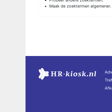
Probeer andere zoektermen.
Maak de zoektermen algemener.
Adv
Tre
Afk