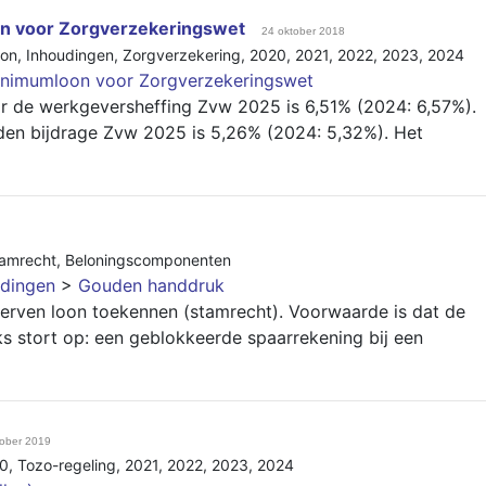
n voor Zorgverzekeringswet
24 oktober 2018
oon
,
Inhoudingen
,
Zorgverzekering
,
2020
,
2021
,
2022
,
2023
,
2024
inimumloon voor Zorgverzekeringswet
 de werkgeversheffing Zvw 2025 is 6,51% (2024: 6,57%).
den bijdrage Zvw 2025 is 5,26% (2024: 5,32%). Het
amrecht
,
Beloningscomponenten
dingen
>
Gouden handdruk
erven loon toekennen (stamrecht). Voorwaarde is dat de
s stort op: een geblokkeerde spaarrekening bij een
tober 2019
0
,
Tozo-regeling
,
2021
,
2022
,
2023
,
2024