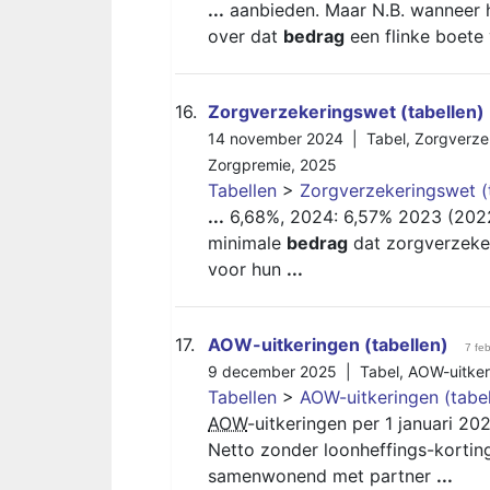
...
aanbieden. Maar N.B. wanneer 
over dat
bedrag
een flinke boete
16.
Zorgverzekeringswet (tabellen)
14 november 2024 |
Tabel
,
Zorgverze
Zorgpremie
,
2025
Tabellen
>
Zorgverzekeringswet (
...
6,68%, 2024: 6,57% 2023 (2022
minimale
bedrag
dat zorgverzeke
voor hun
...
17.
AOW-uitkeringen (tabellen)
7 fe
9 december 2025 |
Tabel
,
AOW-uitker
Tabellen
>
AOW-uitkeringen (tabel
AOW
-uitkeringen per 1 januari 2
Netto zonder loonheffings-kortin
samenwonend met partner
...