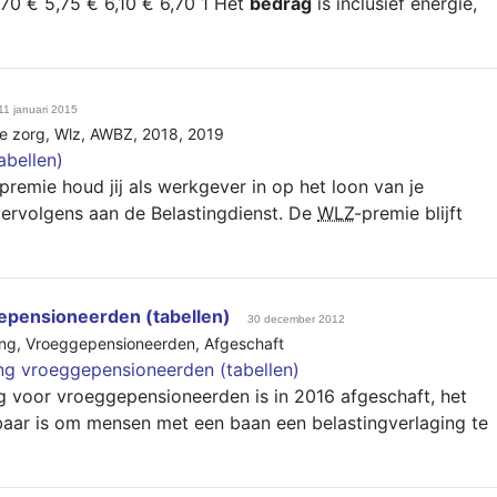
70 € 5,75 € 6,10 € 6,70 1 Het
bedrag
is inclusief energie,
11 januari 2015
e zorg
,
Wlz
,
AWBZ
,
2018
,
2019
abellen)
premie houd jij als werkgever in op het loon van je
vervolgens aan de Belastingdienst. De
WLZ
-premie blijft
gepensioneerden (tabellen)
30 december 2012
ing
,
Vroeggepensioneerden
,
Afgeschaft
ting vroeggepensioneerden (tabellen)
g voor vroeggepensioneerden is in 2016 afgeschaft, het
kbaar is om mensen met een baan een belastingverlaging te