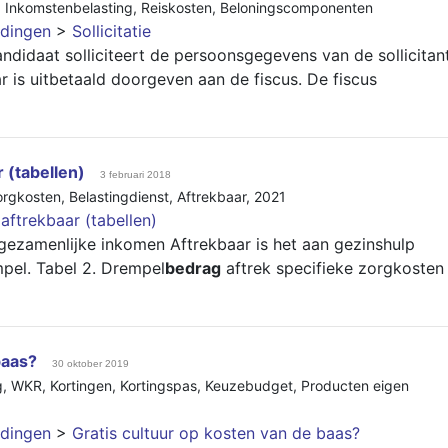
,
Inkomstenbelasting
,
Reiskosten
,
Beloningscomponenten
dingen
>
Sollicitatie
didaat solliciteert de persoonsgegevens van de sollicitan
 is uitbetaald doorgeven aan de fiscus. De fiscus
 (tabellen)
3 februari 2018
orgkosten
,
Belastingdienst
,
Aftrekbaar
,
2021
aftrekbaar (tabellen)
ezamenlijke inkomen Aftrekbaar is het aan gezinshulp
pel. Tabel 2. Drempel
bedrag
aftrek specifieke zorgkosten
baas?
30 oktober 2019
g
,
WKR
,
Kortingen
,
Kortingspas
,
Keuzebudget
,
Producten eigen
dingen
>
Gratis cultuur op kosten van de baas?