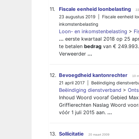
11.
Fiscale eenheid loonbelasting
22
23 augustus 2019 |
Fiscale eenheid l
inkomstenbelasting
Loon- en inkomstenbelasting
>
Fi
...
eerste kwartaal 2018 op 25 apr
te betalen
bedrag
van € 249.993. 
Verweerder
...
12.
Bevoegdheid kantonrechter
10 m
21 april 2017 |
Beëindiging dienstver
Beëindiging dienstverband
>
Onts
Inhoud Woord vooraf Gebied M
Griffierechten Naslag Woord voora
vóór 1 juli 2015 aan.
...
13.
Sollicitatie
20 maart 2009