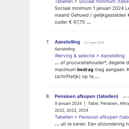
Tabellen
>
Sociaal minimum (tabel
Sociaal minimum 1 januari 2024 L
maand Gehuwd / gelijkgestelden €
ouder € 67,75
...
7.
Aanstelling
12 maart 2018
Aanstelling
Werving & selectie
>
Aanstelling
...
of procuratiehouder*, degene di
maximum
bedrag
mag aangaan. K
(schriftelijk) op te
...
8.
Pensioen afkopen (tabellen)
20 o
9 januari 2024 |
Tabel
,
Pensioen
,
Afko
2022
,
2023
,
2024
Tabellen
>
Pensioen afkopen (tabe
...
uit te keren. Een uitzondering 