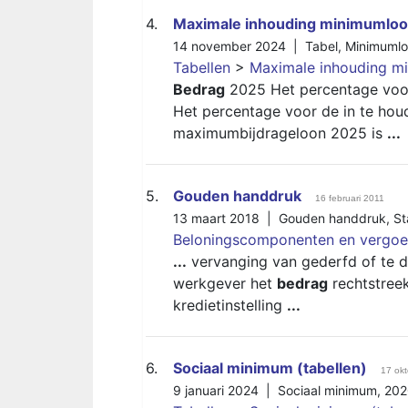
4.
Maximale inhouding minimumloo
14 november 2024 |
Tabel
,
Minimuml
Tabellen
>
Maximale inhouding m
Bedrag
2025 Het percentage voor
Het percentage voor de in te hou
maximumbijdrageloon 2025 is
...
5.
Gouden handdruk
16 februari 2011
13 maart 2018 |
Gouden handdruk
,
St
Beloningscomponenten en vergoe
...
vervanging van gederfd of te d
werkgever het
bedrag
rechtstreek
kredietinstelling
...
6.
Sociaal minimum (tabellen)
17 ok
9 januari 2024 |
Sociaal minimum
,
202