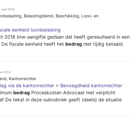
 april 2009
oonbelasting
,
Belastingdienst
,
Beschikking
,
Loon- en
scale eenheid loonbelasting
il 2018 btw-aangifte gedaan dat heeft geresulteerd in een
De fiscale eenheid heeft het
bedrag
niet tijdig betaald.
ei 2013
band
,
Kantonrechter
lag via de kantonrechter
>
Bevoegdheid kantonrechter
aximum
bedrag
Proceskosten Advocaat niet verplicht
f De tekst in deze subrubriek geeft (deels) de situatie