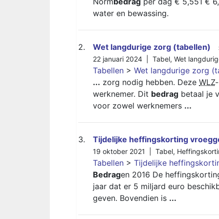
Norm
bedrag
per dag € 5,551 € 6,
water en bewassing.
2.
Wet langdurige zorg (tabellen)
22 januari 2024 |
Tabel
,
Wet langdurig
Tabellen
>
Wet langdurige zorg (t
...
zorg nodig hebben. Deze
WLZ
-
werknemer. Dit
bedrag
betaal je 
voor zowel werknemers
...
3.
Tijdelijke heffingskorting vroeg
19 oktober 2021 |
Tabel
,
Heffingskort
Tabellen
>
Tijdelijke heffingskor
Bedrag
en 2016 De heffingskortin
jaar dat er 5 miljard euro beschi
geven. Bovendien is
...