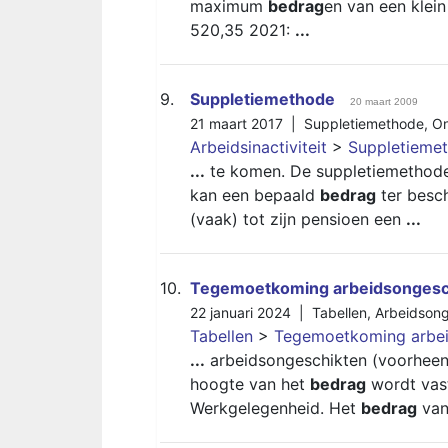
maximum
bedrag
en van een klei
520,35 2021:
...
9.
Suppletiemethode
20 maart 2009
21 maart 2017 |
Suppletiemethode
,
On
Arbeidsinactiviteit
>
Suppletieme
...
te komen. De suppletiemethode
kan een bepaald
bedrag
ter besc
(vaak) tot zijn pensioen een
...
10.
Tegemoetkoming arbeidsongesch
22 januari 2024 |
Tabellen
,
Arbeidsong
Tabellen
>
Tegemoetkoming arbeid
...
arbeidsongeschikten (voorheen
hoogte van het
bedrag
wordt vast
Werkgelegenheid. Het
bedrag
va