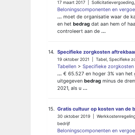
17 maart 2017 |
Sollicitatievergoeding
Beloningscomponenten en vergoe
...
moet de organisatie waar de kan
en het
bedrag
dat aan hem of haar
controleert aan de
...
14.
Specifieke zorgkosten aftrekbaar
19 oktober 2021 |
Tabel
,
Specifieke z
Tabellen
>
Specifieke zorgkosten 
...
€ 65.527 en hoger 3% van het g
uitgegeven
bedrag
minus de drem
2021, als u
...
15.
Gratis cultuur op kosten van de 
30 oktober 2019 |
Werkkostenregelin
bedrijf
Beloningscomponenten en vergoe