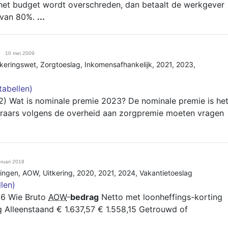
het budget wordt overschreden, dan betaalt de werkgever
 van 80%.
...
10 mei 2009
keringswet
,
Zorgtoeslag
,
Inkomensafhankelijk
,
2021
,
2023
,
tabellen)
) Wat is nominale premie 2023? De nominale premie is he
raars volgens de overheid aan zorgpremie moeten vragen
bruari 2018
ingen
,
AOW
,
Uitkering
,
2020
,
2021
,
2024
,
Vakantietoeslag
len)
026 Wie Bruto
AOW
-
bedrag
Netto met loonheffings-korting
g Alleenstaand € 1.637,57 € 1.558,15 Getrouwd of