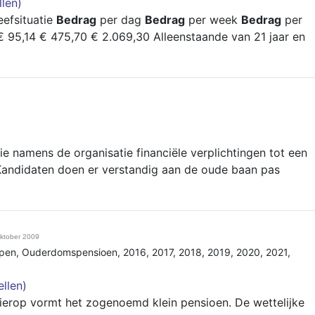
len)
eefsituatie
Bedrag
per dag
Bedrag
per week
Bedrag
per
 95,14 € 475,70 € 2.069,30 Alleenstaande van 21 jaar en
e namens de organisatie financiële verplichtingen tot een
andidaten doen er verstandig aan de oude baan pas
ktober 2009
pen
,
Ouderdomspensioen
,
2016
,
2017
,
2018
,
2019
,
2020
,
2021
,
llen)
hierop vormt het zogenoemd klein pensioen. De wettelijke