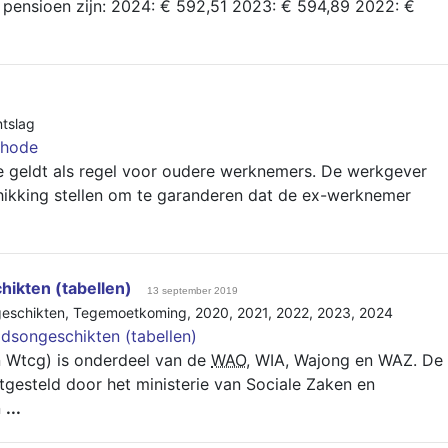
n pensioen zijn: 2024: € 592,51 2023: € 594,89 2022: €
tslag
thode
 geldt als regel voor oudere werknemers. De werkgever
hikking stellen om te garanderen dat de ex-werknemer
ikten (tabellen)
13 september 2019
eschikten
,
Tegemoetkoming
,
2020
,
2021
,
2022
,
2023
,
2024
songeschikten (tabellen)
 Wtcg) is onderdeel van de
WAO
, WIA, Wajong en WAZ. De
gesteld door het ministerie van Sociale Zaken en
n
...