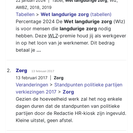
22 januari 2024 |
Tabel
,
Wet
langdurige
zorg
,
Wlz
,
AWBZ
,
2018
,
2019
Tabellen
>
Wet
langdurige
zorg
(tabellen)
Percentage 2024 De
Wet
langdurige
zorg
(Wlz)
is voor mensen die
langdurige
zorg
nodig
hebben. Deze
WLZ
-premie houd jij als werkgever
in op het loon van je werknemer. Dit bedrag
betaal je
...
2.
Zorg
13 februari 2017
13 februari 2017 |
Zorg
Veranderingen
>
Standpunten politieke partijen
verkiezingen 2017
>
Zorg
Gezien de hoeveelheid werk zal het nog enkele
dagen duren dat de standpunten van politieke
partijen door de Redactie HR-kiosk zijn ingevuld.
Kleine uitstel, geen afstel.