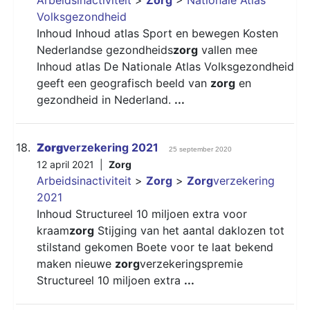
Volksgezondheid
Inhoud Inhoud atlas Sport en bewegen Kosten
Nederlandse gezondheids
zorg
vallen mee
Inhoud atlas De Nationale Atlas Volksgezondheid
geeft een geografisch beeld van
zorg
en
gezondheid in Nederland.
...
18.
Zorg
verzekering 2021
25 september 2020
12 april 2021 |
Zorg
Arbeidsinactiviteit
>
Zorg
>
Zorg
verzekering
2021
Inhoud Structureel 10 miljoen extra voor
kraam
zorg
Stijging van het aantal daklozen tot
stilstand gekomen Boete voor te laat bekend
maken nieuwe
zorg
verzekeringspremie
Structureel 10 miljoen extra
...