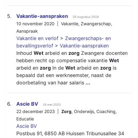
5.
Vakantie-aanspraken
28 augustus 2019
10 november 2020 |
Vakantie
,
Zwangerschap
,
Aanspraak
Vakantie en verlof
>
Zwangerschaps- en
bevallingsverlof
>
Vakantie-aanspraken
Inhoud
Wet
arbeid en
zorg
Zwangere docenten
hebben recht op compensatie vakantie
Wet
arbeid en
zorg
In de
Wet
arbeid en
zorg
is
bepaald dat een werkneemster, naast de
doorbetaling van haar salaris
...
6.
Ascie BV
19 mei 2023
22 december 2023 |
Zorg
,
Onderwijs
,
Coaching
,
Educatie
Ascie BV
Postbus 91, 6850 AB Huissen Tribunusallee 34