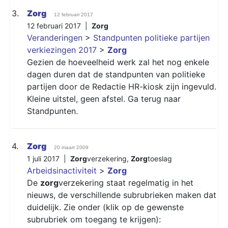
3.
Zorg
12 februari 2017
12 februari 2017 |
Zorg
Veranderingen
>
Standpunten politieke partijen
verkiezingen 2017
>
Zorg
Gezien de hoeveelheid werk zal het nog enkele
dagen duren dat de standpunten van politieke
partijen door de Redactie HR-kiosk zijn ingevuld.
Kleine uitstel, geen afstel. Ga terug naar
Standpunten.
4.
Zorg
20 maart 2009
1 juli 2017 |
Zorg
verzekering
,
Zorg
toeslag
Arbeidsinactiviteit
>
Zorg
De
zorg
verzekering staat regelmatig in het
nieuws, de verschillende subrubrieken maken dat
duidelijk. Zie onder (klik op de gewenste
subrubriek om toegang te krijgen):