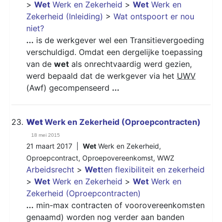
>
Wet
Werk en Zekerheid
>
Wet
Werk en
Zekerheid (Inleiding)
>
Wat ontspoort er nou
niet?
...
is de werkgever wel een Transitievergoeding
verschuldigd. Omdat een dergelijke toepassing
van de
wet
als onrechtvaardig werd gezien,
werd bepaald dat de werkgever via het
UWV
(Awf) gecompenseerd
...
23.
Wet
Werk en Zekerheid (Oproepcontracten)
18 mei 2015
21 maart 2017 |
Wet
Werk en Zekerheid
,
Oproepcontract
,
Oproepovereenkomst
,
WWZ
Arbeidsrecht
>
Wet
ten flexibiliteit en zekerheid
>
Wet
Werk en Zekerheid
>
Wet
Werk en
Zekerheid (Oproepcontracten)
...
min-max contracten of voorovereenkomsten
genaamd) worden nog verder aan banden