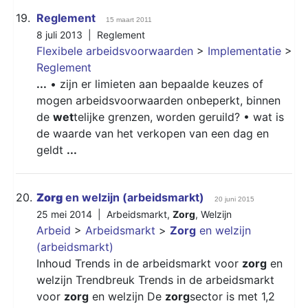
19.
Reglement
15 maart 2011
8 juli 2013 |
Reglement
Flexibele arbeidsvoorwaarden
>
Implementatie
>
Reglement
...
• zijn er limieten aan bepaalde keuzes of
mogen arbeidsvoorwaarden onbeperkt, binnen
de
wet
telijke grenzen, worden geruild? • wat is
de waarde van het verkopen van een dag en
geldt
...
20.
Zorg
en welzijn (arbeidsmarkt)
20 juni 2015
25 mei 2014 |
Arbeidsmarkt
,
Zorg
,
Welzijn
Arbeid
>
Arbeidsmarkt
>
Zorg
en welzijn
(arbeidsmarkt)
Inhoud Trends in de arbeidsmarkt voor
zorg
en
welzijn Trendbreuk Trends in de arbeidsmarkt
voor
zorg
en welzijn De
zorg
sector is met 1,2