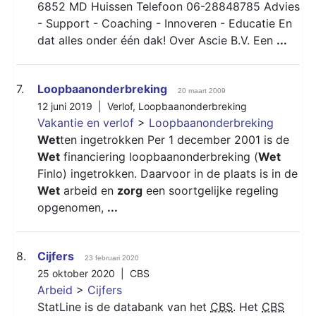
6852 MD Huissen Telefoon 06-28848785 Advies
- Support - Coaching - Innoveren - Educatie En
dat alles onder één dak! Over Ascie B.V. Een
...
7.
Loopbaanonderbreking
20 maart 2009
12 juni 2019 |
Verlof
,
Loopbaanonderbreking
Vakantie en verlof
>
Loopbaanonderbreking
Wet
ten ingetrokken Per 1 december 2001 is de
Wet
financiering loopbaanonderbreking (
Wet
Finlo) ingetrokken. Daarvoor in de plaats is in de
Wet
arbeid en
zorg
een soortgelijke regeling
opgenomen,
...
8.
Cijfers
23 februari 2020
25 oktober 2020 |
CBS
Arbeid
>
Cijfers
StatLine is de databank van het
CBS
. Het
CBS