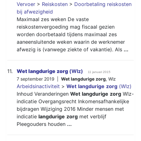
Vervoer
>
Reiskosten
>
Doorbetaling reiskosten
bij afwezigheid
Maximaal zes weken De vaste
reiskostenvergoeding mag fiscaal gezien
worden doorbetaald tijdens maximaal zes
aaneensluitende weken waarin de werknemer
afwezig is (vanwege ziekte of vakantie). Als
...
11.
Wet
langdurige
zorg
(Wlz)
11 januari 2015
7 september 2019 |
Wet
langdurige
zorg
,
Wlz
Arbeidsinactiviteit
>
Wet
langdurige
zorg
(Wlz)
Inhoud Veranderingen
Wet
langdurige
zorg
Wlz-
indicatie Overgangsrecht Inkomensafhankelijke
bijdragen Wijziging 2016 Minder mensen met
indicatie
langdurige
zorg
met verblijf
Pleegouders houden
...