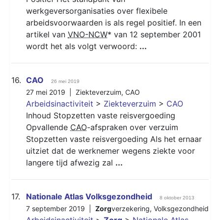
werkgeversorganisaties over flexibele
arbeidsvoorwaarden is als regel positief. In een
artikel van
VNO-NCW
* van 12 september 2001
wordt het als volgt verwoord:
...
16.
CAO
26 mei 2019
27 mei 2019 |
Ziekteverzuim
,
CAO
Arbeidsinactiviteit
>
Ziekteverzuim
>
CAO
Inhoud Stopzetten vaste reisvergoeding
Opvallende
CAO
-afspraken over verzuim
Stopzetten vaste reisvergoeding Als het ernaar
uitziet dat de werknemer wegens ziekte voor
langere tijd afwezig zal
...
17.
Nationale Atlas Volksgezondheid
8 oktober 2013
7 september 2019 |
Zorg
verzekering
,
Volksgezondheid
Arbeidsinactiviteit
>
Zorg
>
Nationale Atlas