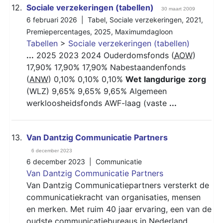
12.
Sociale verzekeringen (tabellen)
30 maart 2009
6 februari 2026 |
Tabel
,
Sociale verzekeringen
,
2021
,
Premiepercentages
,
2025
,
Maximumdagloon
Tabellen
>
Sociale verzekeringen (tabellen)
...
2025 2023 2024 Ouderdomsfonds (
AOW
)
17,90% 17,90% 17,90% Nabestaandenfonds
(
ANW
) 0,10% 0,10% 0,10%
Wet
langdurige
zorg
(WLZ) 9,65% 9,65% 9,65% Algemeen
werkloosheidsfonds AWF-laag (vaste
...
13.
Van Dantzig Communicatie Partners
6 december 2023
6 december 2023 |
Communicatie
Van Dantzig Communicatie Partners
Van Dantzig Communicatiepartners versterkt de
communicatiekracht van organisaties, mensen
en merken. Met ruim 40 jaar ervaring, een van de
oudste communicatiebureaus in Nederland.