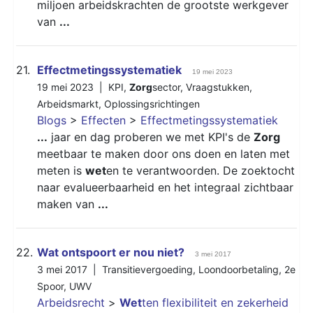
miljoen arbeidskrachten de grootste werkgever
van
...
21.
Effectmetingssystematiek
19 mei 2023
19 mei 2023 |
KPI
,
Zorg
sector
,
Vraagstukken
,
Arbeidsmarkt
,
Oplossingsrichtingen
Blogs
>
Effecten
>
Effectmetingssystematiek
...
jaar en dag proberen we met KPI's de
Zorg
meetbaar te maken door ons doen en laten met
meten is
wet
en te verantwoorden. De zoektocht
naar evalueerbaarheid en het integraal zichtbaar
maken van
...
22.
Wat ontspoort er nou niet?
3 mei 2017
3 mei 2017 |
Transitievergoeding
,
Loondoorbetaling
,
2e
Spoor
,
UWV
Arbeidsrecht
>
Wet
ten flexibiliteit en zekerheid