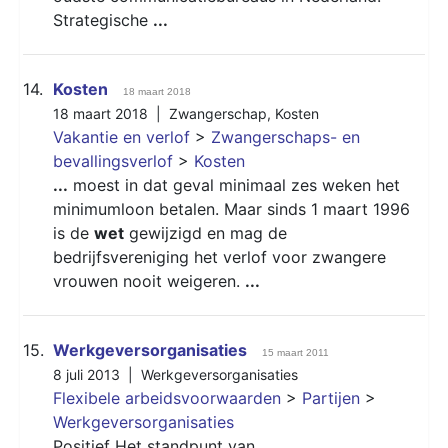
Strategische
...
14.
Kosten
18 maart 2018
18 maart 2018 |
Zwangerschap
,
Kosten
Vakantie en verlof
>
Zwangerschaps- en
bevallingsverlof
>
Kosten
...
moest in dat geval minimaal zes weken het
minimumloon betalen. Maar sinds 1 maart 1996
is de
wet
gewijzigd en mag de
bedrijfsvereniging het verlof voor zwangere
vrouwen nooit weigeren.
...
15.
Werkgeversorganisaties
15 maart 2011
8 juli 2013 |
Werkgeversorganisaties
Flexibele arbeidsvoorwaarden
>
Partijen
>
Werkgeversorganisaties
Positief Het standpunt van