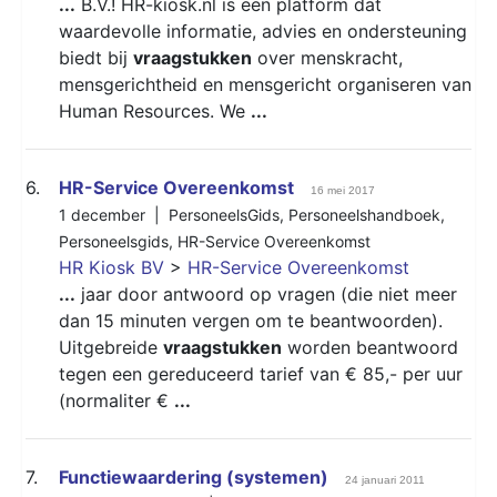
...
B.V.! HR-kiosk.nl is een platform dat
waardevolle informatie, advies en ondersteuning
biedt bij
vraagstukken
over menskracht,
mensgerichtheid en mensgericht organiseren van
Human Resources. We
...
6.
HR-Service Overeenkomst
16 mei 2017
1 december |
PersoneelsGids
,
Personeelshandboek
,
Personeelsgids
,
HR-Service Overeenkomst
HR Kiosk BV
>
HR-Service Overeenkomst
...
jaar door antwoord op vragen (die niet meer
dan 15 minuten vergen om te beantwoorden).
Uitgebreide
vraagstukken
worden beantwoord
tegen een gereduceerd tarief van € 85,- per uur
(normaliter €
...
7.
Functiewaardering (systemen)
24 januari 2011