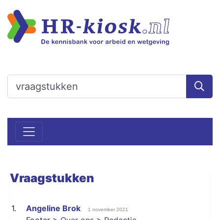
Vraagstukken
1.
Angeline Brok
1 november 2021
Footer >
Over ons
>
Redactie