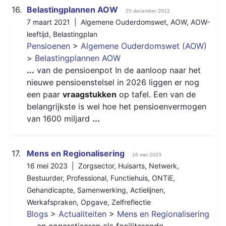
16.
Belastingplannen AOW
25 december 2012
7 maart 2021 |
Algemene Ouderdomswet
,
AOW
,
AOW-
leeftijd
,
Belastingplan
Pensioenen
>
Algemene Ouderdomswet (AOW)
>
Belastingplannen AOW
...
van de pensioenpot In de aanloop naar het
nieuwe pensioenstelsel in 2026 liggen er nog
een paar
vraagstukken
op tafel. Een van de
belangrijkste is wel hoe het pensioenvermogen
van 1600 miljard
...
17.
Mens en Regionalisering
16 mei 2023
16 mei 2023 |
Zorgsector
,
Huisarts
,
Netwerk
,
Bestuurder
,
Professional
,
Functiehuis
,
ONTiE
,
Gehandicapte
,
Samenwerking
,
Actielijnen
,
Werkafspraken
,
Opgave
,
Zelfreflectie
Blogs
>
Actualiteiten
>
Mens en Regionalisering
...
en concretiseren als faciliterende