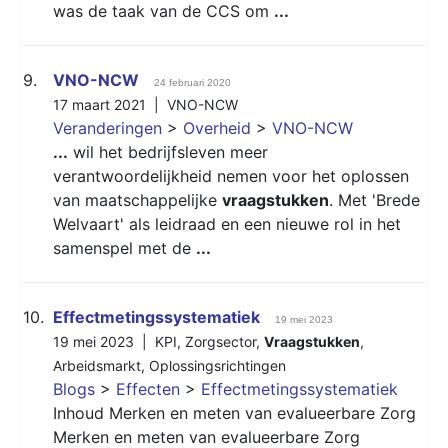
was de taak van de CCS om
...
9.
VNO-NCW
24 februari 2020
17 maart 2021 |
VNO-NCW
Veranderingen
>
Overheid
>
VNO-NCW
...
wil het bedrijfsleven meer
verantwoordelijkheid nemen voor het oplossen
van maatschappelijke
vraagstukken
. Met 'Brede
Welvaart' als leidraad en een nieuwe rol in het
samenspel met de
...
10.
Effectmetingssystematiek
19 mei 2023
19 mei 2023 |
KPI
,
Zorgsector
,
Vraagstukken
,
Arbeidsmarkt
,
Oplossingsrichtingen
Blogs
>
Effecten
>
Effectmetingssystematiek
Inhoud Merken en meten van evalueerbare Zorg
Merken en meten van evalueerbare Zorg