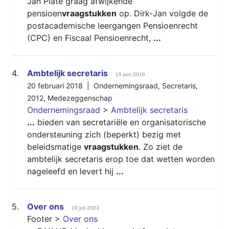
Jan Plate graag afwijkende
pensioen
vraagstukken
op. Dirk-Jan volgde de
postacademische leergangen Pensioenrecht
(CPC) en Fiscaal Pensioenrecht,
...
4.
Ambtelijk secretaris
15 juni 2010
20 februari 2018 |
Ondernemingsraad
,
Secretaris
,
2012
,
Medezeggenschap
Ondernemingsraad
>
Ambtelijk secretaris
...
bieden van secretariële en organisatorische
ondersteuning zich (beperkt) bezig met
beleidsmatige
vraagstukken
. Zo ziet de
ambtelijk secretaris erop toe dat wetten worden
nageleefd en levert hij
...
5.
Over ons
19 juli 2023
Footer >
Over ons