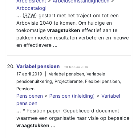
Arbeidsrecht
>
Arbeidsomstandigheden
>
Arbocatalogi
...
(
SZW
) gestart met het traject om tot een
Arbovisie 2040 te komen. Om huidige en
toekomstige
vraagstukken
effectief aan te
pakken moeten resultaten verbeteren en nieuwe
en effectievere
...
20.
Variabel pensioen
20 februari 2016
17 april 2019 |
Variabel pensioen
,
Variabele
pensioenuitkering
,
Projectierente
,
Flexibel pensioen
,
Pensioen
Pensioenen
>
Pensioen (inleiding)
>
Variabel
pensioen
...
* Position paper: Gepubliceerd document
waarmee een organisatie haar visie op bepaalde
vraagstukken
...