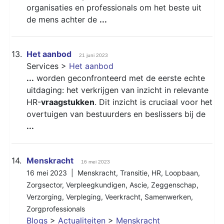
organisaties en professionals om het beste uit
de mens achter de
...
13.
Het aanbod
21 juni 2023
Services >
Het aanbod
...
worden geconfronteerd met de eerste echte
uitdaging: het verkrijgen van inzicht in relevante
HR-
vraagstukken
. Dit inzicht is cruciaal voor het
overtuigen van bestuurders en beslissers bij de
...
14.
Menskracht
16 mei 2023
16 mei 2023 |
Menskracht
,
Transitie
,
HR
,
Loopbaan
,
Zorgsector
,
Verpleegkundigen
,
Ascie
,
Zeggenschap
,
Verzorging
,
Verpleging
,
Veerkracht
,
Samenwerken
,
Zorgprofessionals
Blogs
>
Actualiteiten
>
Menskracht