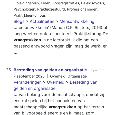
Opleidingsplan
,
Leren
,
Zorgregistraties
,
Beleidscyclus
,
Psychologen
,
Praktijkgestuurd
,
Professionaliseren
,
Praktijkleerkompas
Blogs
>
Actualiteiten
>
Mensontwikkeling
...
en ontwikkelen’ (Manon C.P. Ruijters, 2016) al
lang weet en ook respecteert. Praktijksturing De
vraagstukken
in de leerpraktijk die om een
passend antwoord vragen zijn: mag de werk- en
...
25.
Besteding van gelden en organisatie
9 juni 2019
7 september 2020 |
Overheid
,
Organisatie
Veranderingen
>
Overheid
>
Besteding van
gelden en organisatie
...
van belang voor de maatschappij, omdat zij
een rol spelen bij het aanpakken van
maatschappelijke
vraagstukken
op het terrein
van bijvoorbeeld energie en klimaat, zorg,