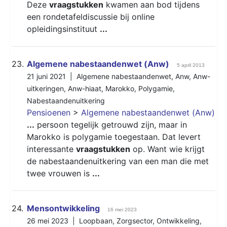
Deze
vraagstukken
kwamen aan bod tijdens
een rondetafeldiscussie bij online
opleidingsinstituut
...
23.
Algemene nabestaandenwet (Anw)
5 april 2013
21 juni 2021 |
Algemene nabestaandenwet
,
Anw
,
Anw-
uitkeringen
,
Anw-hiaat
,
Marokko
,
Polygamie
,
Nabestaandenuitkering
Pensioenen
>
Algemene nabestaandenwet (Anw)
...
persoon tegelijk getrouwd zijn, maar in
Marokko is polygamie toegestaan. Dat levert
interessante
vraagstukken
op. Want wie krijgt
de nabestaandenuitkering van een man die met
twee vrouwen is
...
24.
Mensontwikkeling
16 mei 2023
26 mei 2023 |
Loopbaan
,
Zorgsector
,
Ontwikkeling
,