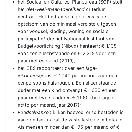
het Sociaal en Cultureel Planbureau (
SCP
) stelt
het
niet-veel-maar-toereikend
criterium
centraal. Het bedrag van de grens is de
optelsom van de minimaal vereiste uitgaven
voor voedsel, kleding, woning en sociale
participatie* die het Nationaal Instituut voor
Budgetvoorlichting (Nibud) hanteert: € 1.135
voor een alleenstaande en € 2.315 voor een
paar met een kind (2019);
het
CBS
rapporteert over een
lage-
inkomensgrens
, € 1.040 per maand voor een
eenpersoons huishouden. Een alleenstaande
ouder met een kind ontvangt € 1.380 en een
paar met twee kinderen € 1.960 (bedragen
netto per maand, jaar 2017);
voedselbanken
kijken hoeveel er te besteden is
aan voedsel, nadat de vaste lasten zijn betaald.
Als mensen minder dan € 175 per maand of €