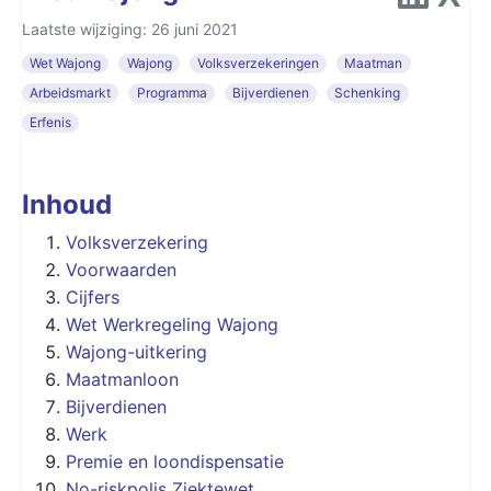
Laatste wijziging: 26 juni 2021
Wet Wajong
Wajong
Volksverzekeringen
Maatman
Arbeidsmarkt
Programma
Bijverdienen
Schenking
Erfenis
Inhoud
Volksverzekering
Voorwaarden
Cijfers
Wet Werkregeling Wajong
Wajong-uitkering
Maatmanloon
Bijverdienen
Werk
Premie en loondispensatie
No-riskpolis Ziektewet