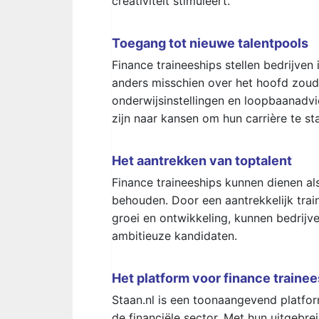
creativiteit stimuleert.
Toegang tot nieuwe talentpools
Finance traineeships stellen bedrijven
anders misschien over het hoofd zou
onderwijsinstellingen en loopbaanadvi
zijn naar kansen om hun carrière te sta
Het aantrekken van toptalent
Finance traineeships kunnen dienen al
behouden. Door een aantrekkelijk tra
groei en ontwikkeling, kunnen bedrij
ambitieuze kandidaten.
Het platform voor finance traine
Staan.nl is een toonaangevend platfor
de financiële sector. Met hun uitgebre