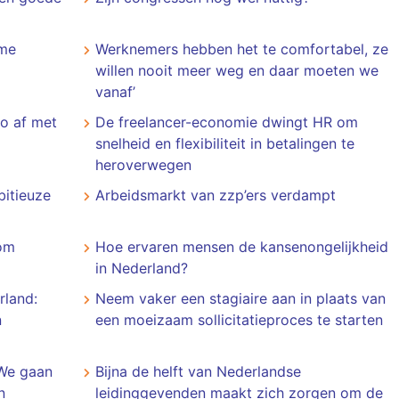
mme
Werknemers hebben het te comfortabel, ze
willen nooit meer weg en daar moeten we
vanaf’
o af met
De freelancer-economie dwingt HR om
snelheid en flexibiliteit in betalingen te
heroverwegen
bitieuze
Arbeidsmarkt van zzp’ers verdampt
 om
Hoe ervaren mensen de kansenongelijkheid
in Nederland?
rland:
Neem vaker een stagiaire aan in plaats van
n
een moeizaam sollicitatieproces te starten
 We gaan
Bijna de helft van Nederlandse
n
leidinggevenden maakt zich zorgen om de