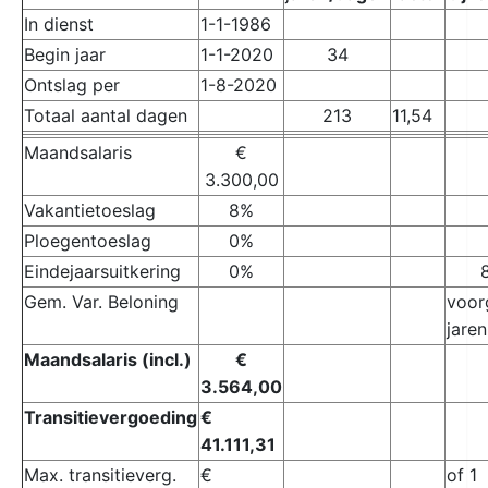
In dienst
1-1-1986
Begin jaar
1-1-2020
34
Ontslag per
1-8-2020
Totaal aantal dagen
213
11,54
Maandsalaris
€
3.300,00
Vakantietoeslag
8%
Ploegentoeslag
0%
Eindejaarsuitkering
0%
Gem. Var. Beloning
voor
jaren
Maandsalaris (incl.)
€
3.564,00
Transitievergoeding
€
41.111,31
Max. transitieverg.
€
of 1