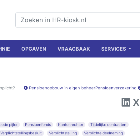
INIE
OPGAVEN
VRAAGBAAK
SERVICES
nplicht?
Pensioenopbouw in eigen beheer
Pensioenverzekering
ede pijler
Pensioenfonds
Kantonrechter
Tijdelijke contracten
Verplichtstellingsbesluit
Verplichtstelling
Verplichte deelneming