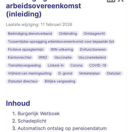
arbeidsovereenkomst
(inleiding)
Laatste wijziging: 11 februari 2026
Beëindiging dienstverband
Ontbinding
Ontslagrecht
Tussentijdse opzegging arbeidsovereenkomst voor bepaalde tijd
Fictieve opzegtermijn
WW-uitkering
Disfunctioneren
Kantonrechter
WWZ
Vaccinatie
Vaccinatiebeleid
Transitievergoeding
Linked-In
Corona
COVID-19
Vrijheid van meningsuiting
D-grond
Verbeterplan
Statutair
Statutair directeur
Billijke vergoeding
Inhoud
Burgerlijk Wetboek
Schadeplicht
Automatisch ontslag op pensioendatum