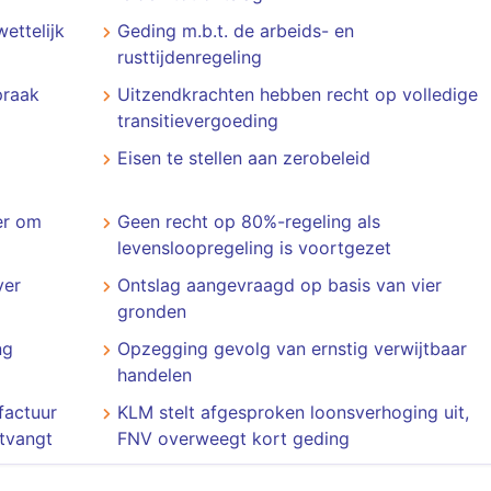
ettelijk
Geding m.b.t. de arbeids- en
rusttijdenregeling
praak
Uitzendkrachten hebben recht op volledige
transitievergoeding
Eisen te stellen aan zerobeleid
er om
Geen recht op 80%-regeling als
levensloopregeling is voortgezet
ver
Ontslag aangevraagd op basis van vier
gronden
ng
Opzegging gevolg van ernstig verwijtbaar
handelen
factuur
KLM stelt afgesproken loonsverhoging uit,
tvangt
FNV overweegt kort geding