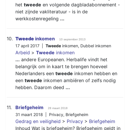
het
tweede
en volgende dagbladabonnement -
niet zijnde vakliteratuur - is in de
werkkostenregeling
...
10.
Tweede
inkomen
10 september 2013
17 april 2017 |
Tweede
inkomen
,
Dubbel inkomen
Arbeid
>
Tweede
inkomen
...
andere Europeanen. Herbalife vindt het
belangrijk om in kaart te brengen hoeveel
Nederlanders een
tweede
inkomen hebben en
een
tweede
inkomen ambiëren of zelfs nodig
hebben. Daarom deed
...
11.
Briefgeheim
28 maart 2018
31 maart 2018 |
Privacy
,
Briefgeheim
Gedrag en veiligheid
>
Privacy
>
Briefgeheim
Inhoud Wat is briefgeheim? Briefgeheim geldt in