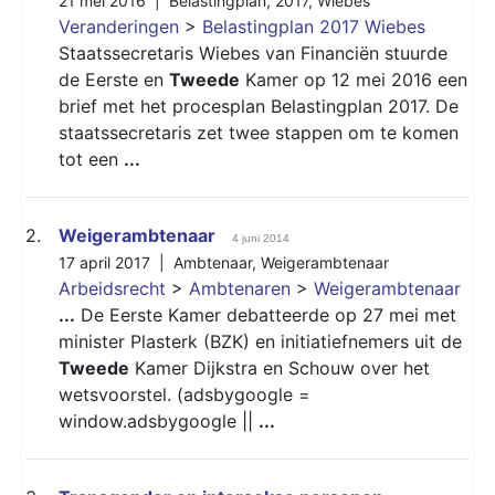
21 mei 2016 |
Belastingplan
,
2017
,
Wiebes
Veranderingen
>
Belastingplan 2017 Wiebes
Staatssecretaris Wiebes van Financiën stuurde
de Eerste en
Tweede
Kamer op 12 mei 2016 een
brief met het procesplan Belastingplan 2017. De
staatssecretaris zet twee stappen om te komen
tot een
...
2.
Weigerambtenaar
4 juni 2014
17 april 2017 |
Ambtenaar
,
Weigerambtenaar
Arbeidsrecht
>
Ambtenaren
>
Weigerambtenaar
...
De Eerste Kamer debatteerde op 27 mei met
minister Plasterk (BZK) en initiatiefnemers uit de
Tweede
Kamer Dijkstra en Schouw over het
wetsvoorstel. (adsbygoogle =
window.adsbygoogle ||
...