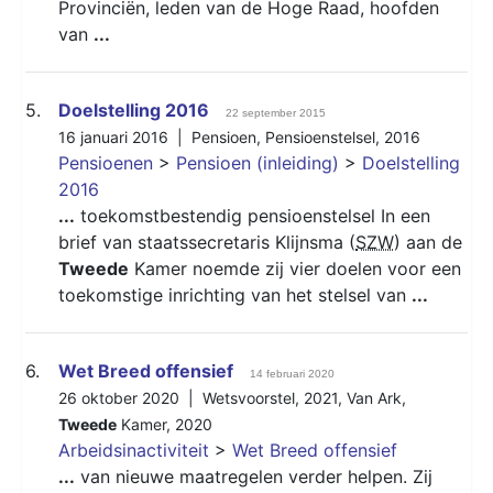
Provinciën, leden van de Hoge Raad, hoofden
van
...
5.
Doelstelling 2016
22 september 2015
16 januari 2016 |
Pensioen
,
Pensioenstelsel
,
2016
Pensioenen
>
Pensioen (inleiding)
>
Doelstelling
2016
...
toekomstbestendig pensioenstelsel In een
brief van staatssecretaris Klijnsma (
SZW
) aan de
Tweede
Kamer noemde zij vier doelen voor een
toekomstige inrichting van het stelsel van
...
6.
Wet Breed offensief
14 februari 2020
26 oktober 2020 |
Wetsvoorstel
,
2021
,
Van Ark
,
Tweede
Kamer
,
2020
Arbeidsinactiviteit
>
Wet Breed offensief
...
van nieuwe maatregelen verder helpen. Zij