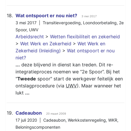
18.
Wat ontspoort er nou niet?
3 mei 2017
3 mei 2017 |
Transitievergoeding
,
Loondoorbetaling
,
2e
Spoor
,
UWV
Arbeidsrecht
>
Wetten flexibiliteit en zekerheid
>
Wet Werk en Zekerheid
>
Wet Werk en
Zekerheid (Inleiding)
>
Wat ontspoort er nou
niet?
...
deze blijvend in dienst kan treden. Dit re-
integratieproces noemen we “2e Spoor”. Bij het
"
Tweede
spoor" start de werkgever feitelijk een
ontslagprocedure (via
UWV
). Maar wanneer het
lukt
...
19.
Cadeaubon
20 maart 2009
17 juli 2020 |
Cadeaubon
,
Werkkostenregeling
,
WKR
,
Beloningscomponenten