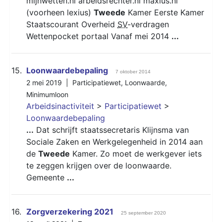
mijnwetten.nl arbeidsrechter.nl maxius.nl
(voorheen lexius)
Tweede
Kamer Eerste Kamer
Staatscourant Overheid
SV
-verdragen
Wettenpocket portaal Vanaf mei 2014
...
15.
Loonwaardebepaling
7 oktober 2014
2 mei 2019 |
Participatiewet
,
Loonwaarde
,
Minimumloon
Arbeidsinactiviteit
>
Participatiewet
>
Loonwaardebepaling
...
Dat schrijft staatssecretaris Klijnsma van
Sociale Zaken en Werkgelegenheid in 2014 aan
de
Tweede
Kamer. Zo moet de werkgever iets
te zeggen krijgen over de loonwaarde.
Gemeente
...
16.
Zorgverzekering 2021
25 september 2020