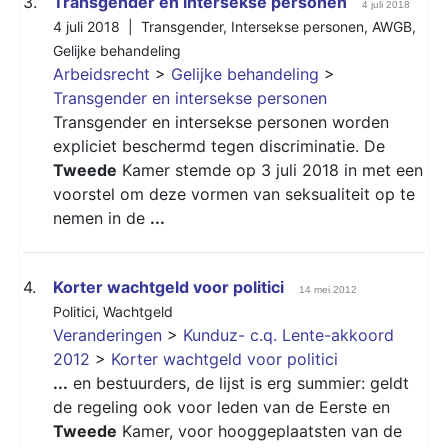
3.
Transgender en intersekse personen
4 juli 2018
4 juli 2018 |
Transgender
,
Intersekse personen
,
AWGB
,
Gelijke behandeling
Arbeidsrecht
>
Gelijke behandeling
>
Transgender en intersekse personen
Transgender en intersekse personen worden
expliciet beschermd tegen discriminatie. De
Tweede
Kamer stemde op 3 juli 2018 in met een
voorstel om deze vormen van seksualiteit op te
nemen in de
...
4.
Korter wachtgeld voor politici
14 mei 2012
Politici
,
Wachtgeld
Veranderingen
>
Kunduz- c.q. Lente-akkoord
2012
>
Korter wachtgeld voor politici
...
en bestuurders, de lijst is erg summier: geldt
de regeling ook voor leden van de Eerste en
Tweede
Kamer, voor hooggeplaatsten van de