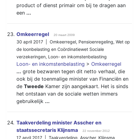
product of dienst primair om bij te dragen aan
een
...
23.
Omkeerregel
20 maart 2009
30 april 2017 |
Omkeerregel
,
Pensioenregeling
,
Wet op
de loonbelasting en Coördinatiewet Sociale
verzekeringen
,
Loon- en inkomstenbelasting
Loon- en inkomstenbelasting
>
Omkeerregel
...
grote bezwaren tegen dit netto verhaal, die
ook bij de toenmalige minister van Financiën en
de
Tweede
Kamer zijn aangekaart. Het is sinds
het ontstaan van de sociale wetten immers
gebruikelijk
...
24.
Taakverdeling minister Asscher en
staatssecretaris Klijnsma
22 november 2012
17 april 2017 |
Taakverdeling
,
Asscher
,
Klijnsma