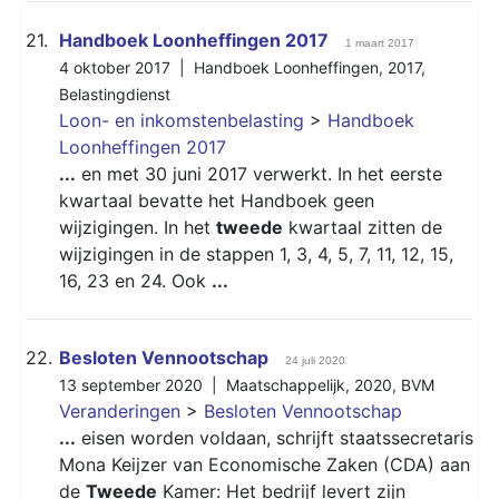
21.
Handboek Loonheffingen 2017
1 maart 2017
4 oktober 2017 |
Handboek Loonheffingen
,
2017
,
Belastingdienst
Loon- en inkomstenbelasting
>
Handboek
Loonheffingen 2017
...
en met 30 juni 2017 verwerkt. In het eerste
kwartaal bevatte het Handboek geen
wijzigingen. In het
tweede
kwartaal zitten de
wijzigingen in de stappen 1, 3, 4, 5, 7, 11, 12, 15,
16, 23 en 24. Ook
...
22.
Besloten Vennootschap
24 juli 2020
13 september 2020 |
Maatschappelijk
,
2020
,
BVM
Veranderingen
>
Besloten Vennootschap
...
eisen worden voldaan, schrijft staatssecretaris
Mona Keijzer van Economische Zaken (CDA) aan
de
Tweede
Kamer: Het bedrijf levert zijn