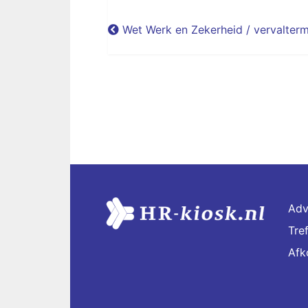
Wet Werk en Zekerheid / vervalter
Adv
Tre
Afk