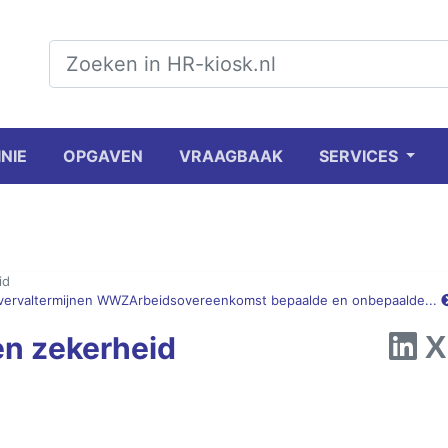
INIE
OPGAVEN
VRAAGBAAK
SERVICES
id
vervaltermijnen WWZ
Arbeidsovereenkomst bepaalde en onbepaalde...
 en zekerheid