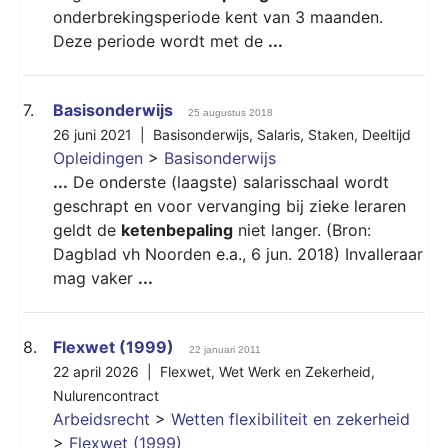
onderbrekingsperiode kent van 3 maanden.
Deze periode wordt met de
...
7.
Basisonderwijs
25 augustus 2018
26 juni 2021 |
Basisonderwijs
,
Salaris
,
Staken
,
Deeltijd
Opleidingen
>
Basisonderwijs
...
De onderste (laagste) salarisschaal wordt
geschrapt en voor vervanging bij zieke leraren
geldt de
ketenbepaling
niet langer. (Bron:
Dagblad vh Noorden e.a., 6 jun. 2018) Invalleraar
mag vaker
...
8.
Flexwet (1999)
22 januari 2011
22 april 2026 |
Flexwet
,
Wet Werk en Zekerheid
,
Nulurencontract
Arbeidsrecht
>
Wetten flexibiliteit en zekerheid
>
Flexwet (1999)