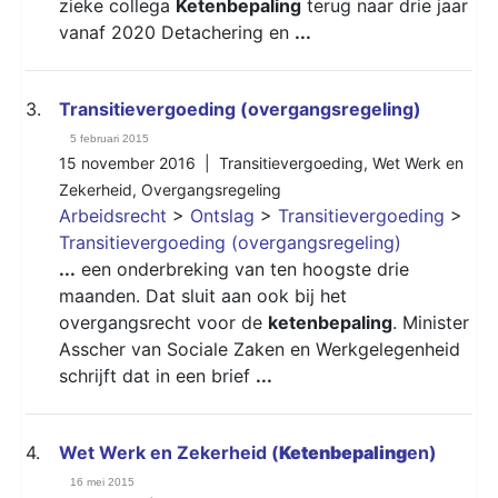
zieke collega
Ketenbepaling
terug naar drie jaar
vanaf 2020 Detachering en
...
3.
Transitievergoeding (overgangsregeling)
5 februari 2015
15 november 2016 |
Transitievergoeding
,
Wet Werk en
Zekerheid
,
Overgangsregeling
Arbeidsrecht
>
Ontslag
>
Transitievergoeding
>
Transitievergoeding (overgangsregeling)
...
een onderbreking van ten hoogste drie
maanden. Dat sluit aan ook bij het
overgangsrecht voor de
ketenbepaling
. Minister
Asscher van Sociale Zaken en Werkgelegenheid
schrijft dat in een brief
...
4.
Wet Werk en Zekerheid (
Ketenbepaling
en)
16 mei 2015