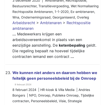
3 december 2020 |
Ambtenaren
,
Rechtspositie
,
Bestuursrechter
,
Transitievergoeding
,
Wet Normalisering
Rechtspositie Ambtenaren
,
1-1-2020
,
Ex-ambtenaren
,
Wna
,
Ondernemingsraad
,
Georganiseerd
,
Overleg
Arbeidsrecht
>
Ambtenaren
>
Rechtspositie
ambtenaren
...
Medewerkers krijgen een
arbeidsovereenkomst in plaats van een
eenzijdige aanstelling. De
ketenbepaling
geldt.
Die regeling bepaalt na hoeveel tijdelijke
contracten iemand een contract
...
23.
We kunnen niet anders en daarom hebben we
feitelijk geen personeelsbeleid bij de Omroep
8 februari 2024
8 februari 2024 | HR-kiosk & Villa Media | Andries
Bongers |
NPO
,
Omroep
,
Publieke Omroep
,
Tijdelijke
contracten
,
Personeelsbeleid
,
Visie
,
Strategie