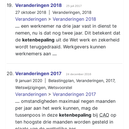
19.
Veranderingen 2018
25 juli 2017
27 oktober 2018 |
Veranderingen
,
2018
Veranderingen
>
Veranderingen 2018
...
een werknemer na drie jaar vast in dienst te
nemen, nu is dat nog twee jaar. Dit betekent dat
de
ketenbepaling
uit de Wet werk en zekerheid
wordt teruggedraaid. Werkgevers kunnen
werknemers aan
...
20.
Veranderingen 2017
24 december 2016
9 januari 2020 |
Belastingplan
,
Veranderingen
,
2017
,
Wetswijzigingen
,
Wetsvoorstel
Veranderingen
>
Veranderingen 2017
...
omstandigheden maximaal negen maanden
per jaar aan het werk kunnen, mag de
tussenpoos in deze
ketenbepaling
bij
CAO
op
ten hoogste drie maanden worden gesteld in
plaats van de wettelijke zes.
...