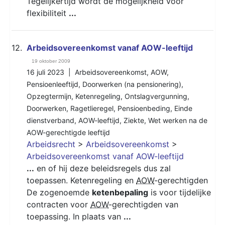
Tegelijkertijd wordt de mogelijkheid voor
flexibiliteit
...
12.
Arbeidsovereenkomst vanaf AOW-leeftijd
19 oktober 2009
16 juli 2023 |
Arbeidsovereenkomst
,
AOW
,
Pensioenleeftijd
,
Doorwerken (na pensionering)
,
Opzegtermijn
,
Ketenregeling
,
Ontslagvergunning
,
Doorwerken
,
Ragetlieregel
,
Pensioenbeding
,
Einde
dienstverband
,
AOW-leeftijd
,
Ziekte
,
Wet werken na de
AOW-gerechtigde leeftijd
Arbeidsrecht
>
Arbeidsovereenkomst
>
Arbeidsovereenkomst vanaf AOW-leeftijd
...
en of hij deze beleidsregels dus zal
toepassen. Ketenregeling en
AOW
-gerechtigden
De zogenoemde
ketenbepaling
is voor tijdelijke
contracten voor
AOW
-gerechtigden van
toepassing. In plaats van
...