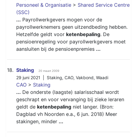
Personeel & Organisatie
>
Shared Service Centre
(SSC)
...
Payrollwerkgevers mogen voor de
payrollwerknemers geen uitzendbeding hebben.
Hetzelfde geldt voor
ketenbepaling
. De
pensioenregeling voor payrollwerkgevers moet
aansluiten bij de pensioenpremies
...
18.
Staking
20 maart 2009
29 juni 2021 |
Staking
,
CAO
,
Vakbond
,
Waadi
CAO
>
Staking
...
De onderste (laagste) salarisschaal wordt
geschrapt en voor vervanging bij zieke leraren
geldt de
ketenbepaling
niet langer. (Bron:
Dagblad vh Noorden e.a., 6 jun. 2018) Meer
stakingen, minder
...