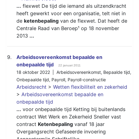
...
flexwet De tijd die iemand als uitzendkracht
heeft gewerkt voor een organisatie, telt niet in
de
ketenbepaling
van de flexwet. Dat heeft de
Centrale Raad van Beroep¹ op 18 november
2013
...
9.
Arbeidsovereenkomst bepaalde en
onbepaalde tijd
22 januari 2011
18 oktober 2022 |
Arbeidsovereenkomst
,
Bepaalde tijd
,
Onbepaalde tijd
,
Payroll
,
Payroll-constructie
Arbeidsrecht
>
Wetten flexibiliteit en zekerheid
>
Arbeidsovereenkomst bepaalde en
onbepaalde tijd
...
voor onbepaalde tijd Ketting bij buitenlands
contract Wet Werk en Zekerheid Sneller vast
contract
Ketenbepaling
vanaf 18 jaar
Overgangsrecht Gefaseerde invoering
Aanzegtermijn Schriftelijke
...