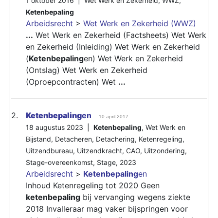
1 oktober 2016 |
Wet Werk en Zekerheid
,
WWZ
,
Ketenbepaling
Arbeidsrecht
>
Wet Werk en Zekerheid (WWZ)
...
Wet Werk en Zekerheid (Factsheets) Wet Werk
en Zekerheid (Inleiding) Wet Werk en Zekerheid
(
Ketenbepaling
en) Wet Werk en Zekerheid
(Ontslag) Wet Werk en Zekerheid
(Oproepcontracten) Wet
...
2.
Ketenbepaling
en
10 april 2017
18 augustus 2023 |
Ketenbepaling
,
Wet Werk en
Bijstand
,
Detacheren
,
Detachering
,
Ketenregeling
,
Uitzendbureau
,
Uitzendkracht
,
CAO
,
Uitzondering
,
Stage-overeenkomst
,
Stage
,
2023
Arbeidsrecht
>
Ketenbepaling
en
Inhoud Ketenregeling tot 2020 Geen
ketenbepaling
bij vervanging wegens ziekte
2018 Invalleraar mag vaker bijspringen voor