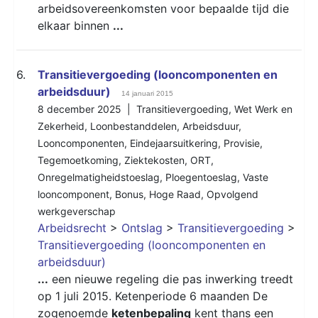
arbeidsovereenkomsten voor bepaalde tijd die
elkaar binnen
...
6.
Transitievergoeding (looncomponenten en
arbeidsduur)
14 januari 2015
8 december 2025 |
Transitievergoeding
,
Wet Werk en
Zekerheid
,
Loonbestanddelen
,
Arbeidsduur
,
Looncomponenten
,
Eindejaarsuitkering
,
Provisie
,
Tegemoetkoming
,
Ziektekosten
,
ORT
,
Onregelmatigheidstoeslag
,
Ploegentoeslag
,
Vaste
looncomponent
,
Bonus
,
Hoge Raad
,
Opvolgend
werkgeverschap
Arbeidsrecht
>
Ontslag
>
Transitievergoeding
>
Transitievergoeding (looncomponenten en
arbeidsduur)
...
een nieuwe regeling die pas inwerking treedt
op 1 juli 2015. Ketenperiode 6 maanden De
zogenoemde
ketenbepaling
kent thans een