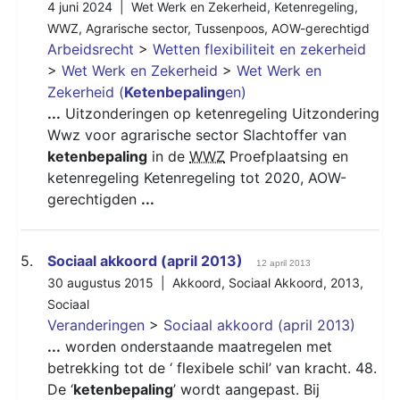
4 juni 2024 |
Wet Werk en Zekerheid
,
Ketenregeling
,
WWZ
,
Agrarische sector
,
Tussenpoos
,
AOW-gerechtigd
Arbeidsrecht
>
Wetten flexibiliteit en zekerheid
>
Wet Werk en Zekerheid
>
Wet Werk en
Zekerheid (
Ketenbepaling
en)
...
Uitzonderingen op ketenregeling Uitzondering
Wwz voor agrarische sector Slachtoffer van
ketenbepaling
in de
WWZ
Proefplaatsing en
ketenregeling Ketenregeling tot 2020, AOW-
gerechtigden
...
5.
Sociaal akkoord (april 2013)
12 april 2013
30 augustus 2015 |
Akkoord
,
Sociaal Akkoord
,
2013
,
Sociaal
Veranderingen
>
Sociaal akkoord (april 2013)
...
worden onderstaande maatregelen met
betrekking tot de ‘ flexibele schil’ van kracht. 48.
De ‘
ketenbepaling
’ wordt aangepast. Bij