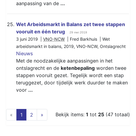
aanpassing van de
...
25.
Wet Arbeidsmarkt in Balans zet twee stappen
vooruit en één terug
29 mei 2019
3 juni 2019 |
VNO-NCW
| Fred Barkhuis |
Wet
arbeidsmarkt in balans
,
2019
,
VNO-NCW
,
Ontslagrecht
Nieuws
Met de noodzakelijke aanpassingen in het
ontslagrecht en de
ketenbepaling
worden twee
stappen vooruit gezet. Tegelijk wordt een stap
teruggezet, door tijdelijk werk duurder te maken
voor
...
(current)
Bekijk items:
1
tot
25
(47 totaal)
«
1
2
»