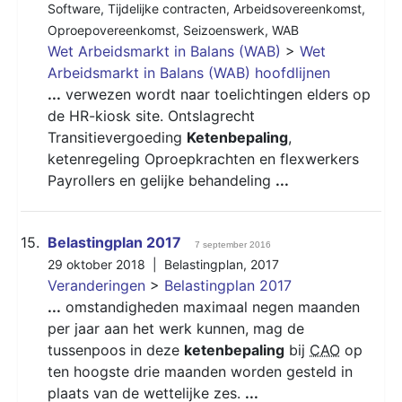
Software
,
Tijdelijke contracten
,
Arbeidsovereenkomst
,
Oproepovereenkomst
,
Seizoenswerk
,
WAB
Wet Arbeidsmarkt in Balans (WAB)
>
Wet
Arbeidsmarkt in Balans (WAB) hoofdlijnen
...
verwezen wordt naar toelichtingen elders op
de HR-kiosk site. Ontslagrecht
Transitievergoeding
Ketenbepaling
,
ketenregeling Oproepkrachten en flexwerkers
Payrollers en gelijke behandeling
...
15.
Belastingplan 2017
7 september 2016
29 oktober 2018 |
Belastingplan
,
2017
Veranderingen
>
Belastingplan 2017
...
omstandigheden maximaal negen maanden
per jaar aan het werk kunnen, mag de
tussenpoos in deze
ketenbepaling
bij
CAO
op
ten hoogste drie maanden worden gesteld in
plaats van de wettelijke zes.
...