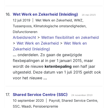
16.
Wet Werk en Zekerheid (Inleiding)
16 mei 2015
12 juli 2019 |
Wet Werk en Zekerheid
,
WWZ
,
Tussenpoos
,
Klimatologische omstandigheden
,
Disfunctioneren
Arbeidsrecht
>
Wetten flexibiliteit en zekerheid
>
Wet Werk en Zekerheid
>
Wet Werk en
Zekerheid (Inleiding)
...
onderdelen. Zo gaan de gewijzigde
flexbepalingen al in per 1 januari 2015, maar
wordt de nieuwe
ketenbepaling
een half jaar
uitgesteld. Deze datum van 1 juli 2015 geldt ook
voor het nieuwe
...
17.
Shared Service Centre (SSC)
24 november 2010
10 september 2020 |
Payroll
,
Shared Service Centre
,
SSC
,
Waadi
,
Pensioenpremie