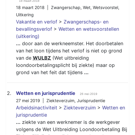
18 maart 2018
18 maart 2018 |
Zwangerschap
,
Wet
,
Wetsvoorstel
,
Uitkering
Vakantie en verlof
>
Zwangerschaps- en
bevallingsverlof
>
Wetten en wetsvoorstellen
(uitkering)
...
door aan de werkneemster. Het doorbetalen
van het loon tijdens het verlof is niet op grond
van de
WULBZ
(Wet uitbreiding
loondoorbetalingsplicht bij ziekte) maar op
grond van het feit dat tijdens
...
2.
Wetten en jurisprudentie
26 mei 2019
27 mei 2019 |
Ziekteverzuim
,
Jurisprudentie
Arbeidsinactiviteit
>
Ziekteverzuim
>
Wetten en
jurisprudentie
...
ziekte van een werknemer is de werkgever
volgens de Wet Uitbreiding Loondoorbetaling Bij