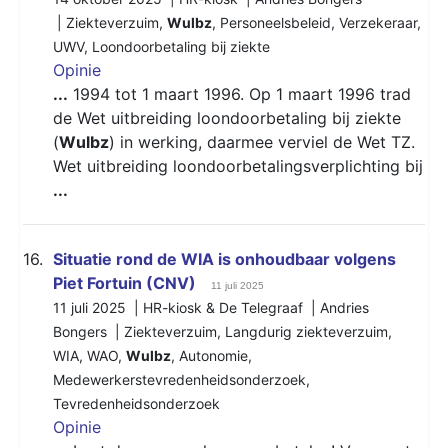
|
Ziekteverzuim
,
Wulbz
,
Personeelsbeleid
,
Verzekeraar
,
UWV
,
Loondoorbetaling bij ziekte
Opinie
...
1994 tot 1 maart 1996. Op 1 maart 1996 trad
de Wet uitbreiding loondoorbetaling bij ziekte
(
Wulbz
) in werking, daarmee verviel de Wet TZ.
Wet uitbreiding loondoorbetalingsverplichting bij
...
16.
Situatie rond de WIA is onhoudbaar volgens
Piet Fortuin (CNV)
11 juli 2025
11 juli 2025 | HR-kiosk & De Telegraaf | Andries
Bongers |
Ziekteverzuim
,
Langdurig ziekteverzuim
,
WIA
,
WAO
,
Wulbz
,
Autonomie
,
Medewerkerstevredenheidsonderzoek
,
Tevredenheidsonderzoek
Opinie