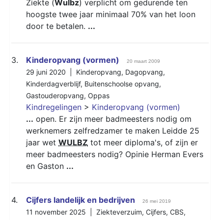
Ziekte (
Wulbz
) verplicht om gedurende ten
hoogste twee jaar minimaal 70% van het loon
door te betalen.
...
3.
Kinderopvang (vormen)
20 maart 2009
29 juni 2020 |
Kinderopvang
,
Dagopvang
,
Kinderdagverblijf
,
Buitenschoolse opvang
,
Gastouderopvang
,
Oppas
Kindregelingen
>
Kinderopvang (vormen)
...
open. Er zijn meer badmeesters nodig om
werknemers zelfredzamer te maken Leidde 25
jaar wet
WULBZ
tot meer diploma's, of zijn er
meer badmeesters nodig? Opinie Herman Evers
en Gaston
...
4.
Cijfers landelijk en bedrijven
26 mei 2019
11 november 2025 |
Ziekteverzuim
,
Cijfers
,
CBS
,