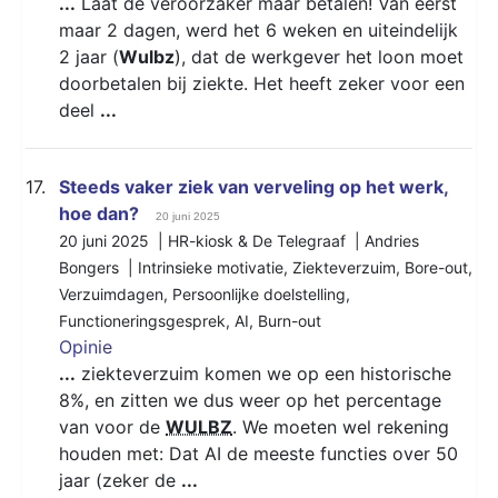
...
Laat de veroorzaker maar betalen! Van eerst
maar 2 dagen, werd het 6 weken en uiteindelijk
2 jaar (
Wulbz
), dat de werkgever het loon moet
doorbetalen bij ziekte. Het heeft zeker voor een
deel
...
17.
Steeds vaker ziek van verveling op het werk,
hoe dan?
20 juni 2025
20 juni 2025 | HR-kiosk & De Telegraaf | Andries
Bongers |
Intrinsieke motivatie
,
Ziekteverzuim
,
Bore-out
,
Verzuimdagen
,
Persoonlijke doelstelling
,
Functioneringsgesprek
,
AI
,
Burn-out
Opinie
...
ziekteverzuim komen we op een historische
8%, en zitten we dus weer op het percentage
van voor de
WULBZ
. We moeten wel rekening
houden met: Dat AI de meeste functies over 50
jaar (zeker de
...