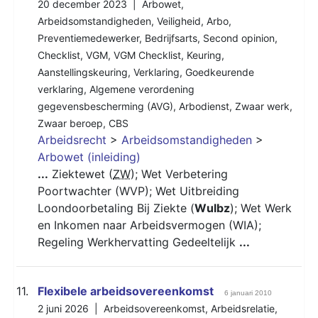
20 december 2023 |
Arbowet
,
Arbeidsomstandigheden
,
Veiligheid
,
Arbo
,
Preventiemedewerker
,
Bedrijfsarts
,
Second opinion
,
Checklist
,
VGM
,
VGM Checklist
,
Keuring
,
Aanstellingskeuring
,
Verklaring
,
Goedkeurende
verklaring
,
Algemene verordening
gegevensbescherming (AVG)
,
Arbodienst
,
Zwaar werk
,
Zwaar beroep
,
CBS
Arbeidsrecht
>
Arbeidsomstandigheden
>
Arbowet (inleiding)
...
Ziektewet (
ZW
); Wet Verbetering
Poortwachter (WVP); Wet Uitbreiding
Loondoorbetaling Bij Ziekte (
Wulbz
); Wet Werk
en Inkomen naar Arbeidsvermogen (WIA);
Regeling Werkhervatting Gedeeltelijk
...
11.
Flexibele arbeidsovereenkomst
6 januari 2010
2 juni 2026 |
Arbeidsovereenkomst
,
Arbeidsrelatie
,