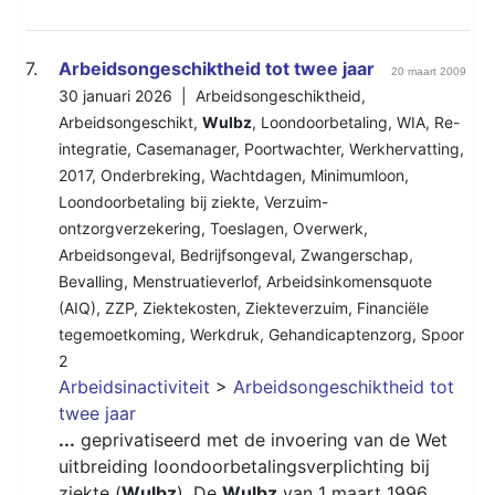
7.
Arbeidsongeschiktheid tot twee jaar
20 maart 2009
30 januari 2026 |
Arbeidsongeschiktheid
,
Arbeidsongeschikt
,
Wulbz
,
Loondoorbetaling
,
WIA
,
Re-
integratie
,
Casemanager
,
Poortwachter
,
Werkhervatting
,
2017
,
Onderbreking
,
Wachtdagen
,
Minimumloon
,
Loondoorbetaling bij ziekte
,
Verzuim-
ontzorgverzekering
,
Toeslagen
,
Overwerk
,
Arbeidsongeval
,
Bedrijfsongeval
,
Zwangerschap
,
Bevalling
,
Menstruatieverlof
,
Arbeidsinkomensquote
(AIQ)
,
ZZP
,
Ziektekosten
,
Ziekteverzuim
,
Financiële
tegemoetkoming
,
Werkdruk
,
Gehandicaptenzorg
,
Spoor
2
Arbeidsinactiviteit
>
Arbeidsongeschiktheid tot
twee jaar
...
geprivatiseerd met de invoering van de Wet
uitbreiding loondoorbetalingsverplichting bij
ziekte (
Wulbz
). De
Wulbz
van 1 maart 1996