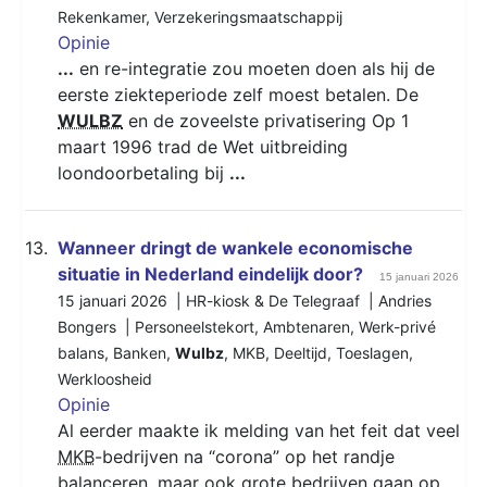
Rekenkamer
,
Verzekeringsmaatschappij
Opinie
...
en re-integratie zou moeten doen als hij de
eerste ziekteperiode zelf moest betalen. De
WULBZ
en de zoveelste privatisering Op 1
maart 1996 trad de Wet uitbreiding
loondoorbetaling bij
...
13.
Wanneer dringt de wankele economische
situatie in Nederland eindelijk door?
15 januari 2026
15 januari 2026 | HR-kiosk & De Telegraaf | Andries
Bongers |
Personeelstekort
,
Ambtenaren
,
Werk-privé
balans
,
Banken
,
Wulbz
,
MKB
,
Deeltijd
,
Toeslagen
,
Werkloosheid
Opinie
Al eerder maakte ik melding van het feit dat veel
MKB
-bedrijven na “corona” op het randje
balanceren, maar ook grote bedrijven gaan op