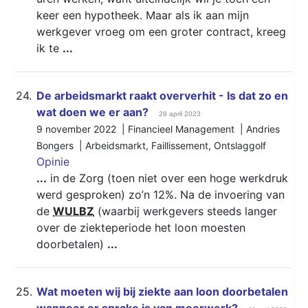
keer een hypotheek. Maar als ik aan mijn
werkgever vroeg om een groter contract, kreeg
ik te
...
24.
De arbeidsmarkt raakt oververhit - Is dat zo en
wat doen we er aan?
28 april 2023
9 november 2022 | Financieel Management | Andries
Bongers |
Arbeidsmarkt
,
Faillissement
,
Ontslaggolf
Opinie
...
in de Zorg (toen niet over een hoge werkdruk
werd gesproken) zo’n 12%. Na de invoering van
de
WULBZ
(waarbij werkgevers steeds langer
over de ziekteperiode het loon moesten
doorbetalen)
...
25.
Wat moeten wij bij ziekte aan loon doorbetalen
wanneer er sprake is van meerwerk?