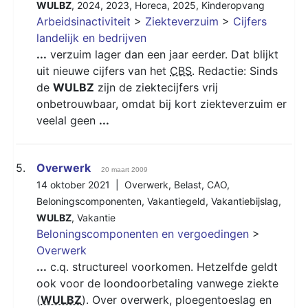
WULBZ
,
2024
,
2023
,
Horeca
,
2025
,
Kinderopvang
Arbeidsinactiviteit
>
Ziekteverzuim
>
Cijfers
landelijk en bedrijven
...
verzuim lager dan een jaar eerder. Dat blijkt
uit nieuwe cijfers van het
CBS
. Redactie: Sinds
de
WULBZ
zijn de ziektecijfers vrij
onbetrouwbaar, omdat bij kort ziekteverzuim er
veelal geen
...
5.
Overwerk
20 maart 2009
14 oktober 2021 |
Overwerk
,
Belast
,
CAO
,
Beloningscomponenten
,
Vakantiegeld
,
Vakantiebijslag
,
WULBZ
,
Vakantie
Beloningscomponenten en vergoedingen
>
Overwerk
...
c.q. structureel voorkomen. Hetzelfde geldt
ook voor de loondoorbetaling vanwege ziekte
(
WULBZ
). Over overwerk, ploegentoeslag en