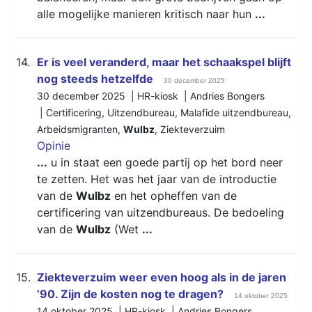
alle mogelijke manieren kritisch naar hun
...
14.
Er is veel veranderd, maar het schaakspel blijft
nog steeds hetzelfde
30 december 2025
30 december 2025 | HR-kiosk | Andries Bongers
|
Certificering
,
Uitzendbureau
,
Malafide uitzendbureau
,
Arbeidsmigranten
,
Wulbz
,
Ziekteverzuim
Opinie
...
u in staat een goede partij op het bord neer
te zetten. Het was het jaar van de introductie
van de
Wulbz
en het opheffen van de
certificering van uitzendbureaus. De bedoeling
van de
Wulbz
(Wet
...
15.
Ziekteverzuim weer even hoog als in de jaren
’90. Zijn de kosten nog te dragen?
14 oktober 2025
14 oktober 2025 | HR-kiosk | Andries Bongers