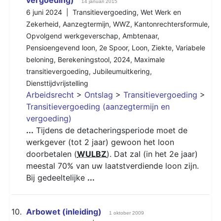
14 januari 2015
6 juni 2024 |
Transitievergoeding
,
Wet Werk en
Zekerheid
,
Aanzegtermijn
,
WWZ
,
Kantonrechtersformule
,
Opvolgend werkgeverschap
,
Ambtenaar
,
Pensioengevend loon
,
2e Spoor
,
Loon
,
Ziekte
,
Variabele
beloning
,
Berekeningstool
,
2024
,
Maximale
transitievergoeding
,
Jubileumuitkering
,
Diensttijdvrijstelling
Arbeidsrecht
>
Ontslag
>
Transitievergoeding
>
Transitievergoeding (aanzegtermijn en
vergoeding)
...
Tijdens de detacheringsperiode moet de
werkgever (tot 2 jaar) gewoon het loon
doorbetalen (
WULBZ
). Dat zal (in het 2e jaar)
meestal 70% van uw laatstverdiende loon zijn.
Bij gedeeltelijke
...
10.
Arbowet (inleiding)
1 oktober 2009