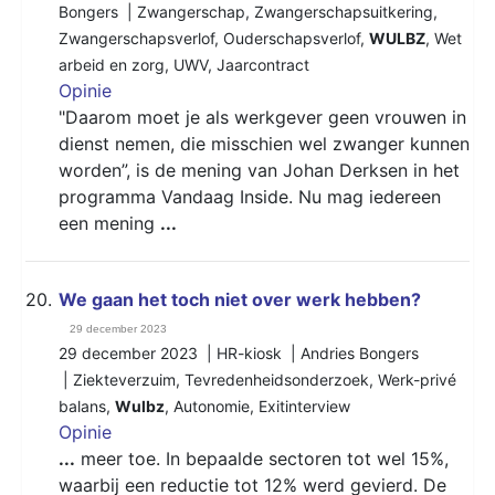
Bongers |
Zwangerschap
,
Zwangerschapsuitkering
,
Zwangerschapsverlof
,
Ouderschapsverlof
,
WULBZ
,
Wet
arbeid en zorg
,
UWV
,
Jaarcontract
Opinie
"Daarom moet je als werkgever geen vrouwen in
dienst nemen, die misschien wel zwanger kunnen
worden”, is de mening van Johan Derksen in het
programma Vandaag Inside. Nu mag iedereen
een mening
...
20.
We gaan het toch niet over werk hebben?
29 december 2023
29 december 2023 | HR-kiosk | Andries Bongers
|
Ziekteverzuim
,
Tevredenheidsonderzoek
,
Werk-privé
balans
,
Wulbz
,
Autonomie
,
Exitinterview
Opinie
...
meer toe. In bepaalde sectoren tot wel 15%,
waarbij een reductie tot 12% werd gevierd. De