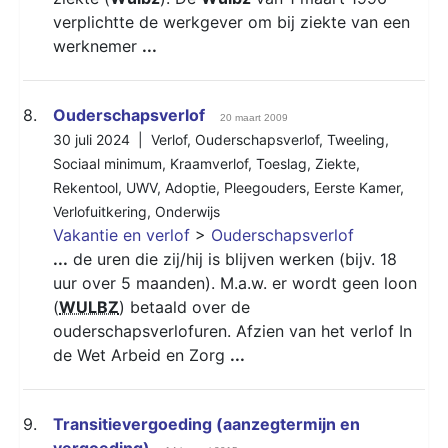
verplichtte de werkgever om bij ziekte van een
werknemer
...
8.
Ouderschapsverlof
20 maart 2009
30 juli 2024 |
Verlof
,
Ouderschapsverlof
,
Tweeling
,
Sociaal minimum
,
Kraamverlof
,
Toeslag
,
Ziekte
,
Rekentool
,
UWV
,
Adoptie
,
Pleegouders
,
Eerste Kamer
,
Verlofuitkering
,
Onderwijs
Vakantie en verlof
>
Ouderschapsverlof
...
de uren die zij/hij is blijven werken (bijv. 18
uur over 5 maanden). M.a.w. er wordt geen loon
(
WULBZ
) betaald over de
ouderschapsverlofuren. Afzien van het verlof In
de Wet Arbeid en Zorg
...
9.
Transitievergoeding (aanzegtermijn en
vergoeding)