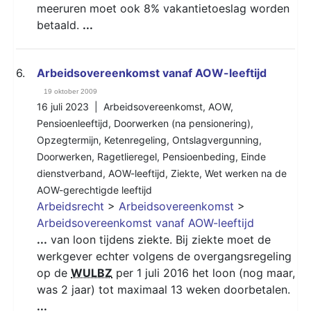
meeruren moet ook 8% vakantietoeslag worden
betaald.
...
6.
Arbeidsovereenkomst vanaf AOW-leeftijd
19 oktober 2009
16 juli 2023 |
Arbeidsovereenkomst
,
AOW
,
Pensioenleeftijd
,
Doorwerken (na pensionering)
,
Opzegtermijn
,
Ketenregeling
,
Ontslagvergunning
,
Doorwerken
,
Ragetlieregel
,
Pensioenbeding
,
Einde
dienstverband
,
AOW-leeftijd
,
Ziekte
,
Wet werken na de
AOW-gerechtigde leeftijd
Arbeidsrecht
>
Arbeidsovereenkomst
>
Arbeidsovereenkomst vanaf AOW-leeftijd
...
van loon tijdens ziekte. Bij ziekte moet de
werkgever echter volgens de overgangsregeling
op de
WULBZ
per 1 juli 2016 het loon (nog maar,
was 2 jaar) tot maximaal 13 weken doorbetalen.
...