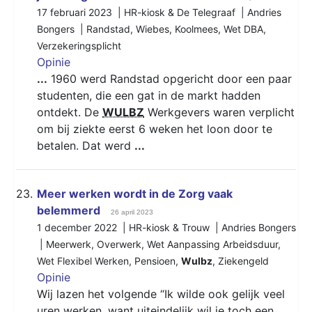
17 februari 2023 | HR-kiosk & De Telegraaf | Andries
Bongers |
Randstad
,
Wiebes
,
Koolmees
,
Wet DBA
,
Verzekeringsplicht
Opinie
...
1960 werd Randstad opgericht door een paar
studenten, die een gat in de markt hadden
ontdekt. De
WULBZ
Werkgevers waren verplicht
om bij ziekte eerst 6 weken het loon door te
betalen. Dat werd
...
23.
Meer werken wordt in de Zorg vaak
belemmerd
26 april 2023
1 december 2022 | HR-kiosk & Trouw | Andries Bongers
|
Meerwerk
,
Overwerk
,
Wet Aanpassing Arbeidsduur
,
Wet Flexibel Werken
,
Pensioen
,
Wulbz
,
Ziekengeld
Opinie
Wij lazen het volgende “Ik wilde ook gelijk veel
uren werken, want uiteindelijk wil je toch een