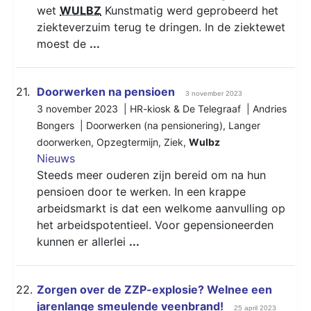
wet
WULBZ
Kunstmatig werd geprobeerd het
ziekteverzuim terug te dringen. In de ziektewet
moest de
...
21.
Doorwerken na pensioen
3 november 2023
3 november 2023 | HR-kiosk & De Telegraaf | Andries
Bongers |
Doorwerken (na pensionering)
,
Langer
doorwerken
,
Opzegtermijn
,
Ziek
,
Wulbz
Nieuws
Steeds meer ouderen zijn bereid om na hun
pensioen door te werken. In een krappe
arbeidsmarkt is dat een welkome aanvulling op
het arbeidspotentieel. Voor gepensioneerden
kunnen er allerlei
...
22.
Zorgen over de ZZP-explosie? Welnee een
jarenlange smeulende veenbrand!
25 april 2023