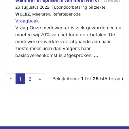
11 mei 2023
26 augustus 2022 |
Loondoorbetaling bij ziekte
,
WULBZ
,
Meeruren
,
Referteperiode
Vraagbaak
Vraag Onze medewerker is ziek geworden en nu
moeten wij 70% van het loon doorbetalen. De
medewerker werkte voorafgaande aan haar
ziekte meer uren dan volgens haar
basisovereenkomst is afgesproken.
...
(current)
Bekijk items:
1
tot
25
(45 totaal)
«
1
2
»