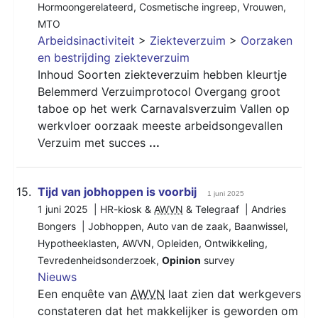
Hormoongerelateerd
,
Cosmetische ingreep
,
Vrouwen
,
MTO
Arbeidsinactiviteit
>
Ziekteverzuim
>
Oorzaken
en bestrijding ziekteverzuim
Inhoud Soorten ziekteverzuim hebben kleurtje
Belemmerd Verzuimprotocol Overgang groot
taboe op het werk Carnavalsverzuim Vallen op
werkvloer oorzaak meeste arbeidsongevallen
Verzuim met succes
...
15.
Tijd van jobhoppen is voorbij
1 juni 2025
1 juni 2025 | HR-kiosk &
AWVN
& Telegraaf | Andries
Bongers |
Jobhoppen
,
Auto van de zaak
,
Baanwissel
,
Hypotheeklasten
,
AWVN
,
Opleiden
,
Ontwikkeling
,
Tevredenheidsonderzoek
,
Opinion
survey
Nieuws
Een enquête van
AWVN
laat zien dat werkgevers
constateren dat het makkelijker is geworden om