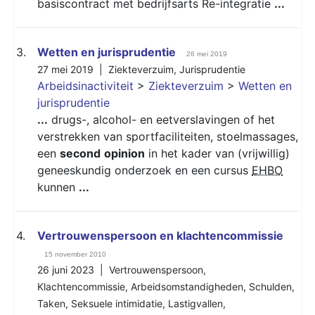
basiscontract met bedrijfsarts Re-integratie
...
3.
Wetten en jurisprudentie
26 mei 2019
27 mei 2019 |
Ziekteverzuim
,
Jurisprudentie
Arbeidsinactiviteit
>
Ziekteverzuim
>
Wetten en
jurisprudentie
...
drugs-, alcohol- en eetverslavingen of het
verstrekken van sportfaciliteiten, stoelmassages,
een
second
opinion
in het kader van (vrijwillig)
geneeskundig onderzoek en een cursus
EHBO
kunnen
...
4.
Vertrouwenspersoon en klachtencommissie
15 november 2010
26 juni 2023 |
Vertrouwenspersoon
,
Klachtencommissie
,
Arbeidsomstandigheden
,
Schulden
,
Taken
,
Seksuele intimidatie
,
Lastigvallen
,