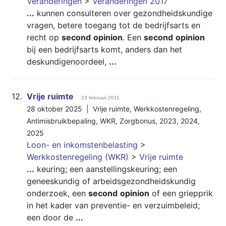
Veranderingen
>
Veranderingen 2017
...
kunnen consulteren over gezondheidskundige
vragen, betere toegang tot de bedrijfsarts en
recht op
second
opinion
. Een
second
opinion
bij een bedrijfsarts komt, anders dan het
deskundigenoordeel,
...
12.
Vrije ruimte
23 februari 2011
28 oktober 2025 |
Vrije ruimte
,
Werkkostenregeling
,
Antimisbruikbepaling
,
WKR
,
Zorgbonus
,
2023
,
2024
,
2025
Loon- en inkomstenbelasting
>
Werkkostenregeling (WKR)
>
Vrije ruimte
...
keuring; een aanstellingskeuring; een
geneeskundig of arbeidsgezondheidskundig
onderzoek, een
second
opinion
of een griepprik
in het kader van preventie- en verzuimbeleid;
een door de
...