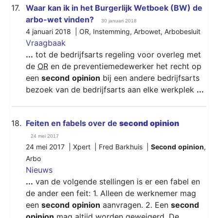
17.
Waar kan ik in het Burgerlijk Wetboek (BW) de
arbo-wet vinden?
30 januari 2018
4 januari 2018 |
OR
,
Instemming
,
Arbowet
,
Arbobesluit
Vraagbaak
...
tot de bedrijfsarts regeling voor overleg met
de
OR
en de preventiemedewerker het recht op
een
second
opinion
bij een andere bedrijfsarts
bezoek van de bedrijfsarts aan elke werkplek
...
18.
Feiten en fabels over de
second
opinion
24 mei 2017
24 mei 2017 | Xpert | Fred Barkhuis |
Second
opinion
,
Arbo
Nieuws
...
van de volgende stellingen is er een fabel en
de ander een feit: 1. Alleen de werknemer mag
een
second
opinion
aanvragen. 2. Een
second
opinion
mag altijd worden geweigerd. De