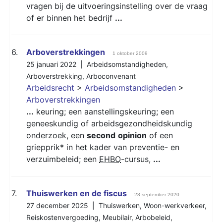
vragen bij de uitvoeringsinstelling over de vraag
of er binnen het bedrijf
...
6.
Arboverstrekkingen
1 oktober 2009
25 januari 2022 |
Arbeidsomstandigheden
,
Arboverstrekking
,
Arboconvenant
Arbeidsrecht
>
Arbeidsomstandigheden
>
Arboverstrekkingen
...
keuring; een aanstellingskeuring; een
geneeskundig of arbeidsgezondheidskundig
onderzoek, een
second
opinion
of een
griepprik* in het kader van preventie- en
verzuimbeleid; een
EHBO
-cursus,
...
7.
Thuiswerken en de fiscus
28 september 2020
27 december 2025 |
Thuiswerken
,
Woon-werkverkeer
,
Reiskostenvergoeding
,
Meubilair
,
Arbobeleid
,