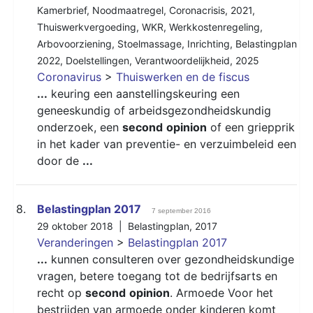
Kamerbrief
,
Noodmaatregel
,
Coronacrisis
,
2021
,
Thuiswerkvergoeding
,
WKR
,
Werkkostenregeling
,
Arbovoorziening
,
Stoelmassage
,
Inrichting
,
Belastingplan
2022
,
Doelstellingen
,
Verantwoordelijkheid
,
2025
Coronavirus
>
Thuiswerken en de fiscus
...
keuring een aanstellingskeuring een
geneeskundig of arbeidsgezondheidskundig
onderzoek, een
second
opinion
of een griepprik
in het kader van preventie- en verzuimbeleid een
door de
...
8.
Belastingplan 2017
7 september 2016
29 oktober 2018 |
Belastingplan
,
2017
Veranderingen
>
Belastingplan 2017
...
kunnen consulteren over gezondheidskundige
vragen, betere toegang tot de bedrijfsarts en
recht op
second
opinion
. Armoede Voor het
bestrijden van armoede onder kinderen komt