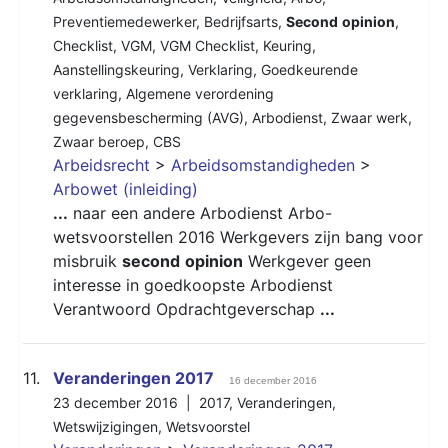
Preventiemedewerker
,
Bedrijfsarts
,
Second
opinion
,
Checklist
,
VGM
,
VGM Checklist
,
Keuring
,
Aanstellingskeuring
,
Verklaring
,
Goedkeurende
verklaring
,
Algemene verordening
gegevensbescherming (AVG)
,
Arbodienst
,
Zwaar werk
,
Zwaar beroep
,
CBS
Arbeidsrecht
>
Arbeidsomstandigheden
>
Arbowet (inleiding)
...
naar een andere Arbodienst Arbo-
wetsvoorstellen 2016 Werkgevers zijn bang voor
misbruik
second
opinion
Werkgever geen
interesse in goedkoopste Arbodienst
Verantwoord Opdrachtgeverschap
...
11.
Veranderingen 2017
16 december 2016
23 december 2016 |
2017
,
Veranderingen
,
Wetswijzigingen
,
Wetsvoorstel