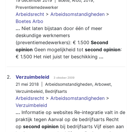
19 december 2019 |
Boete
,
Arbo
,
2019
,
Preventiemedewerker
Arbeidsrecht
>
Arbeidsomstandigheden
>
Boetes Arbo
...
Niet laten bijstaan door één of meer
deskundige werknemers
(preventiemedewerkers): € 1.500
Second
opinion
Geen mogelijkheid tot
second
opinion
:
€ 1.500 Het niet juist ter beschikking
...
2.
Verzuimbeleid
3 oktober 2009
21 mei 2018 |
Arbeidsomstandigheden
,
Arbowet
,
Verzuimbeleid
,
Bedrijfsarts
Arbeidsrecht
>
Arbeidsomstandigheden
>
Verzuimbeleid
...
Informatie op websites Re-integratie valt in de
praktijk tegen Aanval op de bedrijfsarts Recht
op
second
opinion
bij bedrijfsarts Vijf eisen aan