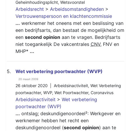
Geheimhoudingsplicht
,
Wetsvoorstel
Arbeidsrecht
>
Arbeidsomstandigheden
>
Vertrouwenspersoon en klachtencommissie
...
werknemer het oneens met een beslissing van
een bedrijfsarts, dan bestaat de mogelijkheid om
een
second
opinion
aan te vragen. Bedrijfsarts
niet toegankelijk De vakcentrales
CNV
, FNV en
MHP*
...
5.
Wet verbetering poortwachter (WVP)
20 maart 2009
26 oktober 2020 |
Arbeidsinactiviteit
,
Wet Verbetering
poortwachter
,
WVP
,
Wet Poortwachter
,
Coronavirus
Arbeidsinactiviteit
>
Wet verbetering
poortwachter (WVP)
...
ontslag; deskundigenoordeel²: Werkgever en
werknemer hebben het recht een
deskundigenoordeel (
second
opinion
) aan te