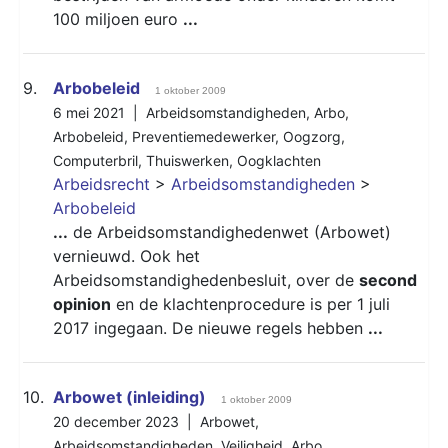
100 miljoen euro
...
9.
Arbobeleid
1 oktober 2009
6 mei 2021 |
Arbeidsomstandigheden
,
Arbo
,
Arbobeleid
,
Preventiemedewerker
,
Oogzorg
,
Computerbril
,
Thuiswerken
,
Oogklachten
Arbeidsrecht
>
Arbeidsomstandigheden
>
Arbobeleid
...
de Arbeidsomstandighedenwet (Arbowet)
vernieuwd. Ook het
Arbeidsomstandighedenbesluit, over de
second
opinion
en de klachtenprocedure is per 1 juli
2017 ingegaan. De nieuwe regels hebben
...
10.
Arbowet (inleiding)
1 oktober 2009
20 december 2023 |
Arbowet
,
Arbeidsomstandigheden
,
Veiligheid
,
Arbo
,