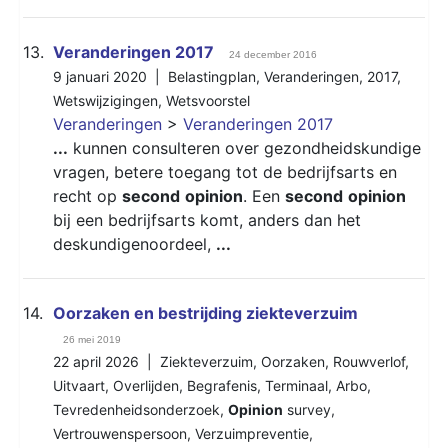
13.
Veranderingen 2017
24 december 2016
9 januari 2020 |
Belastingplan
,
Veranderingen
,
2017
,
Wetswijzigingen
,
Wetsvoorstel
Veranderingen
>
Veranderingen 2017
...
kunnen consulteren over gezondheidskundige
vragen, betere toegang tot de bedrijfsarts en
recht op
second
opinion
. Een
second
opinion
bij een bedrijfsarts komt, anders dan het
deskundigenoordeel,
...
14.
Oorzaken en bestrijding ziekteverzuim
26 mei 2019
22 april 2026 |
Ziekteverzuim
,
Oorzaken
,
Rouwverlof
,
Uitvaart
,
Overlijden
,
Begrafenis
,
Terminaal
,
Arbo
,
Tevredenheidsonderzoek
,
Opinion
survey
,
Vertrouwenspersoon
,
Verzuimpreventie
,