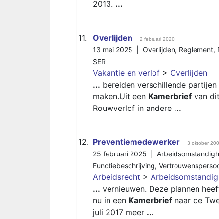
2013.
...
11.
Overlijden
2 februari 2020
13 mei 2025 |
Overlijden
,
Reglement
,
SER
Vakantie en verlof
>
Overlijden
...
bereiden verschillende partijen
maken.Uit een
Kamerbrief
van dit
Rouwverlof in andere
...
12.
Preventiemedewerker
3 oktober 20
25 februari 2025 |
Arbeidsomstandig
Functiebeschrijving
,
Vertrouwensperso
Arbeidsrecht
>
Arbeidsomstandi
...
vernieuwen. Deze plannen heeft
nu in een
Kamerbrief
naar de Twe
juli 2017 meer
...