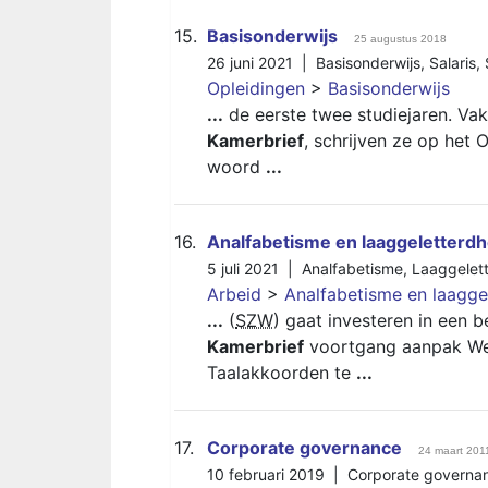
15.
Basisonderwijs
25 augustus 2018
26 juni 2021 |
Basisonderwijs
,
Salaris
,
Opleidingen
>
Basisonderwijs
...
de eerste twee studiejaren. Vak
Kamerbrief
, schrijven ze op het
woord
...
16.
Analfabetisme en laaggeletterdh
5 juli 2021 |
Analfabetisme
,
Laaggelet
Arbeid
>
Analfabetisme en laagge
...
(
SZW
) gaat investeren in een b
Kamerbrief
voortgang aanpak Wer
Taalakkoorden te
...
17.
Corporate governance
24 maart 201
10 februari 2019 |
Corporate governa