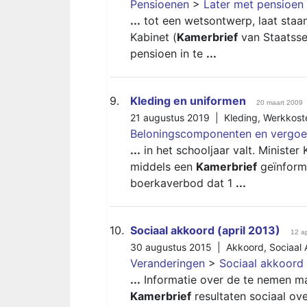
Pensioenen
>
Later met pensioen
...
tot een wetsontwerp, laat staa
Kabinet (
Kamerbrief
van Staatssec
pensioen in te
...
9.
Kleding en uniformen
20 maart 2009
21 augustus 2019 |
Kleding
,
Werkkost
Beloningscomponenten en vergoe
...
in het schooljaar valt. Ministe
middels een
Kamerbrief
geïnforme
boerkaverbod dat 1
...
10.
Sociaal akkoord (april 2013)
12 ap
30 augustus 2015 |
Akkoord
,
Sociaal
Veranderingen
>
Sociaal akkoord 
...
Informatie over de te nemen maat
Kamerbrief
resultaten sociaal ove