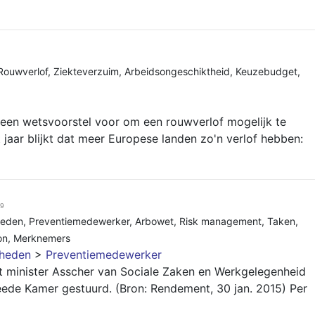
Rouwverlof
,
Ziekteverzuim
,
Arbeidsongeschiktheid
,
Keuzebudget
,
 een wetsvoorstel voor om een rouwverlof mogelijk te
 jaar blijkt dat meer Europese landen zo'n verlof hebben:
09
heden
,
Preventiemedewerker
,
Arbowet
,
Risk management
,
Taken
,
on
,
Merknemers
gheden
>
Preventiemedewerker
 minister Asscher van Sociale Zaken en Werkgelegenheid
ede Kamer gestuurd. (Bron: Rendement, 30 jan. 2015) Per