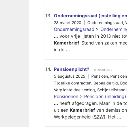
13.
Ondernemingsraad (instelling en
28 maart 2020 |
Ondernemingsraad
,
Ondernemingsraad
>
Ondernemings
...
voor vrije lijsten in 2013 niet 
Kamerbrief
‘Stand van zaken med
in de
...
14.
Pensioenplicht?
11 maart 2010
5 augustus 2025 |
Pensioen
,
Pensioen
Tijdelijke contracten
,
Bepaalde tijd
,
Boo
Verplichte deelneming
,
Schijnzelfstand
Pensioenen
>
Pensioen (inleiding)
...
heeft afgedragen. Maar in de to
uit een
Kamerbrief
van demissiona
Werkgelegenheid (
SZW
). Het
...