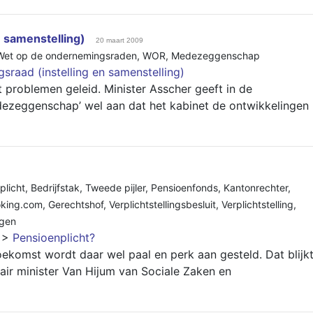
 samenstelling)
20 maart 2009
Wet op de ondernemingsraden
,
WOR
,
Medezeggenschap
raad (instelling en samenstelling)
tot problemen geleid. Minister Asscher geeft in de
ezeggenschap’ wel aan dat het kabinet de ontwikkelingen
plicht
,
Bedrijfstak
,
Tweede pijler
,
Pensioenfonds
,
Kantonrechter
,
king.com
,
Gerechtshof
,
Verplichtstellingsbesluit
,
Verplichtstelling
,
igen
>
Pensioenplicht?
ekomst wordt daar wel paal en perk aan gesteld. Dat blijk
ir minister Van Hijum van Sociale Zaken en