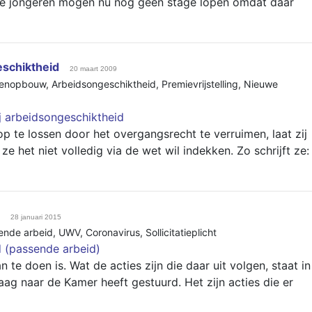
gale jongeren mogen nu nog geen stage lopen omdat daar
schiktheid
20 maart 2009
oenopbouw
,
Arbeidsongeschiktheid
,
Premievrijstelling
,
Nieuwe
 arbeidsongeschiktheid
op te lossen door het overgangsrecht te verruimen, laat zij
e het niet volledig via de wet wil indekken. Zo schrijft ze:
28 januari 2015
ende arbeid
,
UWV
,
Coronavirus
,
Sollicitatieplicht
 (passende arbeid)
 te doen is. Wat de acties zijn die daar uit volgen, staat in
ag naar de Kamer heeft gestuurd. Het zijn acties die er