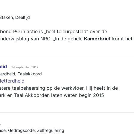
Staken
,
Deeltijd
bond PO in actie is „heel teleurgesteld” over de
 Onderwijsblog van NRC. „In de gehele
Kamerbrief
komt het
eid
14 september 2012
terdheid
,
Taalakkoord
letterdheid
etere taalbeheersing op de werkvloer. Hij heeft in de
k en Taal Akkoorden laten weten begin 2015
1
nce
,
Gedragscode
,
Zelfregulering