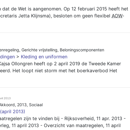
n dat de Wet is aangenomen. Op 12 februari 2015 heeft het
retaris Jetta Klijnsma), besloten om geen flexibel
AOW
-
enregeling
,
Gerichte vrijstelling
,
Beloningscomponenten
dingen
>
Kleding en uniformen
r Kajsa Ollongren heeft op 2 april 2019 de Tweede Kamer
erd. Het loopt niet storm met het boerkaverbod Het
ril 2013
 Akkoord
,
2013
,
Sociaal
(april 2013)
regelen zijn te vinden bij - Rijksoverheid, 11 apr. 2013 -
rleg, 11 april 2013 - Overzicht van maatregelen, 11 april