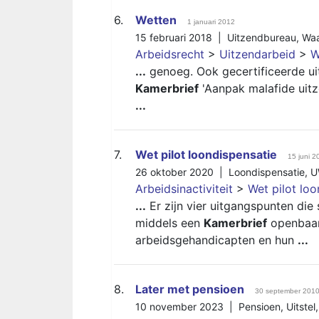
6.
Wetten
1 januari 2012
15 februari 2018 |
Uitzendbureau
,
Waa
Arbeidsrecht
>
Uitzendarbeid
>
W
...
genoeg. Ook gecertificeerde uitz
Kamerbrief
'Aanpak malafide uitz
...
7.
Wet pilot loondispensatie
15 juni 2
26 oktober 2020 |
Loondispensatie
,
U
Arbeidsinactiviteit
>
Wet pilot loo
...
Er zijn vier uitgangspunten die
middels een
Kamerbrief
openbaar 
arbeidsgehandicapten en hun
...
8.
Later met pensioen
30 september 201
10 november 2023 |
Pensioen
,
Uitstel