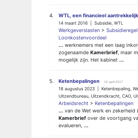
4.
WTL, een financieel aantrekkeli
14 maart 2016 |
Subsidie
,
WTL
Werkgeverslasten
>
Subsidierege
Loonkostenvoordeel
...
werknemers met een laag inkome
zogenaamde
Kamerbrief
, maar m
mogelijk zijn. Het kabinet
...
5.
Ketenbepalingen
10 april 2017
18 augustus 2023 |
Ketenbepaling
,
We
Uitzendbureau
,
Uitzendkracht
,
CAO
,
Ui
Arbeidsrecht
>
Ketenbepalingen
...
van de Wet werk en zekerheid (
Kamerbrief
over de voortgang van
evalueren,
...