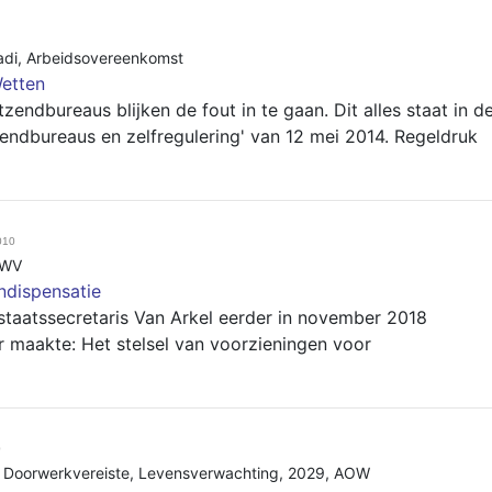
di
,
Arbeidsovereenkomst
etten
endbureaus blijken de fout in te gaan. Dit alles staat in d
endbureaus en zelfregulering' van 12 mei 2014. Regeldruk
010
WV
ndispensatie
 staatssecretaris Van Arkel eerder in november 2018
maakte: Het stelsel van voorzieningen voor
0
,
Doorwerkvereiste
,
Levensverwachting
,
2029
,
AOW