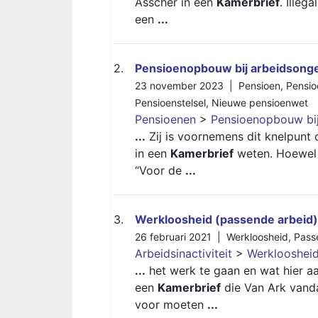
Asscher in een
Kamerbrief
. Ille
een
...
2.
Pensioenopbouw bij arbeidsonge
23 november 2023 |
Pensioen
,
Pensi
Pensioenstelsel
,
Nieuwe pensioenwet
Pensioenen
>
Pensioenopbouw bij
...
Zij is voornemens dit knelpunt 
in een
Kamerbrief
weten. Hoewel z
“Voor de
...
3.
Werkloosheid (passende arbeid)
26 februari 2021 |
Werkloosheid
,
Pass
Arbeidsinactiviteit
>
Werkloosheid
...
het werk te gaan en wat hier aan
een
Kamerbrief
die Van Ark vanda
voor moeten
...