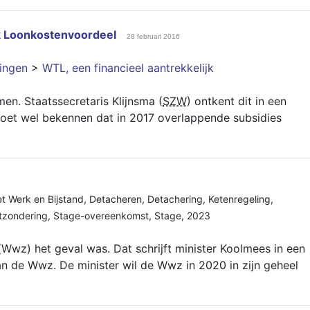
jk Loonkostenvoordeel
28 februari 2016
lingen
>
WTL, een financieel aantrekkelijk
n. Staatssecretaris Klijnsma (
SZW
) ontkent dit in een
oet wel bekennen dat in 2017 overlappende subsidies
t Werk en Bijstand
,
Detacheren
,
Detachering
,
Ketenregeling
,
tzondering
,
Stage-overeenkomst
,
Stage
,
2023
Wwz) het geval was. Dat schrijft minister Koolmees in een
 de Wwz. De minister wil de Wwz in 2020 in zijn geheel