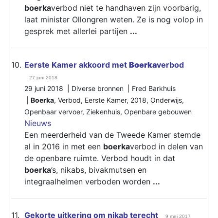
boerka
verbod niet te handhaven zijn voorbarig,
laat minister Ollongren weten. Ze is nog volop in
gesprek met allerlei partijen
...
10.
Eerste Kamer akkoord met
Boerka
verbod
27 juni 2018
29 juni 2018 | Diverse bronnen | Fred Barkhuis
|
Boerka
,
Verbod
,
Eerste Kamer
,
2018
,
Onderwijs
,
Openbaar vervoer
,
Ziekenhuis
,
Openbare gebouwen
Nieuws
Een meerderheid van de Tweede Kamer stemde
al in 2016 in met een
boerka
verbod in delen van
de openbare ruimte. Verbod houdt in dat
boerka
’s, nikabs, bivakmutsen en
integraalhelmen verboden worden
...
11.
Gekorte uitkering om nikab terecht
9 mei 2017