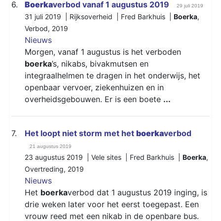
6.
Boerka
verbod vanaf 1 augustus 2019
29 juli 2019
31 juli 2019 | Rijksoverheid | Fred Barkhuis |
Boerka
,
Verbod
,
2019
Nieuws
Morgen, vanaf 1 augustus is het verboden
boerka
’s, nikabs, bivakmutsen en
integraalhelmen te dragen in het onderwijs, het
openbaar vervoer, ziekenhuizen en in
overheidsgebouwen. Er is een boete
...
7.
Het loopt niet storm met het
boerka
verbod
21 augustus 2019
23 augustus 2019 | Vele sites | Fred Barkhuis |
Boerka
,
Overtreding
,
2019
Nieuws
Het
boerka
verbod dat 1 augustus 2019 inging, is
drie weken later voor het eerst toegepast. Een
vrouw reed met een nikab in de openbare bus.