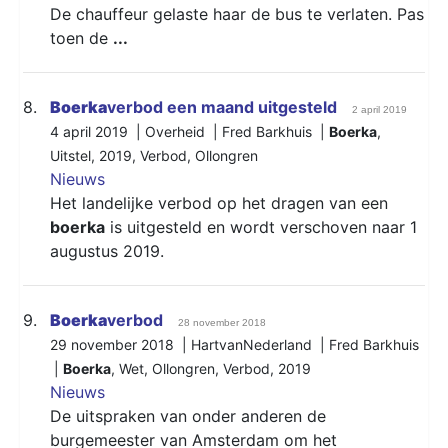
De chauffeur gelaste haar de bus te verlaten. Pas
toen de
...
8.
Boerka
verbod een maand uitgesteld
2 april 2019
4 april 2019 | Overheid | Fred Barkhuis |
Boerka
,
Uitstel
,
2019
,
Verbod
,
Ollongren
Nieuws
Het landelijke verbod op het dragen van een
boerka
is uitgesteld en wordt verschoven naar 1
augustus 2019.
9.
Boerka
verbod
28 november 2018
29 november 2018 | HartvanNederland | Fred Barkhuis
|
Boerka
,
Wet
,
Ollongren
,
Verbod
,
2019
Nieuws
De uitspraken van onder anderen de
burgemeester van Amsterdam om het