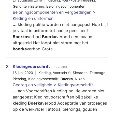
21 augustus 2019 |
Kleding
,
Werkkostenregeling
,
Gerichte vrijstelling
,
Beloningscomponenten
Beloningscomponenten en vergoedingen
>
Kleding en uniformen
...
kleding politie worden niet aangepast Hoe blijf
je vitaal in uniform tot aan je pensioen?
Boerka
verbod
Boerka
verbod een maand
uitgesteld Het loopt niet storm met het
boerka
verbod Grote
...
2.
Kledingvoorschrift
8 mei 2013
16 juni 2020 |
Kleding
,
Voorschrift
,
Sieraden
,
Tatoeage
,
Piercing
,
Kledingvoorschrift
,
Boerka
,
Nikab
Gedrag en veiligheid
>
Kledingvoorschrift
...
aan Voorschriften kleding politie worden niet
aangepast Kledingvoorschriften bij zakelijke
kleding
Boerka
verbod Acceptatie van tatoeages
op de werkvloer Tattoos, piercings, gouden