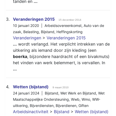
tanden en
...
3.
Veranderingen 2015
15 december 2014
10 januari 2020 |
Arbeidsovereenkomst
,
Auto van de
zaak
,
Belasting
,
Bijstand
,
Heffingskorting
Veranderingen
>
Veranderingen 2015
...
wordt verlangd. Het verplicht intrekken van de
uitkering als iemand door zijn kleding (een
boerka
, bijzondere haardracht of een bivakmuts)
het vinden van werk belemmert, is vervallen. In
...
4.
Wetten (bijstand)
9 maart 2010
24 januari 2024 |
Bijstand
,
Wet Werk en Bijstand
,
Wet
Maatschappelijke Ondersteuning
,
Wwb
,
Wmo
,
WW-
uitkering
,
Bijverdiensten
,
Bijverdienen
,
Giften
Arbeidsinactiviteit
>
Bijstand
>
Wetten (bijstand)