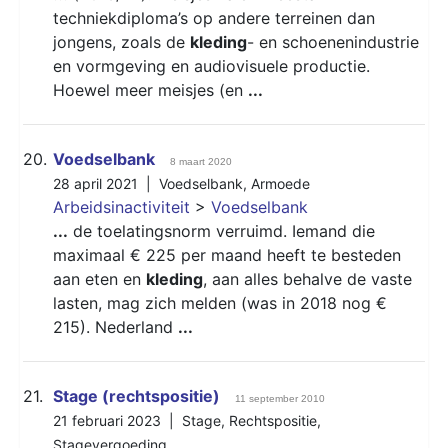
techniekdiploma’s op andere terreinen dan
jongens, zoals de
kleding
- en schoenenindustrie
en vormgeving en audiovisuele productie.
Hoewel meer meisjes (en
...
20.
Voedselbank
8 maart 2020
28 april 2021 |
Voedselbank
,
Armoede
Arbeidsinactiviteit
>
Voedselbank
...
de toelatingsnorm verruimd. Iemand die
maximaal € 225 per maand heeft te besteden
aan eten en
kleding
, aan alles behalve de vaste
lasten, mag zich melden (was in 2018 nog €
215). Nederland
...
21.
Stage (rechtspositie)
11 september 2010
21 februari 2023 |
Stage
,
Rechtspositie
,
Stagevergoeding