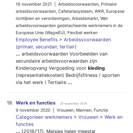
16 november 2021 |
Arbeidsvoorwaarden
,
Primaire
arbeidsvoorwaarden
,
Cafetariasysteem
,
WKR
,
Europese
richtlijnen en verordeningen
,
Arbeidsmarkt
,
Wet
arbeidsvoorwaarden gedetacheerde werknemers in de
Europese Unie (WagwEU)
,
Flexibel werken
Employee Benefits
>
Arbeidsvoorwaarden
(primair, secundair, tertiair)
...
arbeidsvoorwaarden Voorbeelden van
secundaire arbeidsvoorwaarden zijn
Kinderopvang Vergoeding voor
kleding
(representatiekosten) Bedrijfsfitness / sporten
via het werk l Tertiaire
...
19.
Werk en functies
28 september 2018
9 november 2020 |
Vrouwen
,
Mannen
,
Functie
Categorieen werknemers
>
Vrouwen
>
Werk en
functies
...
(2016/’17). Meisjes halen meestal