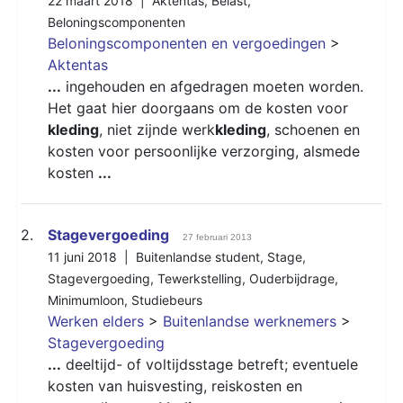
22 maart 2018 |
Aktentas
,
Belast
,
Beloningscomponenten
Beloningscomponenten en vergoedingen
>
Aktentas
...
ingehouden en afgedragen moeten worden.
Het gaat hier doorgaans om de kosten voor
kleding
, niet zijnde werk
kleding
, schoenen en
kosten voor persoonlijke verzorging, alsmede
kosten
...
2.
Stagevergoeding
27 februari 2013
11 juni 2018 |
Buitenlandse student
,
Stage
,
Stagevergoeding
,
Tewerkstelling
,
Ouderbijdrage
,
Minimumloon
,
Studiebeurs
Werken elders
>
Buitenlandse werknemers
>
Stagevergoeding
...
deeltijd- of voltijdsstage betreft; eventuele
kosten van huisvesting, reiskosten en