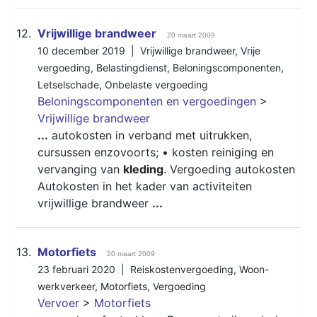
12.
Vrijwillige brandweer
20 maart 2009
10 december 2019 |
Vrijwillige brandweer
,
Vrije
vergoeding
,
Belastingdienst
,
Beloningscomponenten
,
Letselschade
,
Onbelaste vergoeding
Beloningscomponenten en vergoedingen
>
Vrijwillige brandweer
...
autokosten in verband met uitrukken,
cursussen enzovoorts; • kosten reiniging en
vervanging van
kleding
. Vergoeding autokosten
Autokosten in het kader van activiteiten
vrijwillige brandweer
...
13.
Motorfiets
20 maart 2009
23 februari 2020 |
Reiskostenvergoeding
,
Woon-
werkverkeer
,
Motorfiets
,
Vergoeding
Vervoer
>
Motorfiets