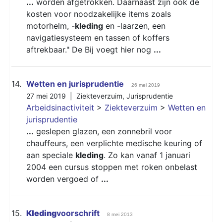
...
worden afgetrokken. Daarnaast zijn ook de
kosten voor noodzakelijke items zoals
motorhelm, -
kleding
en -laarzen, een
navigatiesysteem en tassen of koffers
aftrekbaar." De Bij voegt hier nog
...
14.
Wetten en jurisprudentie
26 mei 2019
27 mei 2019 |
Ziekteverzuim
,
Jurisprudentie
Arbeidsinactiviteit
>
Ziekteverzuim
>
Wetten en
jurisprudentie
...
geslepen glazen, een zonnebril voor
chauffeurs, een verplichte medische keuring of
aan speciale
kleding
. Zo kan vanaf 1 januari
2004 een cursus stoppen met roken onbelast
worden vergoed of
...
15.
Kleding
voorschrift
8 mei 2013