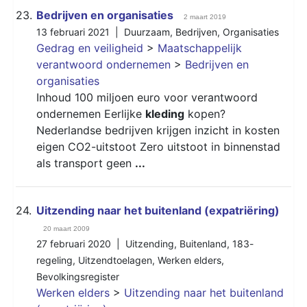
23.
Bedrijven en organisaties
2 maart 2019
13 februari 2021 |
Duurzaam
,
Bedrijven
,
Organisaties
Gedrag en veiligheid
>
Maatschappelijk
verantwoord ondernemen
>
Bedrijven en
organisaties
Inhoud 100 miljoen euro voor verantwoord
ondernemen Eerlijke
kleding
kopen?
Nederlandse bedrijven krijgen inzicht in kosten
eigen CO2-uitstoot Zero uitstoot in binnenstad
als transport geen
...
24.
Uitzending naar het buitenland (expatriëring)
20 maart 2009
27 februari 2020 |
Uitzending
,
Buitenland
,
183-
regeling
,
Uitzendtoelagen
,
Werken elders
,
Bevolkingsregister
Werken elders
>
Uitzending naar het buitenland