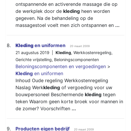
ontspannende en activerende massage die op
de werkplek door de
kleding
heen worden
gegeven. Na de behandeling op de
massagestoel voelt men zich ontspannen en
...
8.
Kleding
en uniformen
20 maart 2009
21 augustus 2019 |
Kleding
,
Werkkostenregeling
,
Gerichte vrijstelling
,
Beloningscomponenten
Beloningscomponenten en vergoedingen
>
Kleding
en uniformen
Inhoud Oude regeling Werkkostenregeling
Naslag Werk
kleding
of vergoeding voor uw
bouwpersoneel Beschermende
kleding
tegen
teken Waarom geen korte broek voor mannen in
de zomer? Voorschriften
...
9.
Producten eigen bedrijf
20 maart 2009