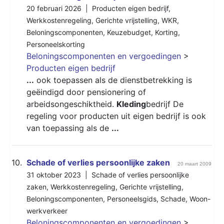
20 februari 2026 |
Producten eigen bedrijf
,
Werkkostenregeling
,
Gerichte vrijstelling
,
WKR
,
Beloningscomponenten
,
Keuzebudget
,
Korting
,
Personeelskorting
Beloningscomponenten en vergoedingen
>
Producten eigen bedrijf
...
ook toepassen als de dienstbetrekking is
geëindigd door pensionering of
arbeidsongeschiktheid.
Kleding
bedrijf De
regeling voor producten uit eigen bedrijf is ook
van toepassing als de
...
10.
Schade of verlies persoonlijke zaken
20 maart 2009
31 oktober 2023 |
Schade of verlies persoonlijke
zaken
,
Werkkostenregeling
,
Gerichte vrijstelling
,
Beloningscomponenten
,
Personeelsgids
,
Schade
,
Woon-
werkverkeer
Beloningscomponenten en vergoedingen
>