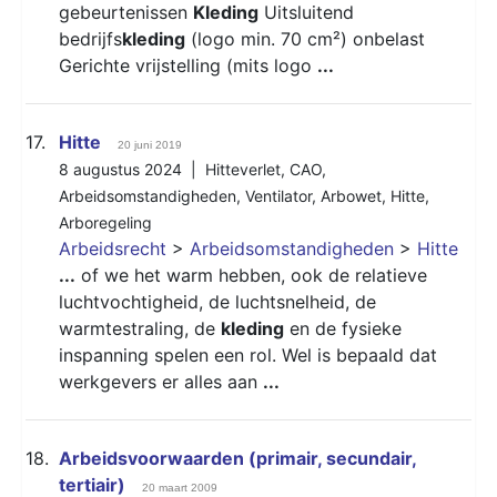
gebeurtenissen
Kleding
Uitsluitend
bedrijfs
kleding
(logo min. 70 cm²) onbelast
Gerichte vrijstelling (mits logo
...
17.
Hitte
20 juni 2019
8 augustus 2024 |
Hitteverlet
,
CAO
,
Arbeidsomstandigheden
,
Ventilator
,
Arbowet
,
Hitte
,
Arboregeling
Arbeidsrecht
>
Arbeidsomstandigheden
>
Hitte
...
of we het warm hebben, ook de relatieve
luchtvochtigheid, de luchtsnelheid, de
warmtestraling, de
kleding
en de fysieke
inspanning spelen een rol. Wel is bepaald dat
werkgevers er alles aan
...
18.
Arbeidsvoorwaarden (primair, secundair,
tertiair)
20 maart 2009