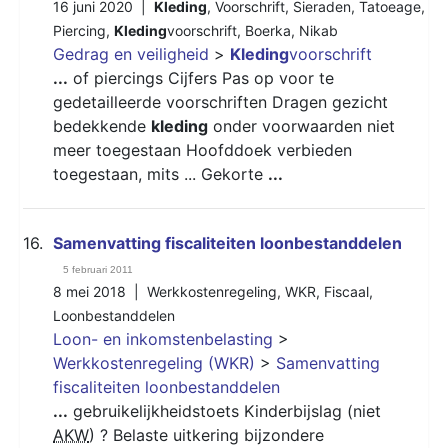
16 juni 2020 |
Kleding
,
Voorschrift
,
Sieraden
,
Tatoeage
,
Piercing
,
Kleding
voorschrift
,
Boerka
,
Nikab
Gedrag en veiligheid
>
Kleding
voorschrift
...
of piercings Cijfers Pas op voor te
gedetailleerde voorschriften Dragen gezicht
bedekkende
kleding
onder voorwaarden niet
meer toegestaan Hoofddoek verbieden
toegestaan, mits ... Gekorte
...
16.
Samenvatting fiscaliteiten loonbestanddelen
5 februari 2011
8 mei 2018 |
Werkkostenregeling
,
WKR
,
Fiscaal
,
Loonbestanddelen
Loon- en inkomstenbelasting
>
Werkkostenregeling (WKR)
>
Samenvatting
fiscaliteiten loonbestanddelen
...
gebruikelijkheidstoets Kinderbijslag (niet
AKW
) ? Belaste uitkering bijzondere