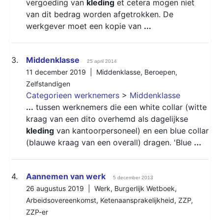
vergoeding van
kleding
et cetera mogen niet
van dit bedrag worden afgetrokken. De
werkgever moet een kopie van
...
3.
Middenklasse
25 april 2014
11 december 2019 |
Middenklasse
,
Beroepen
,
Zelfstandigen
Categorieen werknemers
>
Middenklasse
...
tussen werknemers die een white collar (witte
kraag van een dito overhemd als dagelijkse
kleding
van kantoorpersoneel) en een blue collar
(blauwe kraag van een overall) dragen. 'Blue
...
4.
Aannemen van werk
5 december 2013
26 augustus 2019 |
Werk
,
Burgerlijk Wetboek
,
Arbeidsovereenkomst
,
Ketenaansprakelijkheid
,
ZZP
,
ZZP-er