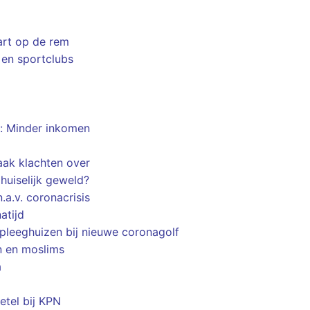
art op de rem
a en sportclubs
l: Minder inkomen
aak klachten over
huiselijk geweld?
a.v. coronacrisis
atijd
pleeghuizen bij nieuwe coronagolf
n en moslims
a
etel bij KPN