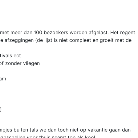
 met meer dan 100 bezoekers worden afgelast. Het regent
 afzeggingen (de lijst is niet compleet en groeit met de
ivals ect.
of zonder vliegen
dam
)
pjes buiten (als we dan toch niet op vakantie gaan dan
psspellen voor thuis neemt toe als kool.