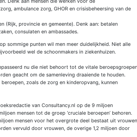
sten. Denk aan mensen die werken voor de
org, ambulance zorg, GHOR en crisisbeheersing van de
n (Rijk, provincie en gemeente). Denk aan: betalen
rzaken, consulaten en ambassades.
r op sommige punten wil men meer duidelijkheid. Niet alle
bijvoorbeeld wel de schoonmakers in ziekenhuizen.
epasseerd nu die niet behoort tot de vitale beroepsgroepe
 worden geacht om de samenleving draaiende te houden.
e beroepen, zoals de zorg en kinderopvang, kunnen
oeksredactie van Consultancy.nl op de 9 miljoen
iljoen mensen tot de groep ‘cruciale beroepen’ behoren.
iljoen mensen voor het overgrote deel bestaat uit vrouwen
rden vervuld door vrouwen, de overige 1,2 miljoen door