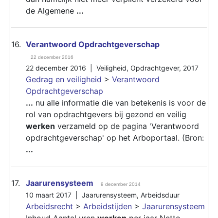
de Algemene
...
16.
Verantwoord Opdrachtgeverschap
22 december 2016
22 december 2016 |
Veiligheid
,
Opdrachtgever
,
2017
Gedrag en veiligheid
>
Verantwoord
Opdrachtgeverschap
...
nu alle informatie die van betekenis is voor de
rol van opdrachtgevers bij gezond en veilig
werken
verzameld op de pagina 'Verantwoord
opdrachtgeverschap' op het Arboportaal. (Bron:
...
17.
Jaarurensysteem
9 december 2014
10 maart 2017 |
Jaarurensysteem
,
Arbeidsduur
Arbeidsrecht
>
Arbeidstijden
>
Jaarurensysteem
Inhoud Aantal uren
werken
per jaar Netto