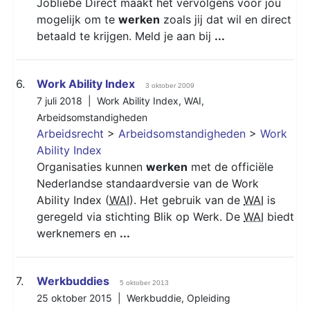
Jobliebe Direct maakt het vervolgens voor jou
mogelijk om te
werken
zoals jij dat wil en direct
betaald te krijgen. Meld je aan bij
...
6.
Work Ability Index
3 oktober 2009
7 juli 2018 |
Work Ability Index
,
WAI
,
Arbeidsomstandigheden
Arbeidsrecht
>
Arbeidsomstandigheden
>
Work
Ability Index
Organisaties kunnen
werken
met de officiële
Nederlandse standaardversie van de Work
Ability Index (
WAI
). Het gebruik van de
WAI
is
geregeld via stichting Blik op Werk. De
WAI
biedt
werknemers en
...
7.
Werkbuddies
5 oktober 2013
25 oktober 2015 |
Werkbuddie
,
Opleiding