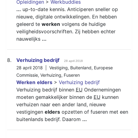
Opleidingen
>
Werkbuddies
...
up-to-date kennis. Anticiperen sneller op
nieuwe, digitale ontwikkelingen. En hebben
geleerd te
werken
volgens de huidige
veiligheidsvoorschriften. Zij hebben echter
nauwelijks
...
8.
Verhuizing bedrijf
28 april 2018
28 april 2018 |
Vestiging
,
Buitenland
,
Europese
Commissie
,
Verhuizing
,
Fuseren
Werken
elders
>
Verhuizing bedrijf
Verhuizing bedrijf binnen
EU
Ondernemingen
moeten gemakkelijker binnen de
EU
kunnen
verhuizen naar een ander land, nieuwe
vestigingen
elders
opzetten of fuseren met een
buitenlands bedrijf. Daarom
...