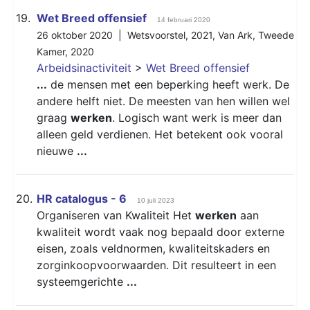
19.
Wet Breed offensief
14 februari 2020
26 oktober 2020 |
Wetsvoorstel
,
2021
,
Van Ark
,
Tweede
Kamer
,
2020
Arbeidsinactiviteit
>
Wet Breed offensief
...
de mensen met een beperking heeft werk. De
andere helft niet. De meesten van hen willen wel
graag
werken
. Logisch want werk is meer dan
alleen geld verdienen. Het betekent ook vooral
nieuwe
...
20.
HR catalogus - 6
10 juli 2023
Organiseren van Kwaliteit Het
werken
aan
kwaliteit wordt vaak nog bepaald door externe
eisen, zoals veldnormen, kwaliteitskaders en
zorginkoopvoorwaarden. Dit resulteert in een
systeemgerichte
...