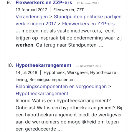
9.
Flexwerkers en ZZP-ers
12 februari 2017
13 februari 2017 |
Flexwerker
,
ZZP
Veranderingen
>
Standpunten politieke partijen
verkiezingen 2017
>
Flexwerkers en ZZP-ers
...
moeten, net als vaste medewerkers, recht
krijgen op inspraak bij de onderneming waar zij
werken
. Ga terug naar Standpunten.
...
10.
Hypotheekarrangement
22 november 2010
14 juli 2018 |
Hypotheek
,
Werkgever
,
Hypothecaire
lening
,
Beloningscomponenten
Beloningscomponenten en vergoedingen
>
Hypotheekarrangement
Inhoud Wat is een hypotheekarrangement?
Onbelast Wat is een hypotheekarrangement? Bij
een hypotheekarrangement biedt de werkgever
aan de werknemers de mogelijkheid om tegen
een gereduceerde
...