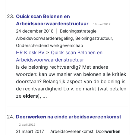
23.
Quick scan Belonen en
Arbeidsvoorwaardenstructuur
16 mei 2017
24 december 2018 |
Beloningsstrategie
,
Arbeidsvoorwaardenregeling
,
Beloningsstructuur
,
Onderscheidend werkgeverschap
HR Kiosk BV
>
Quick scan Belonen en
Arbeidsvoorwaardenstructuur
Is de beloning rechtvaardig? Met andere
woorden: kan uw manier van belonen alle kritiek
doorstaan? Belangrijk aspect van de beloning is
de rechtvaardigheid t.o.v. de markt (wat betalen
ze
elders
),
...
24.
Door
werken
na einde arbeidsovereenkomst
2 april 2016
21 maart 2017 |
Arbeidsovereenkomst
,
Door
werken