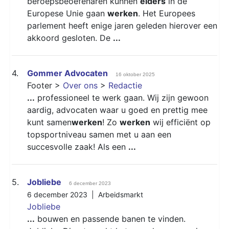
beroepsbeoefenaren kunnen
elders
in de
Europese Unie gaan
werken
. Het Europees
parlement heeft enige jaren geleden hierover een
akkoord gesloten. De
...
4.
Gommer Advocaten
16 oktober 2025
Footer >
Over ons
>
Redactie
...
professioneel te werk gaan. Wij zijn gewoon
aardig, advocaten waar u goed en prettig mee
kunt samen
werken
! Zo
werken
wij efficiënt op
topsportniveau samen met u aan een
succesvolle zaak! Als een
...
5.
Jobliebe
6 december 2023
6 december 2023 |
Arbeidsmarkt
Jobliebe
...
bouwen en passende banen te vinden.