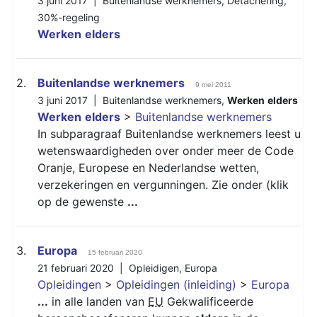
3 juni 2017 |
Buitenlandse werknemers
,
Detachering
,
30%-regeling
Werken
elders
2.
Buitenlandse werknemers
9 mei 2011
3 juni 2017 |
Buitenlandse werknemers
,
Werken
elders
Werken
elders
>
Buitenlandse werknemers
In subparagraaf Buitenlandse werknemers leest u
wetenswaardigheden over onder meer de Code
Oranje, Europese en Nederlandse wetten,
verzekeringen en vergunningen. Zie onder (klik
op de gewenste
...
3.
Europa
15 februari 2020
21 februari 2020 |
Opleidigen
,
Europa
Opleidingen
>
Opleidingen (inleiding)
>
Europa
...
in alle landen van
EU
Gekwalificeerde