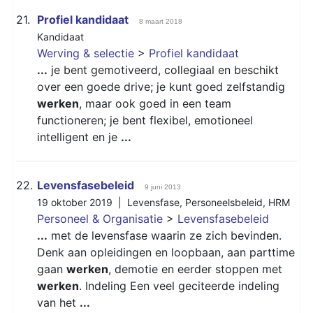
21.
Profiel kandidaat
8 maart 2018
Kandidaat
Werving & selectie
>
Profiel kandidaat
...
je bent gemotiveerd, collegiaal en beschikt
over een goede drive; je kunt goed zelfstandig
werken
, maar ook goed in een team
functioneren; je bent flexibel, emotioneel
intelligent en je
...
22.
Levensfasebeleid
9 juni 2013
19 oktober 2019 |
Levensfase
,
Personeelsbeleid
,
HRM
Personeel & Organisatie
>
Levensfasebeleid
...
met de levensfase waarin ze zich bevinden.
Denk aan opleidingen en loopbaan, aan parttime
gaan
werken
, demotie en eerder stoppen met
werken
. Indeling Een veel geciteerde indeling
van het
...