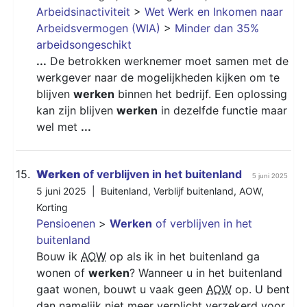
Arbeidsinactiviteit
>
Wet Werk en Inkomen naar
Arbeidsvermogen (WIA)
>
Minder dan 35%
arbeidsongeschikt
...
De betrokken werknemer moet samen met de
werkgever naar de mogelijkheden kijken om te
blijven
werken
binnen het bedrijf. Een oplossing
kan zijn blijven
werken
in dezelfde functie maar
wel met
...
15.
Werken
of verblijven in het buitenland
5 juni 2025
5 juni 2025 |
Buitenland
,
Verblijf buitenland
,
AOW
,
Korting
Pensioenen
>
Werken
of verblijven in het
buitenland
Bouw ik
AOW
op als ik in het buitenland ga
wonen of
werken
? Wanneer u in het buitenland
gaat wonen, bouwt u vaak geen
AOW
op. U bent
dan namelijk niet meer verplicht verzekerd voor