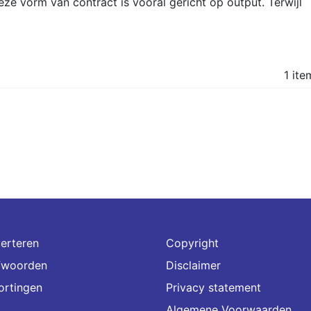
eze vorm van contract is vooral gericht op output. Terwijl
1 ite
erteren
Copyright
fwoorden
Disclaimer
ortingen
Privacy statement
Algemene Voorwaarden