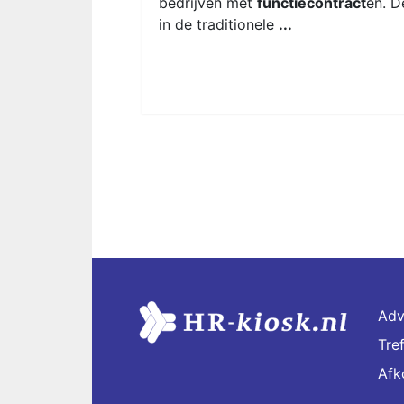
bedrijven met
functiecontract
en. D
in de traditionele
...
Adv
Tre
Afk