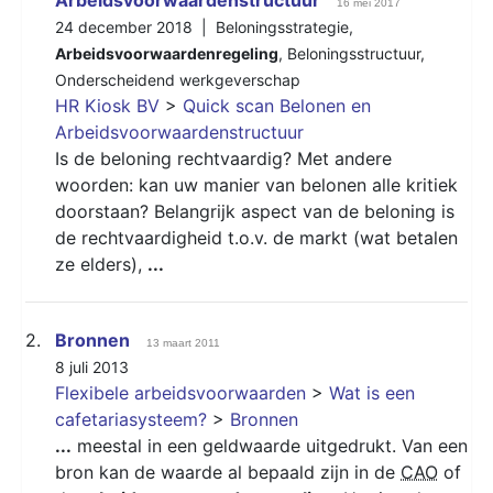
16 mei 2017
24 december 2018 |
Beloningsstrategie
,
Arbeidsvoorwaardenregeling
,
Beloningsstructuur
,
Onderscheidend werkgeverschap
HR Kiosk BV
>
Quick scan Belonen en
Arbeidsvoorwaardenstructuur
Is de beloning rechtvaardig? Met andere
woorden: kan uw manier van belonen alle kritiek
doorstaan? Belangrijk aspect van de beloning is
de rechtvaardigheid t.o.v. de markt (wat betalen
ze elders),
...
2.
Bronnen
13 maart 2011
8 juli 2013
Flexibele arbeidsvoorwaarden
>
Wat is een
cafetariasysteem?
>
Bronnen
...
meestal in een geldwaarde uitgedrukt. Van een
bron kan de waarde al bepaald zijn in de
CAO
of