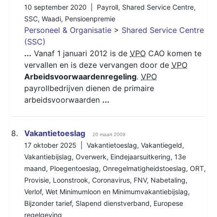
10 september 2020 |
Payroll
,
Shared Service Centre
,
SSC
,
Waadi
,
Pensioenpremie
Personeel & Organisatie
>
Shared Service Centre
(SSC)
...
Vanaf 1 januari 2012 is de
VPO
CAO komen te
vervallen en is deze vervangen door de
VPO
Arbeidsvoorwaardenregeling
.
VPO
payrollbedrijven dienen de primaire
arbeidsvoorwaarden
...
8.
Vakantietoeslag
20 maart 2009
17 oktober 2025 |
Vakantietoeslag
,
Vakantiegeld
,
Vakantiebijslag
,
Overwerk
,
Eindejaarsuitkering
,
13e
maand
,
Ploegentoeslag
,
Onregelmatigheidstoeslag
,
ORT
,
Provisie
,
Loonstrook
,
Coronavirus
,
FNV
,
Nabetaling
,
Verlof
,
Wet Minimumloon en Minimumvakantiebijslag
,
Bijzonder tarief
,
Slapend dienstverband
,
Europese
regelgeving