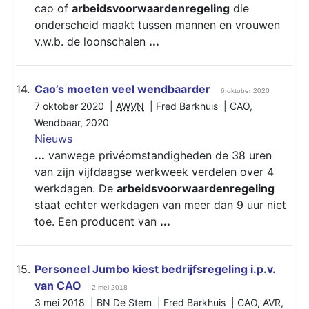
cao of
arbeidsvoorwaardenregeling
die
onderscheid maakt tussen mannen en vrouwen
v.w.b. de loonschalen
...
14.
Cao’s moeten veel wendbaarder
6 oktober 2020
7 oktober 2020 |
AWVN
| Fred Barkhuis |
CAO
,
Wendbaar
,
2020
Nieuws
...
vanwege privéomstandigheden de 38 uren
van zijn vijfdaagse werkweek verdelen over 4
werkdagen. De
arbeidsvoorwaardenregeling
staat echter werkdagen van meer dan 9 uur niet
toe. Een producent van
...
15.
Personeel Jumbo kiest bedrijfsregeling i.p.v.
van CAO
2 mei 2018
3 mei 2018 | BN De Stem | Fred Barkhuis |
CAO
,
AVR
,