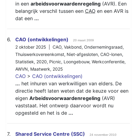
in een
arbeidsvoorwaardenregeling
(AVR). Een
belangrijk verschil tussen een
CAO
en een AVR is
dat een
...
6.
CAO (ontwikkelingen)
20 maart 2009
2 oktober 2025 |
CAO
,
Vakbond
,
Ondernemingsraad
,
Thuiswerkovereenkomst
,
Niet-afgesloten
,
CAO-lonen
,
Statistiek
,
2020
,
Picnic
,
Loongebouw
,
Werkconferentie
,
AWVN
,
Maatwerk
,
2025
CAO
>
CAO (ontwikkelingen)
...
het inhuren van werkwilligen van elders. De
directie heeft laten weten dat de keuze voor een
eigen
Arbeidsvoorwaardenregeling
(AVR)
vaststaat. Het ontwerp daarvoor wordt nu
opgesteld en het is de
...
7.
Shared Service Centre (SSC)
24 november 2010