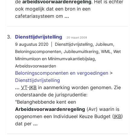
de
arbeidsvoorwaardenregeling
. Het is echter
ook mogelijk dat een bron in een
cafetariasysteem om
...
3.
Diensttijdvrijstelling
20 maart 2009
9 augustus 2020 |
Diensttijdvrijstelling
,
Jubileum
,
Beloningscomponenten
,
Jubileumuitkering
,
WML
,
Wet
Minimumloon en Minimumvakantiebijslag
,
Arbeidsvoorwaarden
Beloningscomponenten en vergoedingen
>
Diensttijdvrijstelling
...
VT
-
IKB
in aanmerking worden genomen. Zie
onderstaande de jurisprudentie:
"Belanghebbende kent een
Arbeidsvoorwaardenregeling
(Avr) waarin is
opgenomen een Individueel Keuze Budget (
IKB
)
dat per
...