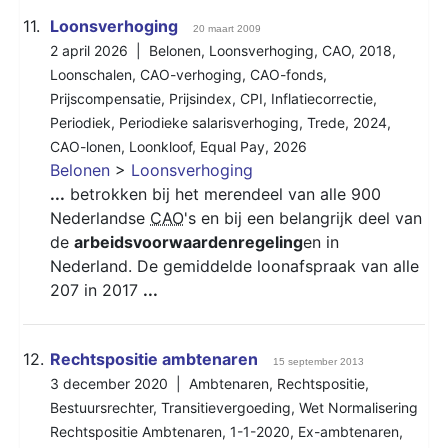
11.
Loonsverhoging
20 maart 2009
2 april 2026 |
Belonen
,
Loonsverhoging
,
CAO
,
2018
,
Loonschalen
,
CAO-verhoging
,
CAO-fonds
,
Prijscompensatie
,
Prijsindex
,
CPI
,
Inflatiecorrectie
,
Periodiek
,
Periodieke salarisverhoging
,
Trede
,
2024
,
CAO-lonen
,
Loonkloof
,
Equal Pay
,
2026
Belonen
>
Loonsverhoging
...
betrokken bij het merendeel van alle 900
Nederlandse
CAO
's en bij een belangrijk deel van
de
arbeidsvoorwaardenregeling
en in
Nederland. De gemiddelde loonafspraak van alle
207 in 2017
...
12.
Rechtspositie ambtenaren
15 september 2013
3 december 2020 |
Ambtenaren
,
Rechtspositie
,
Bestuursrechter
,
Transitievergoeding
,
Wet Normalisering
Rechtspositie Ambtenaren
,
1-1-2020
,
Ex-ambtenaren
,