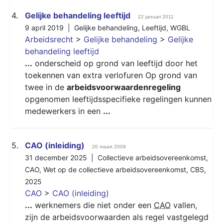
4.
Gelijke behandeling leeftijd
22 januari 2011
9 april 2019 |
Gelijke behandeling
,
Leeftijd
,
WGBL
Arbeidsrecht
>
Gelijke behandeling
>
Gelijke
behandeling leeftijd
...
onderscheid op grond van leeftijd door het
toekennen van extra verlofuren Op grond van
twee in de
arbeidsvoorwaardenregeling
opgenomen leeftijdsspecifieke regelingen kunnen
medewerkers in een
...
5.
CAO (inleiding)
20 maart 2009
31 december 2025 |
Collectieve arbeidsovereenkomst
,
CAO
,
Wet op de collectieve arbeidsovereenkomst
,
CBS
,
2025
CAO
>
CAO (inleiding)
...
werknemers die niet onder een
CAO
vallen,
zijn de arbeidsvoorwaarden als regel vastgelegd