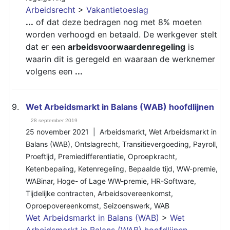
Arbeidsrecht
>
Vakantietoeslag
...
of dat deze bedragen nog met 8% moeten
worden verhoogd en betaald. De werkgever stelt
dat er een
arbeidsvoorwaardenregeling
is
waarin dit is geregeld en waaraan de werknemer
volgens een
...
9.
Wet Arbeidsmarkt in Balans (WAB) hoofdlijnen
28 september 2019
25 november 2021 |
Arbeidsmarkt
,
Wet Arbeidsmarkt in
Balans (WAB)
,
Ontslagrecht
,
Transitievergoeding
,
Payroll
,
Proeftijd
,
Premiedifferentiatie
,
Oproepkracht
,
Ketenbepaling
,
Ketenregeling
,
Bepaalde tijd
,
WW-premie
,
WABinar
,
Hoge- of Lage WW-premie
,
HR-Software
,
Tijdelijke contracten
,
Arbeidsovereenkomst
,
Oproepovereenkomst
,
Seizoenswerk
,
WAB
Wet Arbeidsmarkt in Balans (WAB)
>
Wet
Arbeidsmarkt in Balans (WAB) hoofdlijnen