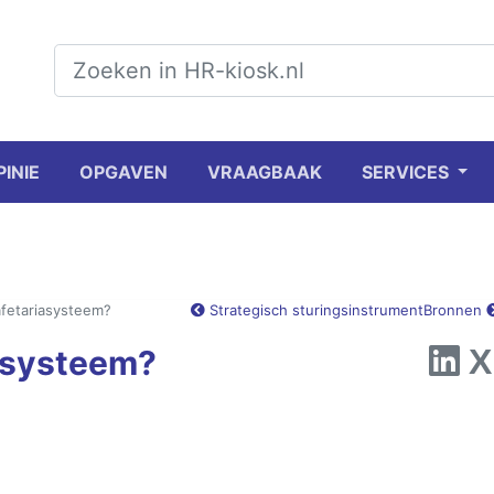
PINIE
OPGAVEN
VRAAGBAAK
SERVICES
afetariasysteem?
Strategisch sturingsinstrument
Bronnen
iasysteem?