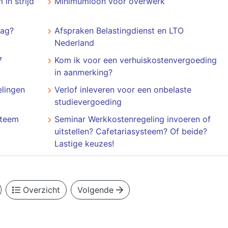
 in strijd
Minimumloon voor overwerk
lag?
Afspraken Belastingdienst en LTO
Nederland
7
Kom ik voor een verhuiskostenvergoeding
in aanmerking?
elingen
Verlof inleveren voor een onbelaste
studievergoeding
steem
Seminar Werkkostenregeling invoeren of
uitstellen? Cafetariasysteem? Of beide?
Lastige keuzes!
Overzicht
Volgende