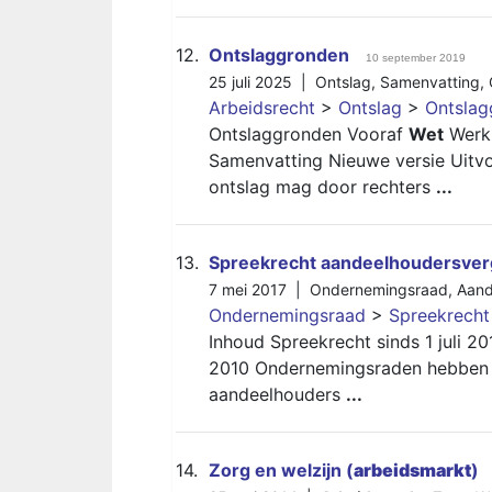
12.
Ontslaggronden
10 september 2019
25 juli 2025 |
Ontslag
,
Samenvatting
,
Arbeidsrecht
>
Ontslag
>
Ontslag
Ontslaggronden Vooraf
Wet
Werk
Samenvatting Nieuwe versie Uitv
ontslag mag door rechters
...
13.
Spreekrecht aandeelhoudersver
7 mei 2017 |
Ondernemingsraad
,
Aand
Ondernemingsraad
>
Spreekrecht
Inhoud Spreekrecht sinds 1 juli 201
2010 Ondernemingsraden hebben va
aandeelhouders
...
14.
Zorg en welzijn (
arbeidsmarkt
)