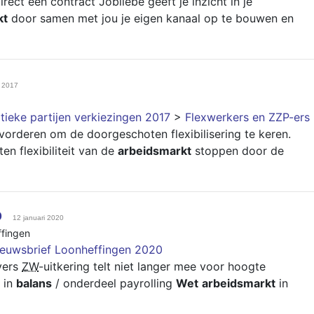
ect een contract Jobliebe geeft je inzicht in je
kt
door samen met jou je eigen kanaal op te bouwen en
i 2017
tieke partijen verkiezingen 2017
>
Flexwerkers en ZZP-ers
orderen om de doorgeschoten flexibilisering te keren.
n flexibiliteit van de
arbeidsmarkt
stoppen door de
0
12 januari 2020
ffingen
euwsbrief Loonheffingen 2020
vers
ZW
-uitkering telt niet langer mee voor hoogte
in
balans
/ onderdeel payrolling
Wet
arbeidsmarkt
in