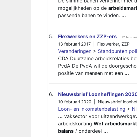
De slimme banen verkenner met dir
mogelijkheden op de
arbeidsmar
passende banen te vinden.
...
5.
Flexwerkers en ZZP-ers
12 februar
13 februari 2017 |
Flexwerker
,
ZZP
Veranderingen
>
Standpunten poli
CDA Duurzame arbeidsrelaties bev
PvdA De PvdA wil de doorgeschote
positie van mensen met een
...
6.
Nieuwsbrief Loonheffingen 202
10 februari 2020 |
Nieuwsbrief loonhe
Loon- en inkomstenbelasting
>
Ni
...
vaksector voor uitzendwerkge
arbeidskorting
Wet
arbeidsmarkt
balans
/ onderdeel
...