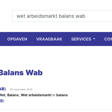
OPGAVEN
VRAAGBAAK
SERVICES
CO
Balans
Wab
AB
)
28 september 2019
Wet
,
Balans
,
Wet
arbeidsmarkt
in
balans
B
)