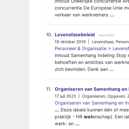
Inhoud Oneerlijke concurrentie Ar
concurrentie De Europese Unie mo
verkeer van werknemers
...
10.
Levensfasebeleid
9 juni 2013
19 oktober 2019 |
Levensfase
,
Person
Personeel & Organisatie
>
Levens
Inhoud Samenhang Indeling Stop 
behoeften en ambities van werkn
zich bevinden. Denk aan
...
11.
Organiseren van Samenhang en I
17 juli 2023 |
Organiseren
,
Opgaven
,
Organiseren van Samenhang en Int
...
Deze labels kunnen één of mee
praktijk - HR
wet
enschap). Een lab
werk- en
...