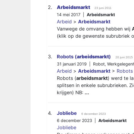
2.
Arbeidsmarkt
23 juni 2011
14 mei 2017 |
Arbeidsmarkt
Arbeid
>
Arbeidsmarkt
Vanwege de omvang hebben wij
(klik op de gewenste subrubriek o
3.
Robots (
arbeidsmarkt
)
20 juni 2015
31 januari 2019 |
Robot
,
Werkgelegen
Arbeid
>
Arbeidsmarkt
>
Robots 
Robots (
arbeidsmarkt
) werd te l
splitsen in enkele subrubrieken. 
krijgen) NB:
...
4.
Jobliebe
6 december 2023
6 december 2023 |
Arbeidsmarkt
Jobliebe