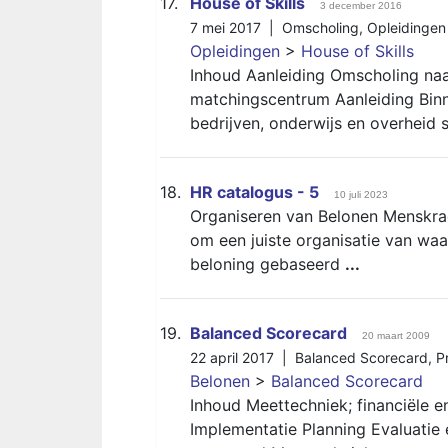
17.
House of Skills
3 december 2016
7 mei 2017 |
Omscholing
,
Opleidingen
Opleidingen
>
House of Skills
Inhoud Aanleiding Omscholing naar
matchingscentrum Aanleiding Bi
bedrijven, onderwijs en overheid
18.
HR catalogus - 5
10 juli 2023
Organiseren van Belonen Menskra
om een juiste organisatie van waa
beloning gebaseerd
...
19.
Balanced Scorecard
20 maart 2009
22 april 2017 |
Balanced Scorecard
,
P
Belonen
>
Balanced Scorecard
Inhoud Meettechniek; financiële e
Implementatie Planning Evaluatie