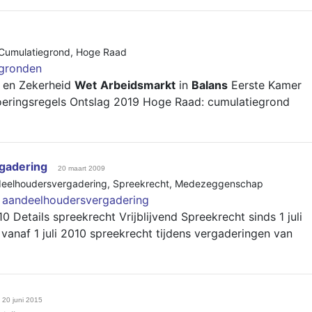
Cumulatiegrond
,
Hoge Raad
gronden
 en Zekerheid
Wet
Arbeidsmarkt
in
Balans
Eerste Kamer
oeringsregels Ontslag 2019 Hoge Raad: cumulatiegrond
gadering
20 maart 2009
eelhoudersvergadering
,
Spreekrecht
,
Medezeggenschap
 aandeelhoudersvergadering
0 Details spreekrecht Vrijblijvend Spreekrecht sinds 1 juli
naf 1 juli 2010 spreekrecht tijdens vergaderingen van
20 juni 2015