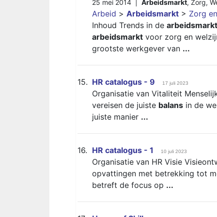
25 mei 2014 |
Arbeidsmarkt
,
Zorg
,
We
Arbeid
>
Arbeidsmarkt
>
Zorg en
Inhoud Trends in de
arbeidsmark
arbeidsmarkt
voor zorg en welzij
grootste werkgever van
...
15.
HR catalogus - 9
17 juli 2023
Organisatie van Vitaliteit Mensel
vereisen de juiste
balans
in de we
juiste manier
...
16.
HR catalogus - 1
10 juli 2023
Organisatie van HR Visie Visieont
opvattingen met betrekking tot me
betreft de focus op
...