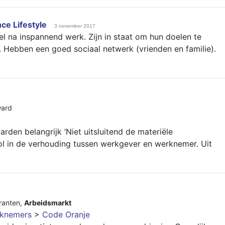
e Lifestyle
3 november 2017
l na inspannend werk. Zijn in staat om hun doelen te
 Hebben een goed sociaal netwerk (vrienden en familie).
ward
rden belangrijk ’Niet uitsluitend de materiële
l in de verhouding tussen werkgever en werknemer. Uit
ranten
,
Arbeidsmarkt
rknemers
>
Code Oranje