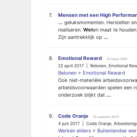
7.
Mensen met een High Performanc
...
geluksmomenten. Herstellen sne
realiseren.
Wet
en maat te houden.
Zijn aantrekklijk op
...
8.
Emotional Reward
20 maart 2009
22 april 2017 |
Belonen
,
Emotional Re
Belonen
>
Emotional Reward
Ook niet-materiële arbeidsvoorwaa
arbeidsvoorwaarden spelen een ro
onderzoek blijkt dat
...
9.
Code Oranje
20 augustus 2013
4 juni 2017 |
Code Oranje
,
Arbeidsmig
Werken elders
>
Buitenlandse we