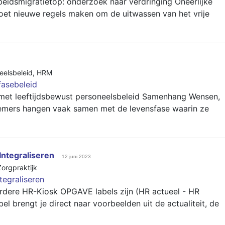
beidsmigratietop: onderzoek naar verdringing Oneerlijke
et nieuwe regels maken om de uitwassen van het vrije
eelsbeleid
,
HRM
fasebeleid
met leeftijdsbewust personeelsbeleid Samenhang Wensen,
emers hangen vaak samen met de levensfase waarin ze
ntegraliseren
12 juni 2023
Zorgpraktijk
egraliseren
rdere HR-Kiosk OPGAVE labels zijn (HR actueel - HR
el brengt je direct naar voorbeelden uit de actualiteit, de