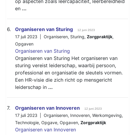
op aspecten zoals leercapaciteit, leerbereidheid
en
...
6.
Organiseren van Sturing
12 juni 2023
17 juli 2023 |
Organiseren
,
Sturing
,
Zorgpraktijk
,
Opgaven
Organiseren van Sturing
Organiseren van Sturing Het organiseren van
sturing vereist leiderschap, waarbij persoon,
professional en organisatie de sleutels vormen.
Een HR-visie die zich richt op mensgericht
leiderschap in
...
7.
Organiseren van Innoveren
12 juni 2023
17 juli 2023 |
Organiseren
,
Innoveren
,
Werkomgeving
,
Technologie
,
Opgave
,
Opgaven
,
Zorgpraktijk
Organiseren van Innoveren