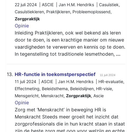
22 juli 2024 | ASCIE | Jan H.M. Hendriks |
Casuïstiek
,
Casuïstiekleren
,
Praktijkleren
,
Probleemoplossend
,
Zorgpraktijk
Opinie
Inleiding Praktijkleren, ook wel bekend als leren
door te doen, is een krachtige manier om nieuwe
vaardigheden te verwerven en kennis op te doen.
In tegenstelling tot traditionele lesmethoden,
...
13.
HR-functie in toekomstperspectief
11 juli 2024
11 juli 2024 | ASCIE | Jan H.M. Hendriks |
HR-evaluatie
,
Effectmeting
,
Beleidsthema
,
Beleidslijnen
,
HR-visie
,
Mensgericht
,
Menskracht
,
Zorgpraktijk
,
Ascie
Opinie
Zorg met ‘Menskracht’ in beweging HR is
Menskracht Steeds meer groeit het inzicht dat
zorgprofessionals die in hun kracht staan in staat
zijn de beste zorg met oog voor welzijn en echte