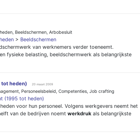
gheden
,
Beeldschermen
,
Arbobesluit
gheden
>
Beeldschermen
ldschermwerk van werknemers verder toeneemt.
en fysieke belasting, beeldschermwerk als belangrijkste
tot heden)
20 maart 2009
nagement
,
Personeelsbeleid
,
Competenties
,
Job crafting
 (1995 tot heden)
heden voor hun personeel. Volgens werkgevers neemt het
helft van de bedrijven noemt
werkdruk
als belangrijkste