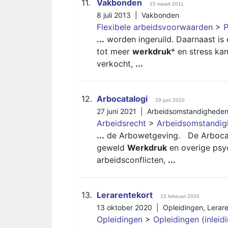
11.
Vakbonden
15 maart 2011
8 juli 2013 |
Vakbonden
Flexibele arbeidsvoorwaarden
>
P
...
worden ingeruild. Daarnaast is
tot meer
werkdruk
* en stress ka
verkocht,
...
12.
Arbocatalogi
29 juni 2010
27 juni 2021 |
Arbeidsomstandighede
Arbeidsrecht
>
Arbeidsomstandi
...
de Arbowetgeving. De Arbocata
geweld
Werkdruk
en overige psyc
arbeidsconflicten,
...
13.
Lerarentekort
15 februari 2020
13 oktober 2020 |
Opleidingen
,
Lerare
Opleidingen
>
Opleidingen (inleid