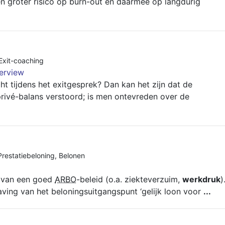
een groter risico op burn-out en daarmee op langdurig
Exit-coaching
terview
ht tijdens het exitgesprek? Dan kan het zijn dat de
rivé-balans verstoord; is men ontevreden over de
Prestatiebeloning
,
Belonen
s van een goed
ARBO
-beleid (o.a. ziekteverzuim,
werkdruk
)
ing van het beloningsuitgangspunt ‘gelijk loon voor
...