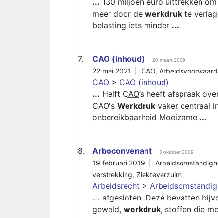
...
130 miljoen euro uittrekken om 
meer door de
werkdruk
te verla
belasting iets minder
...
7.
CAO (inhoud)
20 maart 2009
22 mei 2021 |
CAO
,
Arbeidsvoorwaard
CAO
>
CAO (inhoud)
...
Helft
CAO
’s heeft afspraak ov
CAO
's
Werkdruk
vaker centraal i
onbereikbaarheid Moeizame
...
8.
Arboconvenant
3 oktober 2009
19 februari 2019 |
Arbeidsomstandig
verstrekking
,
Ziekteverzuim
Arbeidsrecht
>
Arbeidsomstandi
...
afgesloten. Deze bevatten bijv
geweld,
werkdruk
, stoffen die mo