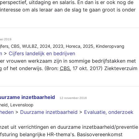
perspectief, uitdaging en salaris. En dan is er ook nog de
e interesse om als leraar aan de slag te gaan groot is onder
mei 2019
jfers
,
CBS
,
WULBZ
,
2024
,
2023
,
Horeca
,
2025
,
Kinderopvang
m
>
Cijfers landelijk en bedrijven
eer vrouwen werkzaam zijn in sommige bedrijfstakken met
g of het onderwijs. (Bron:
CBS
, 17 okt. 2017) Ziekteverzuim
duurzame inzetbaarheid
12 november 2016
heid
,
Levensloop
gheden
>
Duurzame inzetbaarheid
>
Evaluatie, onderzoek
t uit verrichtingen en duurzame inzetbaarheid/preventie
elfsturing belangrijke HR-thema's. Basisovereenkomst