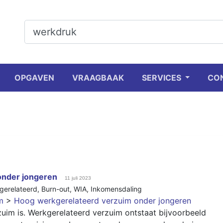
OPGAVEN
VRAAGBAAK
SERVICES
CO
onder jongeren
11 juli 2023
gerelateerd
,
Burn-out
,
WIA
,
Inkomensdaling
m
>
Hoog werkgerelateerd verzuim onder jongeren
uim is. Werkgerelateerd verzuim ontstaat bijvoorbeeld