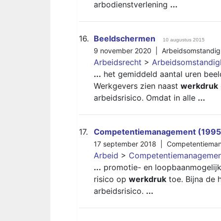
arbodienstverlening
...
16.
Beeldschermen
10 augustus 2015
9 november 2020 |
Arbeidsomstandi
Arbeidsrecht
>
Arbeidsomstandi
...
het gemiddeld aantal uren bee
Werkgevers zien naast
werkdruk
arbeidsrisico. Omdat in alle
...
17.
Competentiemanagement (1995 
17 september 2018 |
Competentiema
Arbeid
>
Competentiemanagement
...
promotie- en loopbaanmogelijk
risico op
werkdruk
toe. Bijna de 
arbeidsrisico.
...