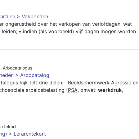
artijen
>
Vakbonden
 er ongerustheid over het verkopen van verlofdagen, wat
n leiden; • indien (als voorbeeld) vijf dagen mogen worden
n
,
Arbocatalogus
gheden
>
Arbocatalogi
logus Rijk telt drie delen: Beeldschermwerk Agressie en
hosociale arbeidsbelasting (
PSA
, omvat:
werkdruk
,
n tekort
ing)
>
Lerarentekort