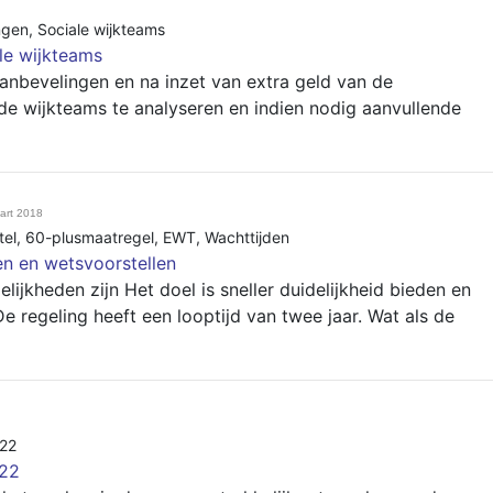
ngen
,
Sociale wijkteams
le wijkteams
aanbevelingen en na inzet van extra geld van de
e wijkteams te analyseren en indien nodig aanvullende
art 2018
tel
,
60-plusmaatregel
,
EWT
,
Wachttijden
n en wetsvoorstellen
ijkheden zijn Het doel is sneller duidelijkheid bieden en
e regeling heeft een looptijd van twee jaar. Wat als de
022
022