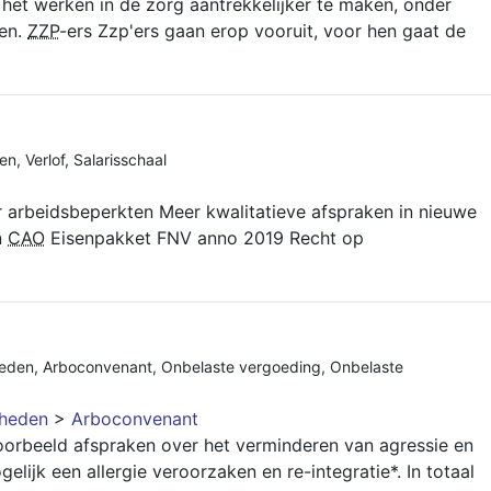
het werken in de zorg aantrekkelijker te maken, onder
gen.
ZZP
-ers Zzp'ers gaan erop vooruit, voor hen gaat de
en
,
Verlof
,
Salarisschaal
er arbeidsbeperkten Meer kwalitatieve afspraken in nieuwe
n
CAO
Eisenpakket FNV anno 2019 Recht op
heden
,
Arboconvenant
,
Onbelaste vergoeding
,
Onbelaste
gheden
>
Arboconvenant
oorbeeld afspraken over het verminderen van agressie en
gelijk een allergie veroorzaken en re-integratie*. In totaal