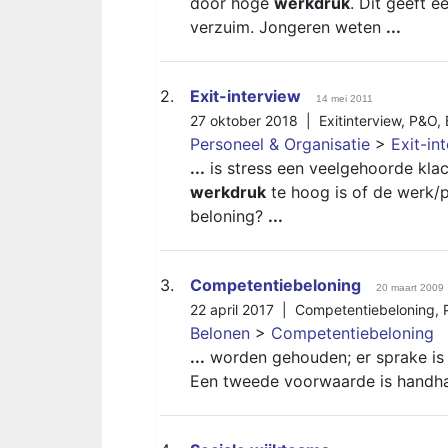
door hoge
werkdruk
. Dit geeft 
verzuim. Jongeren weten
...
2.
Exit-interview
14 mei 2011
27 oktober 2018 |
Exitinterview
,
P&O
,
Personeel & Organisatie
>
Exit-in
...
is stress een veelgehoorde klac
werkdruk
te hoog is of de werk/p
beloning?
...
3.
Competentiebeloning
20 maart 2009
22 april 2017 |
Competentiebeloning
,
Belonen
>
Competentiebeloning
...
worden gehouden; er sprake i
Een tweede voorwaarde is handhav