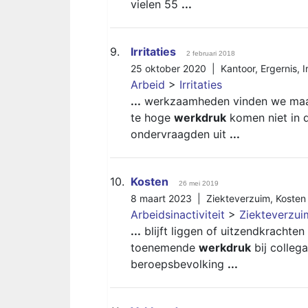
vielen 55
...
9.
Irritaties
2 februari 2018
25 oktober 2020 |
Kantoor
,
Ergernis
,
I
Arbeid
>
Irritaties
...
werkzaamheden vinden we maar n
te hoge
werkdruk
komen niet in d
ondervraagden uit
...
10.
Kosten
26 mei 2019
8 maart 2023 |
Ziekteverzuim
,
Kosten
Arbeidsinactiviteit
>
Ziekteverzui
...
blijft liggen of uitzendkracht
toenemende
werkdruk
bij collega
beroepsbevolking
...