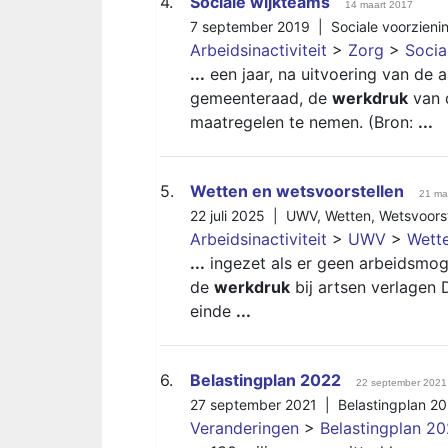
4.
Sociale wijkteams
14 maart 2017
7 september 2019 |
Sociale voorzieni
Arbeidsinactiviteit
>
Zorg
>
Socia
...
een jaar, na uitvoering van de 
gemeenteraad, de
werkdruk
van d
maatregelen te nemen. (Bron:
...
5.
Wetten en wetsvoorstellen
21 ma
22 juli 2025 |
UWV
,
Wetten
,
Wetsvoors
Arbeidsinactiviteit
>
UWV
>
Wette
...
ingezet als er geen arbeidsmogel
de
werkdruk
bij artsen verlagen D
einde
...
6.
Belastingplan 2022
22 september 2021
27 september 2021 |
Belastingplan 2
Veranderingen
>
Belastingplan 2