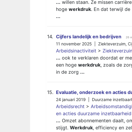
...
willen staan. Ze missen carrière
hoge
werkdruk
. En dat terwijl d
...
14.
Cijfers landelijk en bedrijven
26 
11 november 2025 |
Ziekteverzuim
,
Ci
Arbeidsinactiviteit
>
Ziekteverzui
...
ook te verklaren doordat er m
een hoge
werkdruk
, zoals de zor
in de zorg
...
15.
Evaluatie, onderzoek en acties 
24 januari 2019 |
Duurzame inzetbaar
Arbeidsrecht
>
Arbeidsomstandi
en acties duurzame inzetbaarheid
...
Omzet abonnementen daalt, omze
stijgt.
Werkdruk
, efficiency en z