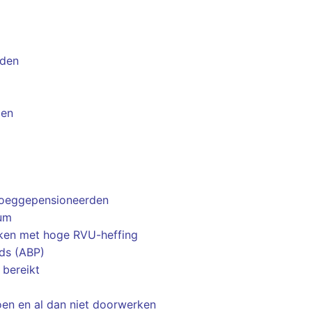
eden
den
vroeggepensioneerden
tum
 raken met hoge RVU-heffing
ds (ABP)
 bereikt
en en al dan niet doorwerken