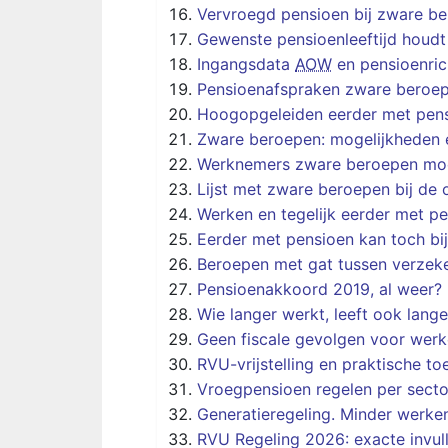
Vervroegd pensioen bij zware be
Gewenste pensioenleeftijd houdt g
Ingangsdata
AOW
en pensioenric
Pensioenafspraken zware beroe
Hoogopgeleiden eerder met pens
Zware beroepen: mogelijkheden 
Werknemers zware beroepen moet
Lijst met zware beroepen bij de 
Werken en tegelijk eerder met p
Eerder met pensioen kan toch bi
Beroepen met gat tussen verzeke
Pensioenakkoord 2019, al weer?
Wie langer werkt, leeft ook lange
Geen fiscale gevolgen voor wer
RVU-vrijstelling en praktische t
Vroegpensioen regelen per secto
Generatieregeling. Minder werke
RVU Regeling 2026: exacte invul