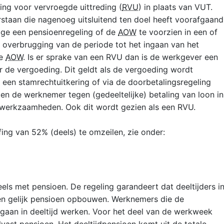
ing voor vervroegde uittreding (
RVU
) in plaats van VUT.
staan die nagenoeg uitsluitend ten doel heeft voorafgaand
olge een pensioenregeling of de
AOW
te voorzien in een of
r overbrugging van de periode tot het ingaan van het
de
AOW
. Is er sprake van een RVU dan is de werkgever een
r de vergoeding. Dit geldt als de vergoeding wordt
a een stamrechtuitkering of via de doorbetalingsregeling
 en de werknemer tegen (gedeeltelijke) betaling van loon in
an werkzaamheden. Ook dit wordt gezien als een RVU.
fing van 52% (deels) te omzeilen, zie onder:
els met pensioen. De regeling garandeert dat deeltijders i
en gelijk pensioen opbouwen. Werknemers die de
 gaan in deeltijd werken. Voor het deel van de werkweek