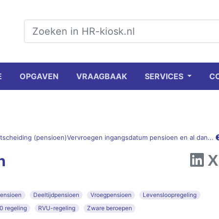
E
OPGAVEN
VRAAGBAAK
SERVICES
C
tscheiding (pensioen)
Vervroegen ingangsdatum pensioen en al dan...
n
pensioen
Deeltijdpensioen
Vroegpensioen
Levensloopregeling
 regeling
RVU-regeling
Zware beroepen