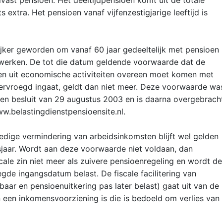
lvast pensioen. Het deeltijdpensioen komt uit de totale
 extra. Het pensioen vanaf vijfenzestigjarige leeftijd is
ijker geworden om vanaf 60 jaar gedeeltelijk met pensioen
orwerken. De tot die datum geldende voorwaarde dat de
en uit economische activiteiten overeen moet komen met
ervroegd ingaat, geldt dan niet meer. Deze voorwaarde wa
en besluit van 29 augustus 2003 en is daarna overgebrach
.belastingdienstpensioensite.nl.
edige vermindering van arbeidsinkomsten blijft wel gelden
sjaar. Wordt aan deze voorwaarde niet voldaan, dan
scale zin niet meer als zuivere pensioenregeling en wordt de
de ingangsdatum belast. De fiscale facilitering van
aar en pensioenuitkering pas later belast) gaat uit van de
en inkomensvoorziening is die is bedoeld om verlies van