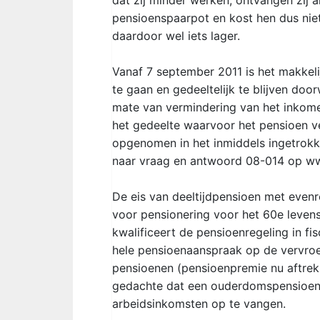
dat zij minder werken, ontvangen zij a
pensioenspaarpot en kost hen dus niets
daardoor wel iets lager.
Vanaf 7 september 2011 is het makkel
te gaan en gedeeltelijk te blijven do
mate van vermindering van het inkom
het gedeelte waarvoor het pensioen v
opgenomen in het inmiddels ingetrokk
naar vraag en antwoord 08-014 op www
De eis van deeltijdpensioen met evenr
voor pensionering voor het 60e leven
kwalificeert de pensioenregeling in fi
hele pensioenaanspraak op de vervroeg
pensioenen (pensioenpremie nu aftrekb
gedachte dat een ouderdomspensioen e
arbeidsinkomsten op te vangen.