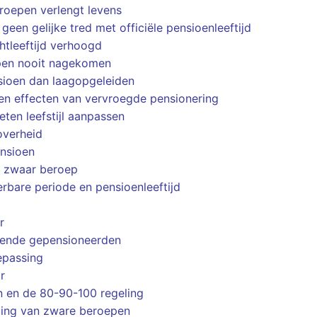
roepen verlengt levens
een gelijke tred met officiële pensioenleeftijd
htleeftijd verhoogd
pen nooit nagekomen
ioen dan laagopgeleiden
en effecten van vervroegde pensionering
en leefstijl aanpassen
overheid
ensioen
j zwaar beroep
rbare periode en pensioenleeftijd
r
kende gepensioneerden
oepassing
r
n en de 80-90-100 regeling
ling van zware beroepen