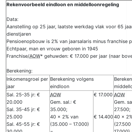
Rekenvoorbeeld eindloon en middelloonregeling
Data:
Aanstelling op 25 jaar, laatste werkdag vlak voor 65 jaar
dienstjaren
Pensioenopbouw is 2% van jaarsalaris minus franchise p
Echtpaar, man en vrouw geboren in 1945
Franchise/
AOW
* gehuwden: € 17.000 per jaar (naar bov
Berekening:
Inkomensgroei per
Berekening volgens
Bereken
jaar
eindloon
middell
Sal. 25-35 jr: €
AOW
€ 17.000
AOW
20.000
Gem. sal.: €
Gem. sal
Sal. 35-45 jr: €
35.000;
27.500;
25.000
40 x 2% van
€ 14.400
40 x 2
Sal. 45-55 jr: €
(35.000 – 17.000)
(27.500
30.000
=
17.000)