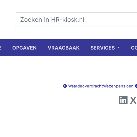
E
OPGAVEN
VRAAGBAAK
SERVICES
C
Waardeoverdracht
Wezenpensioen