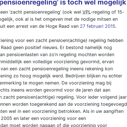
pensioenregeling’ is toch wel mogelijk
een ‘zacht pensioenregeling’ (ook wel
VPL
-regeling of 15-
gelijk, ook al is het omgeven met de nodige mitsen en
 uit een arrest van de Hoge Raad van
27 februari 2015
.
ziening voor een zacht pensioen(achtige) regeling hebben
 Raad geen positief nieuws. Er bestond namelijk nog
aan pensioenlasten van zo’n regeling mochten worden
nmiddellijk een volledige voorziening gevormd, ervan
 van een zacht pensioenregeling ineens rekening kon
ing zo hoog mogelijk werd. Bedrijven blijken nu echter
n aanmerking te mogen nemen. De voorziening mag bij
echts ineens worden gevormd voor de jaren dat aan
 zacht pensioen(achtige) regeling. Voor ieder volgend jaar
kunnen worden toegerekend aan de voorziening toegevoegd
sten wel in een voorziening betrokken. Als in uw aangiften
 2005 en later een voorziening voor een
 dan moet worden nagaan of die voorziening voor