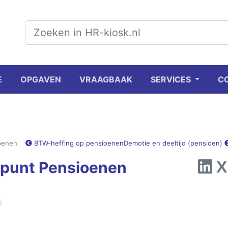
E
OPGAVEN
VRAAGBAAK
SERVICES
C
oenen
BTW-heffing op pensioenen
Demotie en deeltijd (pensioen)
kpunt Pensioenen