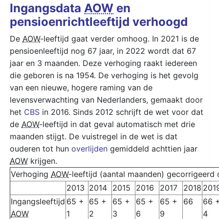
Ingangsdata
AOW
en
pensioenrichtleeftijd verhoogd
De
AOW
-leeftijd gaat verder omhoog. In 2021 is de
pensioenleeftijd nog 67 jaar, in 2022 wordt dat 67
jaar en 3 maanden. Deze verhoging raakt iedereen
die geboren is na 1954. De verhoging is het gevolg
van een nieuwe, hogere raming van de
levensverwachting van Nederlanders, gemaakt door
het
CBS
in 2016. Sinds 2012 schrijft de wet voor dat
de
AOW
-leeftijd in dat geval automatisch met drie
maanden stijgt. De vuistregel in de wet is dat
ouderen tot hun
overlijden
gemiddeld achttien jaar
AOW
krijgen.
Verhoging
AOW
-leeftijd (aantal maanden) gecorrigeerd
2013
2014
2015
2016
2017
2018
201
Ingangsleeftijd
65 +
65 +
65 +
65 +
65 +
66
66 
AOW
1
2
3
6
9
4