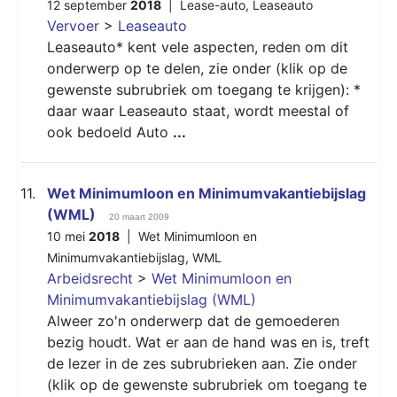
12 september
2018
|
Lease-auto
,
Leaseauto
Vervoer
>
Leaseauto
Leaseauto* kent vele aspecten, reden om dit
onderwerp op te delen, zie onder (klik op de
gewenste subrubriek om toegang te krijgen): *
daar waar Leaseauto staat, wordt meestal of
ook bedoeld Auto
...
11.
Wet Minimumloon en Minimumvakantiebijslag
(WML)
20 maart 2009
10 mei
2018
|
Wet Minimumloon en
Minimumvakantiebijslag
,
WML
Arbeidsrecht
>
Wet Minimumloon en
Minimumvakantiebijslag (WML)
Alweer zo'n onderwerp dat de gemoederen
bezig houdt. Wat er aan de hand was en is, treft
de lezer in de zes subrubrieken aan. Zie onder
(klik op de gewenste subrubriek om toegang te