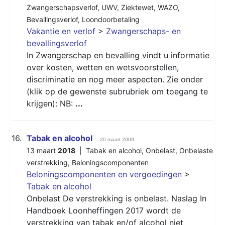
Zwangerschapsverlof
,
UWV
,
Ziektewet
,
WAZO
,
Bevallingsverlof
,
Loondoorbetaling
Vakantie en verlof
>
Zwangerschaps- en
bevallingsverlof
In Zwangerschap en bevalling vindt u informatie
over kosten, wetten en wetsvoorstellen,
discriminatie en nog meer aspecten. Zie onder
(klik op de gewenste subrubriek om toegang te
krijgen): NB:
...
16.
Tabak en alcohol
20 maart 2009
13 maart
2018
|
Tabak en alcohol
,
Onbelast
,
Onbelaste
verstrekking
,
Beloningscomponenten
Beloningscomponenten en vergoedingen
>
Tabak en alcohol
Onbelast De verstrekking is onbelast. Naslag In
Handboek Loonheffingen 2017 wordt de
verstrekking van tabak en/of alcohol niet