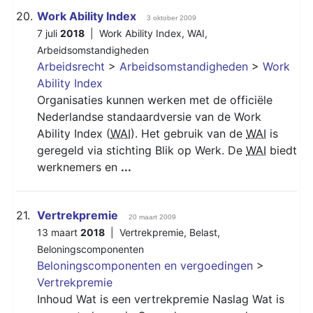
20.
Work Ability Index
3 oktober 2009
7 juli
2018
|
Work Ability Index
,
WAI
,
Arbeidsomstandigheden
Arbeidsrecht
>
Arbeidsomstandigheden
>
Work
Ability Index
Organisaties kunnen werken met de officiële
Nederlandse standaardversie van de Work
Ability Index (
WAI
). Het gebruik van de
WAI
is
geregeld via stichting Blik op Werk. De
WAI
biedt
werknemers en
...
21.
Vertrekpremie
20 maart 2009
13 maart
2018
|
Vertrekpremie
,
Belast
,
Beloningscomponenten
Beloningscomponenten en vergoedingen
>
Vertrekpremie
Inhoud Wat is een vertrekpremie Naslag Wat is