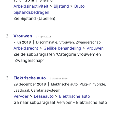
15 juni
2018
|
Bijstand
Arbeidsinactiviteit
>
Bijstand
>
Bruto
bijstandsbedragen
Zie Bijstand (tabellen).
2.
Vrouwen
27 april
2018
7 juli
2018
|
Discriminatie
,
Vrouwen
,
Zwangerschap
Arbeidsrecht
>
Gelijke behandeling
>
Vrouwen
Zie de subparagrafen 'Categorie vrouwen' en
'Zwangerschap'
3.
Elektrische auto
9 oktober 2014
29 december
2018
|
Elektrische auto
,
Plug-in hybride
,
Laadpaal
,
Cafetariasysteem
Vervoer
>
Leaseauto
>
Elektrische auto
Ga naar subparagraaf Vervoer - Elektrische auto