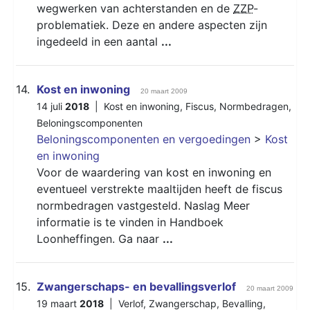
wegwerken van achterstanden en de
ZZP
-
problematiek. Deze en andere aspecten zijn
ingedeeld in een aantal
...
14.
Kost en inwoning
20 maart 2009
14 juli
2018
|
Kost en inwoning
,
Fiscus
,
Normbedragen
,
Beloningscomponenten
Beloningscomponenten en vergoedingen
>
Kost
en inwoning
Voor de waardering van kost en inwoning en
eventueel verstrekte maaltijden heeft de fiscus
normbedragen vastgesteld. Naslag Meer
informatie is te vinden in Handboek
Loonheffingen. Ga naar
...
15.
Zwangerschaps- en bevallingsverlof
20 maart 2009
19 maart
2018
|
Verlof
,
Zwangerschap
,
Bevalling
,