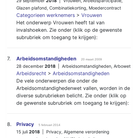
29 september
2018
|
Vrouwen
,
Arbeidsparticipatie
,
Glazen plafond
,
Combinatiekorting
,
Moedercontract
Categorieen werknemers
>
Vrouwen
Het onderwerp Vrouwen heeft tal van
invalshoeken. Zie onder (klik op de gewenste
subrubriek om toegang te krijgen):
7.
Arbeidsomstandigheden
20 maart 2009
28 december
2018
|
Arbeidsomstandigheden
,
Arbowet
Arbeidsrecht
>
Arbeidsomstandigheden
De vele onderwerpen die onder de
Arbeidsomstandighedenwet vallen, worden in de
diverse subrubrieken belicht. Zie onder (klik op
de gewenste subrubriek om toegang te krijgen):
8.
Privacy
5 februari 2014
15 juli
2018
|
Privacy
,
Algemene verordening