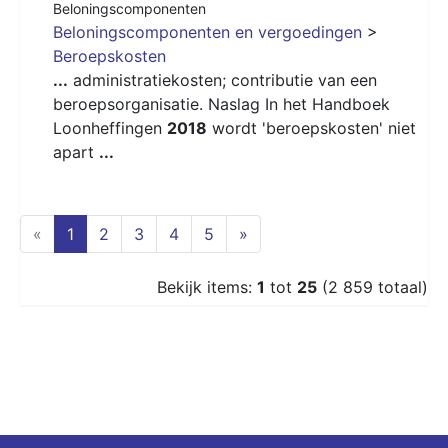
Beloningscomponenten
Beloningscomponenten en vergoedingen
>
Beroepskosten
...
administratiekosten; contributie van een
beroepsorganisatie. Naslag In het Handboek
Loonheffingen
2018
wordt 'beroepskosten' niet
apart
...
(current)
«
1
2
3
4
5
»
Bekijk items:
1
tot
25
(2 859 totaal)