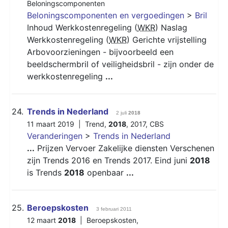
Beloningscomponenten
Beloningscomponenten en vergoedingen
>
Bril
Inhoud Werkkostenregeling (
WKR
) Naslag
Werkkostenregeling (
WKR
) Gerichte vrijstelling
Arbovoorzieningen - bijvoorbeeld een
beeldschermbril of veiligheidsbril - zijn onder de
werkkostenregeling
...
24.
Trends in Nederland
2 juli
2018
11 maart 2019 |
Trend
,
2018
,
2017
,
CBS
Veranderingen
>
Trends in Nederland
...
Prijzen Vervoer Zakelijke diensten Verschenen
zijn Trends 2016 en Trends 2017. Eind juni
2018
is Trends
2018
openbaar
...
25.
Beroepskosten
3 februari 2011
12 maart
2018
|
Beroepskosten
,