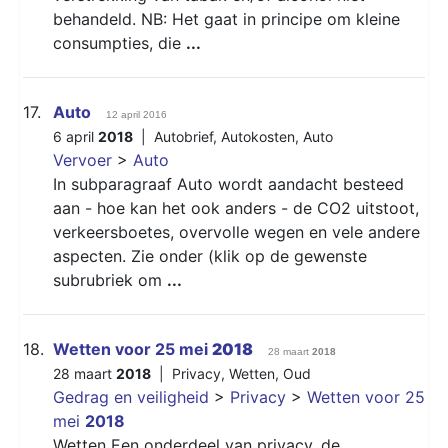
behandeld. NB: Het gaat in principe om kleine
consumpties, die
...
17.
Auto
12 april 2016
6 april
2018
|
Autobrief
,
Autokosten
,
Auto
Vervoer
>
Auto
In subparagraaf Auto wordt aandacht besteed
aan - hoe kan het ook anders - de CO2 uitstoot,
verkeersboetes, overvolle wegen en vele andere
aspecten. Zie onder (klik op de gewenste
subrubriek om
...
18.
Wetten voor 25 mei
2018
28 maart
2018
28 maart
2018
|
Privacy
,
Wetten
,
Oud
Gedrag en veiligheid
>
Privacy
>
Wetten voor 25
mei
2018
Wetten Een onderdeel van privacy, de