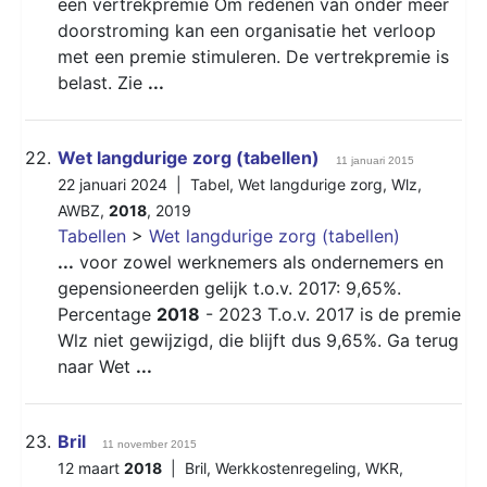
een vertrekpremie Om redenen van onder meer
doorstroming kan een organisatie het verloop
met een premie stimuleren. De vertrekpremie is
belast. Zie
...
22.
Wet langdurige zorg (tabellen)
11 januari 2015
22 januari 2024 |
Tabel
,
Wet langdurige zorg
,
Wlz
,
AWBZ
,
2018
,
2019
Tabellen
>
Wet langdurige zorg (tabellen)
...
voor zowel werknemers als ondernemers en
gepensioneerden gelijk t.o.v. 2017: 9,65%.
Percentage
2018
- 2023 T.o.v. 2017 is de premie
Wlz niet gewijzigd, die blijft dus 9,65%. Ga terug
naar Wet
...
23.
Bril
11 november 2015
12 maart
2018
|
Bril
,
Werkkostenregeling
,
WKR
,