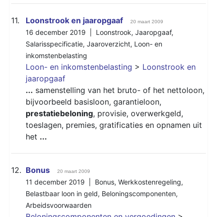
11.
Loonstrook en jaaropgaaf
20 maart 2009
16 december 2019 |
Loonstrook
,
Jaaropgaaf
,
Salarisspecificatie
,
Jaaroverzicht
,
Loon- en
inkomstenbelasting
Loon- en inkomstenbelasting
>
Loonstrook en
jaaropgaaf
...
samenstelling van het bruto- of het nettoloon,
bijvoorbeeld basisloon, garantieloon,
prestatiebeloning
, provisie, overwerkgeld,
toeslagen, premies, gratificaties en opnamen uit
het
...
12.
Bonus
20 maart 2009
11 december 2019 |
Bonus
,
Werkkostenregeling
,
Belastbaar loon in geld
,
Beloningscomponenten
,
Arbeidsvoorwaarden
Beloningscomponenten en vergoedingen
>