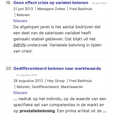
19.
Geen effect crisis op variabel belonen
19 juni 2013
21 juni 2013 | Managers Online | Fred Barkhuis
|
Belonen
Nieuws
De afgelopen jaren is het aantal bedrijven dat
een deel van de salarissen variabel heeft
gemaakt stabiel gebleven. Dat blijkt uit het
AWVN
-onderzoek ‘Variabele beloning in tijden
van crisis’.
20.
Gedifferentieerd belonen naar marktwaarde
15 augustus 2012
29 augustus 2012 | Hay Group | Fred Barkhuis
|
Belonen
,
Gedifferentieerd
,
Marktwaarde
Nieuws
...
nadruk op het individu, op de waarde van een
specifieke set van competenties in de markt en
op
prestatiebeloning
. Een prima artikel uit de
...