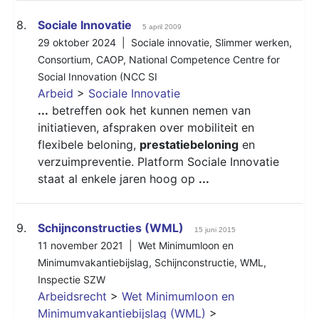
8.
Sociale Innovatie
5 april 2009
29 oktober 2024 |
Sociale innovatie
,
Slimmer werken
,
Consortium
,
CAOP
,
National Competence Centre for
Social Innovation (NCC SI
Arbeid
>
Sociale Innovatie
...
betreffen ook het kunnen nemen van
initiatieven, afspraken over mobiliteit en
flexibele beloning,
prestatiebeloning
en
verzuimpreventie. Platform Sociale Innovatie
staat al enkele jaren hoog op
...
9.
Schijnconstructies (WML)
15 juni 2015
11 november 2021 |
Wet Minimumloon en
Minimumvakantiebijslag
,
Schijnconstructie
,
WML
,
Inspectie SZW
Arbeidsrecht
>
Wet Minimumloon en
Minimumvakantiebijslag (WML)
>