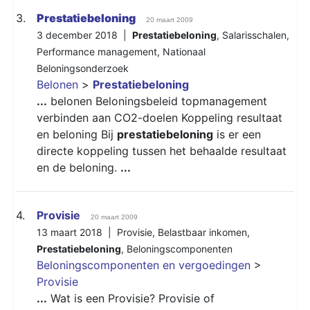
3.
Prestatiebeloning
20 maart 2009
3 december 2018 |
Prestatiebeloning
,
Salarisschalen
,
Performance management
,
Nationaal
Beloningsonderzoek
Belonen
>
Prestatiebeloning
...
belonen Beloningsbeleid topmanagement
verbinden aan CO2-doelen Koppeling resultaat
en beloning Bij
prestatiebeloning
is er een
directe koppeling tussen het behaalde resultaat
en de beloning.
...
4.
Provisie
20 maart 2009
13 maart 2018 |
Provisie
,
Belastbaar inkomen
,
Prestatiebeloning
,
Beloningscomponenten
Beloningscomponenten en vergoedingen
>
Provisie
...
Wat is een Provisie? Provisie of