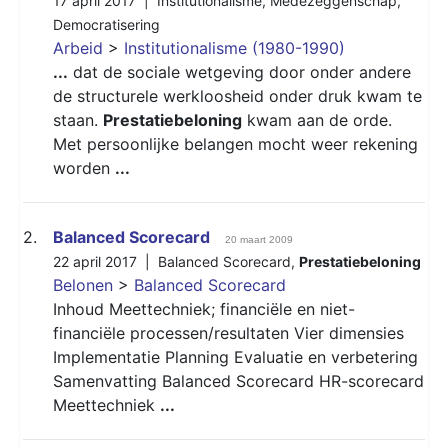
17 april 2017 |
Institutionalisme
,
Medezeggenschap
,
Democratisering
Arbeid
>
Institutionalisme (1980-1990)
...
dat de sociale wetgeving door onder andere
de structurele werkloosheid onder druk kwam te
staan.
Prestatiebeloning
kwam aan de orde.
Met persoonlijke belangen mocht weer rekening
worden
...
2.
Balanced Scorecard
20 maart 2009
22 april 2017 |
Balanced Scorecard
,
Prestatiebeloning
Belonen
>
Balanced Scorecard
Inhoud Meettechniek; financiële en niet-
financiële processen/resultaten Vier dimensies
Implementatie Planning Evaluatie en verbetering
Samenvatting Balanced Scorecard HR-scorecard
Meettechniek
...