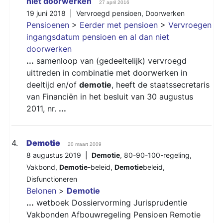
niet doorwerken
27 april 2016
19 juni 2018 |
Vervroegd pensioen
,
Doorwerken
Pensioenen
>
Eerder met pensioen
>
Vervroegen
ingangsdatum pensioen en al dan niet
doorwerken
...
samenloop van (gedeeltelijk) vervroegd
uittreden in combinatie met doorwerken in
deeltijd en/of
demotie
, heeft de staatssecretaris
van Financiën in het besluit van 30 augustus
2011, nr.
...
4.
Demotie
20 maart 2009
8 augustus 2019 |
Demotie
,
80-90-100-regeling
,
Vakbond
,
Demotie
-beleid
,
Demotie
beleid
,
Disfunctioneren
Belonen
>
Demotie
...
wetboek Dossiervorming Jurisprudentie
Vakbonden Afbouwregeling Pensioen Remotie