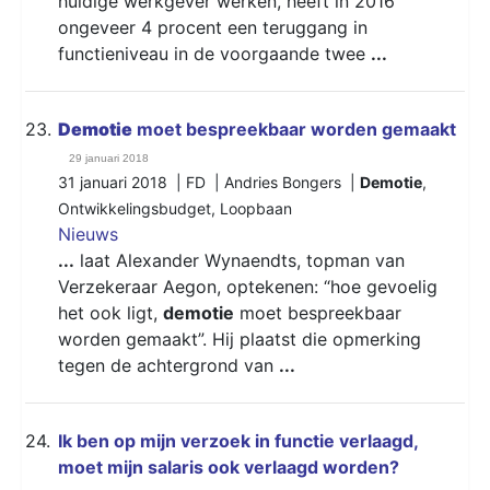
huidige werkgever werken, heeft in 2016
ongeveer 4 procent een teruggang in
functieniveau in de voorgaande twee
...
23.
Demotie
moet bespreekbaar worden gemaakt
29 januari 2018
31 januari 2018 | FD | Andries Bongers |
Demotie
,
Ontwikkelingsbudget
,
Loopbaan
Nieuws
...
laat Alexander Wynaendts, topman van
Verzekeraar Aegon, optekenen: “hoe gevoelig
het ook ligt,
demotie
moet bespreekbaar
worden gemaakt”. Hij plaatst die opmerking
tegen de achtergrond van
...
24.
Ik ben op mijn verzoek in functie verlaagd,
moet mijn salaris ook verlaagd worden?