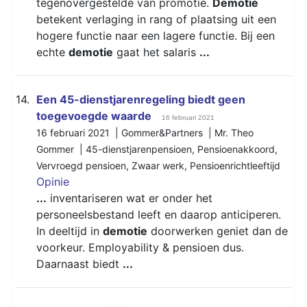
tegenovergestelde van promotie.
Demotie
betekent verlaging in rang of plaatsing uit een
hogere functie naar een lagere functie. Bij een
echte
demotie
gaat het salaris
...
14.
Een 45-dienstjarenregeling biedt geen
toegevoegde waarde
16 februari 2021
16 februari 2021 | Gommer&Partners | Mr. Theo
Gommer |
45-dienstjarenpensioen
,
Pensioenakkoord
,
Vervroegd pensioen
,
Zwaar werk
,
Pensioenrichtleeftijd
Opinie
...
inventariseren wat er onder het
personeelsbestand leeft en daarop anticiperen.
In deeltijd in
demotie
doorwerken geniet dan de
voorkeur. Employability & pensioen dus.
Daarnaast biedt
...