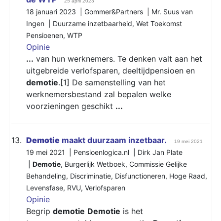
25 april 2023
18 januari 2023 | Gommer&Partners | Mr. Suus van
Ingen |
Duurzame inzetbaarheid
,
Wet Toekomst
Pensioenen
,
WTP
Opinie
...
van hun werknemers. Te denken valt aan het
uitgebreide verlofsparen, deeltijdpensioen en
demotie
.[1] De samenstelling van het
werknemersbestand zal bepalen welke
voorzieningen geschikt
...
13.
Demotie
maakt duurzaam inzetbaar.
19 mei 2021
19 mei 2021 | Pensioenlogica.nl | Dirk Jan Plate
|
Demotie
,
Burgerlijk Wetboek
,
Commissie Gelijke
Behandeling
,
Discriminatie
,
Disfunctioneren
,
Hoge Raad
,
Levensfase
,
RVU
,
Verlofsparen
Opinie
Begrip
demotie
Demotie
is het