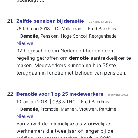
21.
Zelfde pensioen bij
demotie
22 februari 2018
26 februari 2018 | De Volkskrant | Fred Barkhuis
|
Demotie
,
Pensioen
,
Hoge School
,
Reorganisatie
Nieuws
37 hogescholen in Nederland hebben een
regeling getroffen om
demotie
aantrekkelijker te
maken. Medewerkers kunnen na hun 55ste
teruggaan in functie met behoud van pensioen.
22.
Demotie
voor 1 op 25 medewerkers
8 januari 2018
10 januari 2018 |
CBS
& TNO | Fred Barkhuis
|
Demotie
,
Promotie
,
Mannen
,
Vrouwen
,
Parttime
Nieuws
Van zowel de mannelijke als vrouwelijke
werknemers die twee jaar of langer bij de