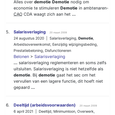
Alles over
demotie
Demotie
nodig om
economie te stimuleren
Demotie
in ambtenaren-
CAO
CDA waagt zich aan het
...
5.
Salarisverlaging
20 maart 2009
24 augustus 2020 |
Salarisverlaging
,
Demotie
,
Arbeidsovereenkomst
,
Eenzijdig wijzigingsbeding
,
Prestatiebeloning
,
Disfunctioneren
Belonen
>
Salarisverlaging
...
salarisverlaging reglementeren en soms zelfs
uitsluiten. Salarisverlaging is niet hetzelfde als
demotie
. Bij
demotie
gaat het sec om het
vervullen van een lagere functie, dit hoeft niet
gepaard
...
6.
Deeltijd (arbeidsvoorwaarden)
20 maart 2009
6 april 2021 |
Deeltijd
,
Minimumloon
,
Overwerk
,