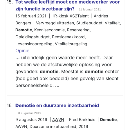
15.
Tot welke leeftijd moet een medewerker voor
zijn functie inzetbaar zijn?
11 februari 2021
15 februari 2021 | HR-kiosk XS2Talent | Andries
Bongers |
Vervroegd uittreden
,
Studiebudget
,
Vitaliteit
,
Demotie
,
Kenniseconomie
,
Reservering
,
Opleidingsbudget
,
Pensioenakkoord
,
Levensloopregeling
,
Vitaliteitsregeling
Opinie
...
uiteindelijk geen waarde meer heeft. Daar
hebben we de afschuwelijke oplossing voor
gevonden:
demotie
. Meestal is
demotie
echter
(hoe goed ook bedoeld) een gevolg van slecht
personeelsbeleid.
...
16.
Demotie
en duurzame inzetbaarheid
8 augustus 2019
9 augustus 2019 |
AWVN
| Fred Barkhuis |
Demotie
,
AWVN
,
Duurzame inzetbaarheid
,
2019