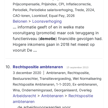
Prijscompensatie
,
Prijsindex
,
CPI
,
Inflatiecorrectie
,
Periodiek
,
Periodieke salarisverhoging
,
Trede
,
2024
,
CAO-lonen
,
Loonkloof
,
Equal Pay
,
2026
Belonen
>
Loonsverhoging
...
informatie geeft of en in welke mate
vooruitgang (promotie) maar ook teruggang in
functieniveau (
demotie
) financiële gevolgen had.
Hogere inkomens gaan in 2018 het meest op
vooruit De
...
10.
Rechtspositie ambtenaren
15 september 2013
3 december 2020 |
Ambtenaren
,
Rechtspositie
,
Bestuursrechter
,
Transitievergoeding
,
Wet Normalisering
Rechtspositie Ambtenaren
,
1-1-2020
,
Ex-ambtenaren
,
Wna
,
Ondernemingsraad
,
Georganiseerd
,
Overleg
Arbeidsrecht
>
Ambtenaren
>
Rechtspositie
ambtenaren
...
de arbeidsvoorwaarden voor