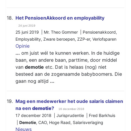
18.
Het PensioenAkkoord en employability
24 juni 2019
25 juni 2019 | Mr. Theo Gommer |
Pensioenakkoord
,
Employability
,
Zware beroepen
,
ZZP-er
,
Verlofsparen
Opinie
...
om juist wél te kunnen werken. In de huidige
baan, een andere baan, parttime, door middel
van
demotie
etc. Dat is helaas (nog) niet
besteed aan de zogenaamde babyboomers. Die
gaan nog altijd
...
19.
Mag een medewerker het oude salaris claimen
na een
demotie
?
16 december 2018
17 december 2018 | Jurisprudentie | Fred Barkhuis
|
Demotie
,
CAO
,
Hoge Raad
,
Salarisverlaging
Nieuws