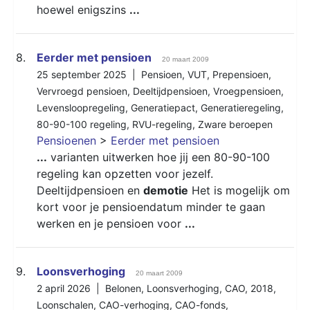
hoewel enigszins
...
8.
Eerder met pensioen
20 maart 2009
25 september 2025 |
Pensioen
,
VUT
,
Prepensioen
,
Vervroegd pensioen
,
Deeltijdpensioen
,
Vroegpensioen
,
Levensloopregeling
,
Generatiepact
,
Generatieregeling
,
80-90-100 regeling
,
RVU-regeling
,
Zware beroepen
Pensioenen
>
Eerder met pensioen
...
varianten uitwerken hoe jij een 80-90-100
regeling kan opzetten voor jezelf.
Deeltijdpensioen en
demotie
Het is mogelijk om
kort voor je pensioendatum minder te gaan
werken en je pensioen voor
...
9.
Loonsverhoging
20 maart 2009
2 april 2026 |
Belonen
,
Loonsverhoging
,
CAO
,
2018
,
Loonschalen
,
CAO-verhoging
,
CAO-fonds
,