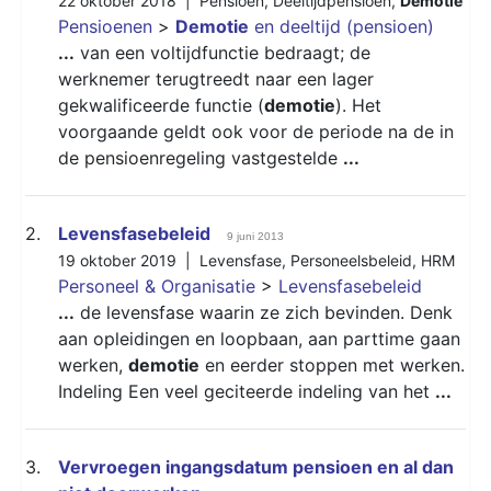
22 oktober 2018 |
Pensioen
,
Deeltijdpensioen
,
Demotie
Pensioenen
>
Demotie
en deeltijd (pensioen)
...
van een voltijdfunctie bedraagt; de
werknemer terugtreedt naar een lager
gekwalificeerde functie (
demotie
). Het
voorgaande geldt ook voor de periode na de in
de pensioenregeling vastgestelde
...
2.
Levensfasebeleid
9 juni 2013
19 oktober 2019 |
Levensfase
,
Personeelsbeleid
,
HRM
Personeel & Organisatie
>
Levensfasebeleid
...
de levensfase waarin ze zich bevinden. Denk
aan opleidingen en loopbaan, aan parttime gaan
werken,
demotie
en eerder stoppen met werken.
Indeling Een veel geciteerde indeling van het
...
3.
Vervroegen ingangsdatum pensioen en al dan