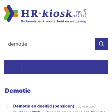
Demotie
1.
Demotie
en deeltijd (pensioen)
20 maart 2009