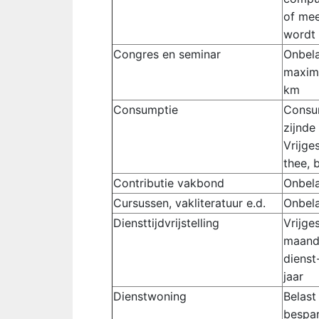
of mee
wordt 
Congres en seminar
Onbela
maxima
km
Consumptie
Consum
zijnde 
Vrijges
thee, 
Contributie vakbond
Onbel
Cursussen, vakliteratuur e.d.
Onbel
Diensttijdvrijstelling
Vrijge
maandl
dienst
jaar
Dienstwoning
Belast
bespar