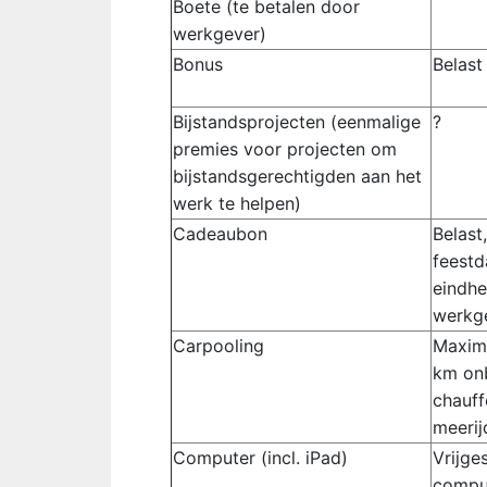
Boete (te betalen door
werkgever)
Bonus
Belast
Bijstandsprojecten (eenmalige
?
premies voor projecten om
bijstandsgerechtigden aan het
werk te helpen)
Cadeaubon
Belast,
feestd
eindhe
werkg
Carpooling
Maxima
km onb
chauff
meerij
Computer (incl. iPad)
Vrijge
compu