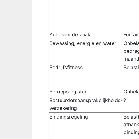
Auto van de zaak
Forfait
Bewassing, energie en water
Onbela
bedra
maan
Bedrijfsfitness
Belasti
Beroepsregister
Onbel
Bestuurdersaansprakelijkheids-
?
verzekering
Bindingsregeling
Belast
afhank
bindin