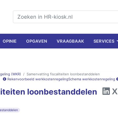
OPINIE
OPGAVEN
VRAAGBAAK
SERVICES
geling (WKR)
Samenvatting fiscaliteiten loonbestanddelen
Rekenvoorbeeld werkkostenregeling
Schema werkkostenregeling
liteiten loonbestanddelen
estanddelen