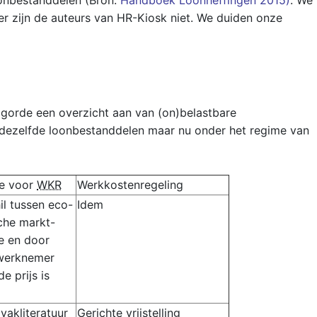
onbestanddelen (Bron:
Handboek Loonheffingen 2015)
. We
 zijn de auteurs van HR-Kiosk niet. We duiden onze
olgorde een overzicht aan van (on)belastbare
 dezelfde loonbestanddelen maar nu onder het regime van
ie voor
WKR
Werkkostenregeling
il tussen eco-
Idem
che markt-
e en door
werknemer
e prijs is
 vakliteratuur
Gerichte vrijstelling