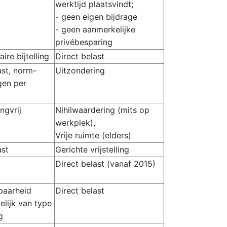
werktijd plaatsvindt;
- geen eigen bijdrage
- geen aanmerkelijke
privébesparing
aire bijtelling
Direct belast
st, norm-
Uitzondering
gen per
d
ngvrij
Nihilwaardering (mits op
werkplek),
Vrije ruimte (elders)
ast
Gerichte vrijstelling
Direct belast (vanaf 2015)
baarheid
Direct belast
elijk van type
g