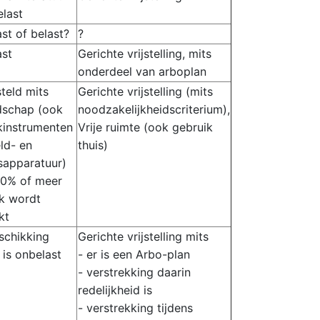
elast
st of belast?
?
ast
Gerichte vrijstelling, mits
onderdeel van arboplan
steld mits
Gerichte vrijstelling (mits
dschap (ook
noodzakelijkheidscriterium),
kinstrumenten
Vrije ruimte (ook gebruik
ld- en
thuis)
sapparatuur)
90% of meer
jk wordt
kt
schikking
Gerichte vrijstelling mits
n is onbelast
- er is een Arbo-plan
- verstrekking daarin
redelijkheid is
- verstrekking tijdens