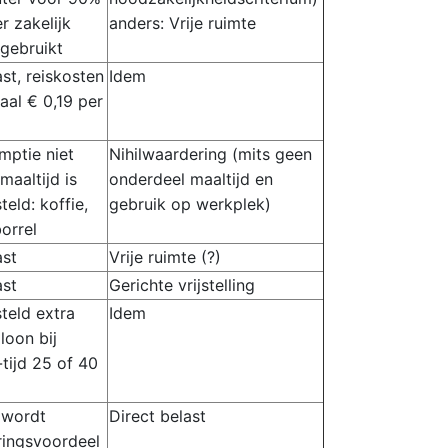
r zakelijk
anders: Vrije ruimte
gebruikt
st, reiskosten
Idem
al € 0,19 per
ptie niet
Nihilwaardering (mits geen
maaltijd is
onderdeel maaltijd en
teld: koffie,
gebruik op werkplek)
borrel
ast
Vrije ruimte (?)
ast
Gerichte vrijstelling
steld extra
Idem
oon bij
-tijd 25 of 40
 wordt
Direct belast
ingsvoordeel