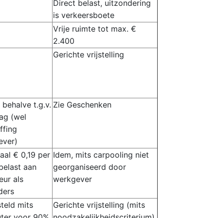
Direct belast, uitzondering
is verkeersboete
Vrije ruimte tot max. €
2.400
Gerichte vrijstelling
 behalve t.g.v.
Zie Geschenken
ag (wel
ffing
ever)
al € 0,19 per
Idem, mits carpooling niet
elast aan
georganiseerd door
eur als
werkgever
ders
steld mits
Gerichte vrijstelling (mits
ter voor 90%
noodzakelijkheidscriterium)