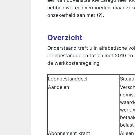
een van bovenstaande categorieën lo
hebben wel een vermoeden, maar zeker
onzekerheid aan met (?).
Overzicht
Onderstaand treft u in alfabetische v
loonbestanddelen tot en met 2010 en
de werkkostenregeling.
Loonbestanddeel
Situat
Aandelen
Versch
nomis
waard
werk-
betaald
belast
Abonnement krant
Alleen