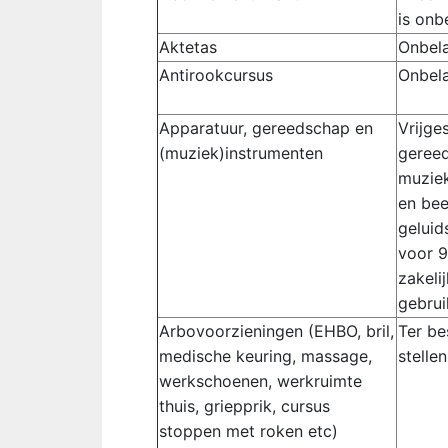
is onb
Aktetas
Onbela
Antirookcursus
Onbel
Apparatuur, gereedschap en
Vrijge
(muziek)instrumenten
geree
muzie
en bee
geluid
voor 
zakeli
gebrui
Arbovoorzieningen (EHBO, bril,
Ter be
medische keuring, massage,
stelle
werkschoenen, werkruimte
thuis, griepprik, cursus
stoppen met roken etc)