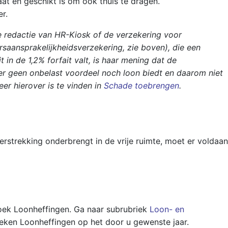
at en geschikt is om ook thuis te dragen.
r.
e redactie van HR-Kiosk of de verzekering voor
rsaansprakelijkheidsverzekering, zie boven), die een
 in de 1,2% forfait valt, is haar mening dat de
r geen onbelast voordeel noch loon biedt en daarom niet
r hierover is te vinden in
Schade toebrengen
.
rstrekking onderbrengt in de vrije ruimte, moet er voldaan
boek Loonheffingen. Ga naar subrubriek
Loon- en
eken Loonheffingen op het door u gewenste jaar.