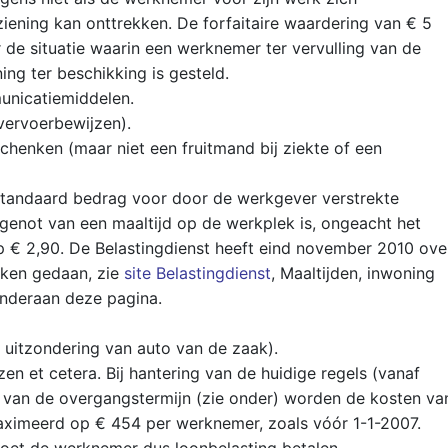
ziening kan onttrekken. De forfaitaire waardering van € 5
 de situatie waarin een werknemer ter vervulling van de
ing ter beschikking is gesteld.
municatiemiddelen.
gvervoerbewijzen).
chenken (maar niet een fruitmand bij ziekte of een
n standaard bedrag voor door de werkgever verstrekte
genot van een maaltijd op de werkplek is, ongeacht het
 op € 2,90. De Belastingdienst heeft eind november 2010 ove
aken gedaan, zie
site Belastingdienst
, Maaltijden, inwoning
 onderaan deze pagina.
t uitzondering van auto van de zaak).
en et cetera. Bij hantering van de huidige regels (vanaf
n van de overgangstermijn (zie onder) worden de kosten va
aximeerd op € 454 per werknemer, zoals vóór 1-1-2007.