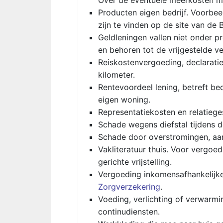
Over de eventuele meerkosten m
Producten eigen bedrijf. Voorbeel
zijn te vinden op de site van de B
Geldleningen vallen niet onder p
en behoren tot de vrijgestelde v
Reiskostenvergoeding, declaratie
kilometer.
Rentevoordeel lening, betreft bed
eigen woning.
Representatiekosten en relatiege
Schade wegens diefstal tijdens d
Schade door overstromingen, aard
Vakliteratuur thuis. Voor vergoe
gerichte vrijstelling.
Vergoeding inkomensafhankelijke
Zorgverzekering
.
Voeding, verlichting of verwarmi
continudiensten.