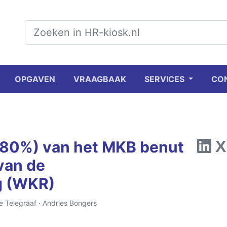
OPGAVEN
VRAAGBAAK
SERVICES
CO
 (80%) van het MKB benut
 van de
g (WKR)
e Telegraaf ·
Andries Bongers