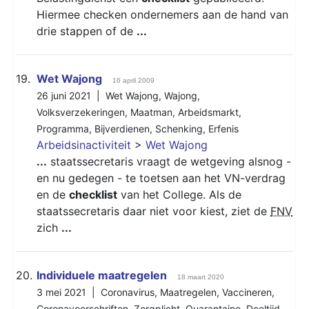
Hiermee checken ondernemers aan de hand van
drie stappen of de
...
19.
Wet Wajong
16 april 2009
26 juni 2021 |
Wet Wajong
,
Wajong
,
Volksverzekeringen
,
Maatman
,
Arbeidsmarkt
,
Programma
,
Bijverdienen
,
Schenking
,
Erfenis
Arbeidsinactiviteit
>
Wet Wajong
...
staatssecretaris vraagt de wetgeving alsnog -
en nu gedegen - te toetsen aan het VN-verdrag
en de
checklist
van het College. Als de
staatssecretaris daar niet voor kiest, ziet de
FNV
zich
...
20.
Individuele maatregelen
18 maart 2020
3 mei 2021 |
Coronavirus
,
Maatregelen
,
Vaccineren
,
Coronavoorschriften
,
Zorgplicht
,
Quarantaine
,
Deeltijd-