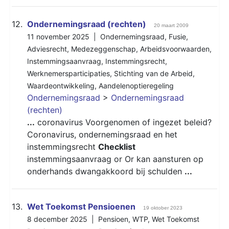
12.
Ondernemingsraad (rechten)
20 maart 2009
11 november 2025 |
Ondernemingsraad
,
Fusie
,
Adviesrecht
,
Medezeggenschap
,
Arbeidsvoorwaarden
,
Instemmingsaanvraag
,
Instemmingsrecht
,
Werknemersparticipaties
,
Stichting van de Arbeid
,
Waardeontwikkeling
,
Aandelenoptieregeling
Ondernemingsraad
>
Ondernemingsraad
(rechten)
...
coronavirus Voorgenomen of ingezet beleid?
Coronavirus, ondernemingsraad en het
instemmingsrecht
Checklist
instemmingsaanvraag or Or kan aansturen op
onderhands dwangakkoord bij schulden
...
13.
Wet Toekomst Pensioenen
19 oktober 2023
8 december 2025 |
Pensioen
,
WTP
,
Wet Toekomst