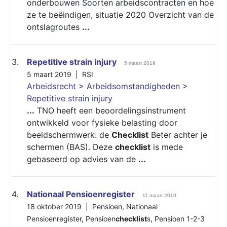
onderbouwen Soorten arbeidscontracten en hoe
ze te beëindigen, situatie 2020 Overzicht van de
ontslagroutes
...
3.
Repetitive strain injury
5 maart 2019
5 maart 2019 |
RSI
Arbeidsrecht
>
Arbeidsomstandigheden
>
Repetitive strain injury
...
TNO heeft een beoordelingsinstrument
ontwikkeld voor fysieke belasting door
beeldschermwerk: de
Checklist
Beter achter je
schermen (BAS). Deze
checklist
is mede
gebaseerd op advies van de
...
4.
Nationaal Pensioenregister
11 maart 2010
18 oktober 2019 |
Pensioen
,
Nationaal
Pensioenregister
,
Pensioen
checklist
s
,
Pensioen 1-2-3