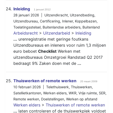
24.
Inleiding
1 januari 2012
28 januari 2026 |
Uitzendkracht
,
Uitzendbeding
,
Uitzendbureau
,
Certificering
,
Inlener
,
Koppelbazen
,
Toelatingsstelsel
,
Buitenlandse arbeiders
,
Buitenland
Arbeidsrecht
>
Uitzendarbeid
>
Inleiding
...
urenregistratie met geringe foutkans
Uitzendbureaus en inleners voor ruim 1,3 miljoen
euro beboet
Checklist
Werken met
uitzendbureaus Omzetgroei Randstad Q2 2017
bedraagt 9% Zaken doen met de
...
25.
Thuiswerken of remote werken
20 maart 2009
10 februari 2026 |
Telethuiswerk
,
Thuiswerken
,
Satellietkantoren
,
Werken elders
,
WKR
,
Vrije ruimte
,
SER
,
Remote werken
,
Doelstellingen
,
Werken op afstand
Werken elders
>
Thuiswerken of remote werken
...
laten controleren of de thuiswerkplek voldoet