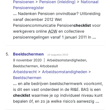
Pensioenen
>
Pensioen (inleiding)
>
Nationaal
Pensioenregister
...
Nadenken Pensioen onvindbaar? Uitbreiding
vanaf december 2012 Wet
Pensioencommunicatie Pensioen
checklist
voor
werkgevers online
AOW
en collectieve
pensioenregelingen vanaf 1 januari 2011 In
...
5.
Beeldschermen
10 augustus 2015
9 november 2020 |
Arbeidsomstandigheden
,
Beeldschermen
,
Arbobesluit
Arbeidsrecht
>
Arbeidsomstandigheden
>
Beeldschermen
...
en alle bedrijven beeldschermwerk voorkomt,
is dit een vast onderdeel in de RI&E. BAS is een
checklist
waarmee je op individueel niveau kunt
bepalen óf, en zo ja welke risico’s aanwezig
...