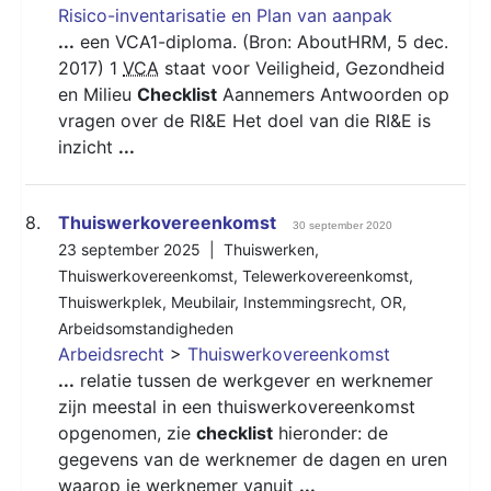
Risico-inventarisatie en Plan van aanpak
...
een VCA1-diploma. (Bron: AboutHRM, 5 dec.
2017) 1
VCA
staat voor Veiligheid, Gezondheid
en Milieu
Checklist
Aannemers Antwoorden op
vragen over de RI&E Het doel van die RI&E is
inzicht
...
8.
Thuiswerkovereenkomst
30 september 2020
23 september 2025 |
Thuiswerken
,
Thuiswerkovereenkomst
,
Telewerkovereenkomst
,
Thuiswerkplek
,
Meubilair
,
Instemmingsrecht
,
OR
,
Arbeidsomstandigheden
Arbeidsrecht
>
Thuiswerkovereenkomst
...
relatie tussen de werkgever en werknemer
zijn meestal in een thuiswerkovereenkomst
opgenomen, zie
checklist
hieronder: de
gegevens van de werknemer de dagen en uren
waarop je werknemer vanuit
...