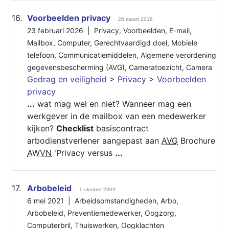
16.
Voorbeelden privacy
28 maart 2018
23 februari 2026 |
Privacy
,
Voorbeelden
,
E-mail
,
Mailbox
,
Computer
,
Gerechtvaardigd doel
,
Mobiele
telefoon
,
Communicatiemiddelen
,
Algemene verordening
gegevensbescherming (AVG)
,
Cameratoezicht
,
Camera
Gedrag en veiligheid
>
Privacy
>
Voorbeelden
privacy
...
wat mag wel en niet? Wanneer mag een
werkgever in de mailbox van een medewerker
kijken?
Checklist
basiscontract
arbodienstverlener aangepast aan
AVG
Brochure
AWVN
'Privacy versus
...
17.
Arbobeleid
1 oktober 2009
6 mei 2021 |
Arbeidsomstandigheden
,
Arbo
,
Arbobeleid
,
Preventiemedewerker
,
Oogzorg
,
Computerbril
,
Thuiswerken
,
Oogklachten