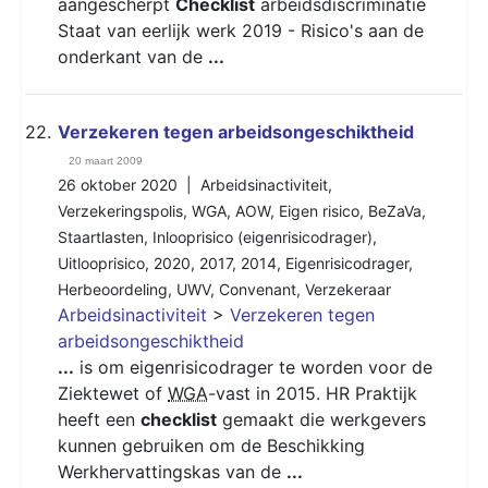
aangescherpt
Checklist
arbeidsdiscriminatie
Staat van eerlijk werk 2019 - Risico's aan de
onderkant van de
...
22.
Verzekeren tegen arbeidsongeschiktheid
20 maart 2009
26 oktober 2020 |
Arbeidsinactiviteit
,
Verzekeringspolis
,
WGA
,
AOW
,
Eigen risico
,
BeZaVa
,
Staartlasten
,
Inlooprisico (eigenrisicodrager)
,
Uitlooprisico
,
2020
,
2017
,
2014
,
Eigenrisicodrager
,
Herbeoordeling
,
UWV
,
Convenant
,
Verzekeraar
Arbeidsinactiviteit
>
Verzekeren tegen
arbeidsongeschiktheid
...
is om eigenrisicodrager te worden voor de
Ziektewet of
WGA
-vast in 2015. HR Praktijk
heeft een
checklist
gemaakt die werkgevers
kunnen gebruiken om de Beschikking
Werkhervattingskas van de
...