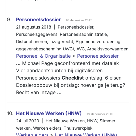
9.
Personeelsdossier
10 december 2013
21 augustus 2018 |
Personeelsdossier
,
Personeelsgegevens
,
Personeelsadministratie
,
Disfunctioneren
,
inzagerecht
,
Algemene verordening
gegevensbescherming (AVG)
,
AVG
,
Arbeidsvoorwaarden
Personeel & Organisatie
>
Personeelsdossier
...
Michael Page geconfronteerd met datalek
Vier aandachtspunten bij digitaliseren
Personeelsdossiers
Checklist
ontslag, 6 eisen
Dossieropbouw bij ontslag: hoever ga je terug?
Recht van inzage
...
10.
Het Nieuwe Werken (HNW)
19 december 2010
24 juli 2020 |
Het Nieuwe Werken
,
HNW
,
Slimmer
werken
,
Werken elders
,
Thuiswerkplek
Werken elders
>
Het Nieuwe Werken (HNW)