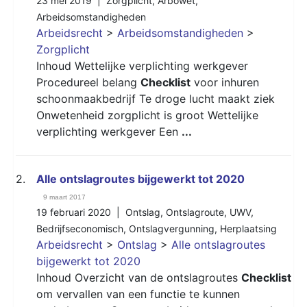
23 mei 2019 |
Zorgplicht
,
Arbowet
,
Arbeidsomstandigheden
Arbeidsrecht
>
Arbeidsomstandigheden
>
Zorgplicht
Inhoud Wettelijke verplichting werkgever
Procedureel belang
Checklist
voor inhuren
schoonmaakbedrijf Te droge lucht maakt ziek
Onwetenheid zorgplicht is groot Wettelijke
verplichting werkgever Een
...
2.
Alle ontslagroutes bijgewerkt tot 2020
9 maart 2017
19 februari 2020 |
Ontslag
,
Ontslagroute
,
UWV
,
Bedrijfseconomisch
,
Ontslagvergunning
,
Herplaatsing
Arbeidsrecht
>
Ontslag
>
Alle ontslagroutes
bijgewerkt tot 2020
Inhoud Overzicht van de ontslagroutes
Checklist
om vervallen van een functie te kunnen