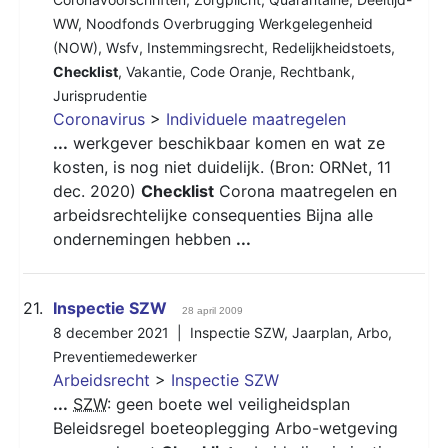
WW
,
Noodfonds Overbrugging Werkgelegenheid
(NOW)
,
Wsfv
,
Instemmingsrecht
,
Redelijkheidstoets
,
Checklist
,
Vakantie
,
Code Oranje
,
Rechtbank
,
Jurisprudentie
Coronavirus
>
Individuele maatregelen
...
werkgever beschikbaar komen en wat ze
kosten, is nog niet duidelijk. (Bron: ORNet, 11
dec. 2020)
Checklist
Corona maatregelen en
arbeidsrechtelijke consequenties Bijna alle
ondernemingen hebben
...
21.
Inspectie SZW
28 april 2009
8 december 2021 |
Inspectie SZW
,
Jaarplan
,
Arbo
,
Preventiemedewerker
Arbeidsrecht
>
Inspectie SZW
...
SZW
: geen boete wel veiligheidsplan
Beleidsregel boeteoplegging Arbo-wetgeving