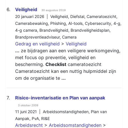
6.
Veiligheid
30 augustus 2019
20 januari 2026 |
Veiligheid
,
Diefstal
,
Cameratoezicht
,
Camerabewaking
,
Phishing
,
AI-tools
,
Cybersecurity
,
4-g
,
​​​​​​​4-g camera
,
Brandveiligheid
,
Brandveiligheidsplan
,
Brandpreventieadviseur
,
Camera
Gedrag en veiligheid
>
Veiligheid
...
ze bijdragen aan een veiligere werkomgeving,
met focus op preventie, veiligheid en
bescherming.
Checklist
cameratoezicht
Cameratoezicht kan een nuttig hulpmiddel zijn
om de organisatie te
...
7.
Risico-inventarisatie en Plan van aanpak
3 oktober 2009
11 juni 2021 |
Arbeidsomstandigheden
,
Plan van
Aanpak
,
PvA
,
RI&E
Arbeidsrecht
>
Arbeidsomstandigheden
>