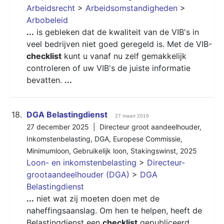
Arbeidsrecht
>
Arbeidsomstandigheden
>
Arbobeleid
...
is gebleken dat de kwaliteit van de VIB's in
veel bedrijven niet goed geregeld is. Met de VIB-
checklist
kunt u vanaf nu zelf gemakkelijk
controleren of uw VIB's de juiste informatie
bevatten.
...
18.
DGA Belastingdienst
27 maart 2016
27 december 2025 |
Directeur groot aandeelhouder
,
Inkomstenbelasting
,
DGA
,
Europese Commissie
,
Minimumloon
,
Gebruikelijk loon
,
Stakingswinst
,
2025
Loon- en inkomstenbelasting
>
Directeur-
grootaandeelhouder (DGA)
>
DGA
Belastingdienst
...
niet wat zij moeten doen met de
naheffingsaanslag. Om hen te helpen, heeft de
Belastingdienst een
checklist
gepubliceerd.