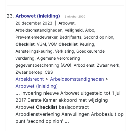
23.
Arbowet (inleiding)
1 oktober 2009
20 december 2023 |
Arbowet
,
Arbeidsomstandigheden
,
Veiligheid
,
Arbo
,
Preventiemedewerker
,
Bedrijfsarts
,
Second opinion
,
Checklist
,
VGM
,
VGM
Checklist
,
Keuring
,
Aanstellingskeuring
,
Verklaring
,
Goedkeurende
verklaring
,
Algemene verordening
gegevensbescherming (AVG)
,
Arbodienst
,
Zwaar werk
,
Zwaar beroep
,
CBS
Arbeidsrecht
>
Arbeidsomstandigheden
>
Arbowet (inleiding)
...
Invoering nieuwe Arbowet uitgesteld tot 1 juli
2017 Eerste Kamer akkoord met wijziging
Arbowet
Checklist
basiscontract
Arbodienstverlening Aanvullingen Arbobesluit op
punt 'second opinion'
...