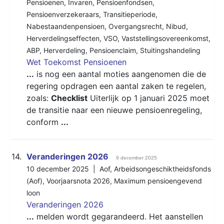
Pensioenen
,
Invaren
,
Pensioenfondsen
,
Pensioenverzekeraars
,
Transitieperiode
,
Nabestaandenpensioen
,
Overgangsrecht
,
Nibud
,
Herverdelingseffecten
,
VSO
,
Vaststellingsovereenkomst
,
ABP
,
Herverdeling
,
Pensioenclaim
,
Stuitingshandeling
Wet Toekomst Pensioenen
...
is nog een aantal moties aangenomen die de
regering opdragen een aantal zaken te regelen,
zoals:
Checklist
Uiterlijk op 1 januari 2025 moet
de transitie naar een nieuwe pensioenregeling,
conform
...
14.
Veranderingen 2026
9 december 2025
10 december 2025 |
Aof
,
Arbeidsongeschiktheidsfonds
(Aof)
,
Voorjaarsnota 2026
,
Maximum pensioengevend
loon
Veranderingen 2026
...
melden wordt gegarandeerd. Het aanstellen