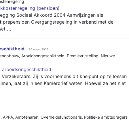
stenregeling
kkostenregeling (pensioen)
zegging Sociaal Akkoord 2004 Aanwijzingen als
t
prepensioen Overgangsregeling in verband met de
Wet
...
schiktheid
20 maart 2009
oenopbouw
,
Arbeidsongeschiktheid
,
Premievrijstelling
,
Nieuwe
 arbeidsongeschiktheid
erzekeraars. Zij is voornemens dit knelpunt op te lossen
imen, laat zij in een Kamerbrief weten. Hoewel ze het niet
g
,
APPA
,
Ambtenaren
,
Overheidsfunctionaris
,
Politieke ambtsdragers