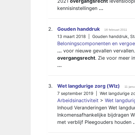
2021
overgangsrecht
levensloopr
kennisinstellingen
...
2.
Gouden handdruk
16 februari 2011
13 maart 2018 |
Gouden handdruk
,
St
Beloningscomponenten en vergoe
...
voor nieuwe gevallen vervalle
overgangsrecht
. Zie voor meer i
...
3.
Wet langdurige zorg (Wlz)
11 janu
7 september 2019 |
Wet langdurige z
Arbeidsinactiviteit
>
Wet langduri
Inhoud Veranderingen Wet langdur
Inkomensafhankelijke bijdragen W
met verblijf Pleegouders houden
.