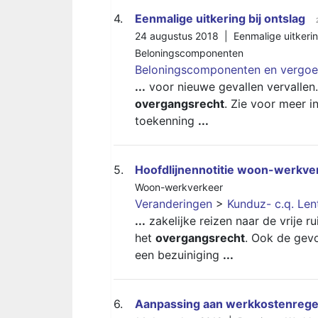
4.
Eenmalige uitkering bij ontslag
24 augustus 2018 |
Eenmalige uitkerin
Beloningscomponenten
Beloningscomponenten en vergoe
...
voor nieuwe gevallen vervalle
overgangsrecht
. Zie voor meer i
toekenning
...
5.
Hoofdlijnennotitie woon-werkve
Woon-werkverkeer
Veranderingen
>
Kunduz- c.q. Le
...
zakelijke reizen naar de vrije 
het
overgangsrecht
. Ook de gev
een bezuiniging
...
6.
Aanpassing aan werkkostenregel