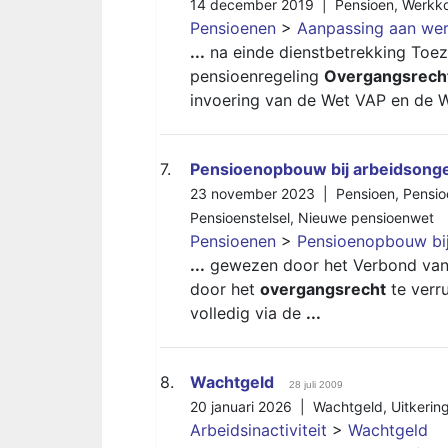
14 december 2019 |
Pensioen
,
Werkko
Pensioenen
>
Aanpassing aan wer
...
na einde dienstbetrekking Toe
pensioenregeling
Overgangsrech
invoering van de Wet VAP en de 
7.
Pensioenopbouw bij arbeidsonge
23 november 2023 |
Pensioen
,
Pensi
Pensioenstelsel
,
Nieuwe pensioenwet
Pensioenen
>
Pensioenopbouw bij
...
gewezen door het Verbond van V
door het
overgangsrecht
te verru
volledig via de
...
8.
Wachtgeld
28 juli 2009
20 januari 2026 |
Wachtgeld
,
Uitkerin
Arbeidsinactiviteit
>
Wachtgeld