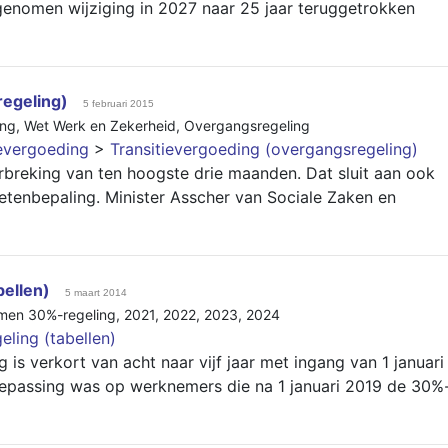
enomen wijziging in 2027 naar 25 jaar teruggetrokken
regeling)
5 februari 2015
ing
,
Wet Werk en Zekerheid
,
Overgangsregeling
ievergoeding
>
Transitievergoeding (overgangsregeling)
rbreking van ten hoogste drie maanden. Dat sluit aan ook
tenbepaling. Minister Asscher van Sociale Zaken en
bellen)
5 maart 2014
rmen 30%-regeling
,
2021
,
2022
,
2023
,
2024
ling (tabellen)
is verkort van acht naar vijf jaar met ingang van 1 januari
epassing was op werknemers die na 1 januari 2019 de 30%