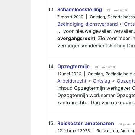
13.
Schadeloosstelling
13 maart 2010
7 maart 2019 |
Ontslag
,
Schadeloosste
Beëindiging dienstverband
>
Onts
...
voor nieuwe gevallen vervalle
overgangsrecht
. Zie voor meer i
Vermogensrendementsheffing Dir
14.
Opzegtermijn
10 maart 2010
12 mei 2026 |
Ontslag
,
Beëindiging d
Arbeidsrecht
>
Ontslag
>
Opzegte
Inhoud Opzegtermijn werkgever O
Opzegtermijn werknemer Opzegte
kantonrechter Dag van opzeggin
15.
Reiskosten ambtenaren
20 januari 
22 februari 2026 |
Reiskosten
,
Ambten