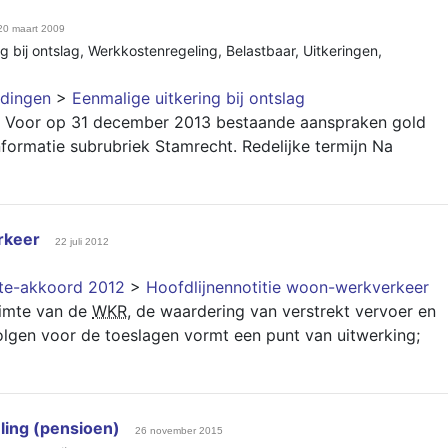
20 maart 2009
g bij ontslag
,
Werkkostenregeling
,
Belastbaar
,
Uitkeringen
,
dingen
>
Eenmalige uitkering bij ontslag
n. Voor op 31 december 2013 bestaande aanspraken gold
nformatie subrubriek Stamrecht. Redelijke termijn Na
rkeer
22 juli 2012
nte-akkoord 2012
>
Hoofdlijnennotitie woon-werkverkeer
ruimte van de
WKR
, de waardering van verstrekt vervoer en
olgen voor de toeslagen vormt een punt van uitwerking;
ing (pensioen)
26 november 2015