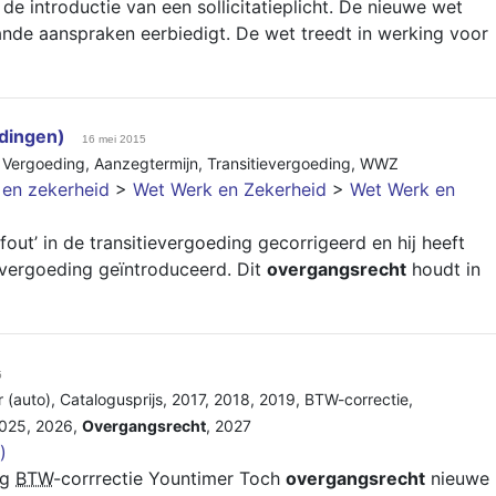
de introductie van een sollicitatieplicht. De nieuwe wet
nde aanspraken eerbiedigt. De wet treedt in werking voor
dingen)
16 mei 2015
,
Vergoeding
,
Aanzegtermijn
,
Transitievergoeding
,
WWZ
t en zekerheid
>
Wet Werk en Zekerheid
>
Wet Werk en
out’ in de transitievergoeding gecorrigeerd en hij heeft
evergoeding geïntroduceerd. Dit
overgangsrecht
houdt in
5
 (auto)
,
Catalogusprijs
,
2017
,
2018
,
2019
,
BTW-correctie
,
025
,
2026
,
Overgangsrecht
,
2027
)
ng
BTW
-corrrectie Yountimer Toch
overgangsrecht
nieuwe