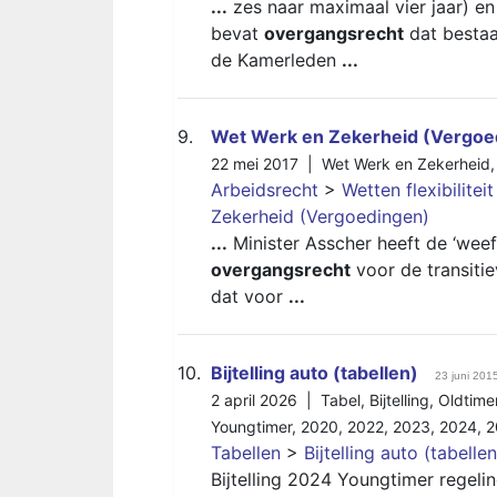
...
zes naar maximaal vier jaar) en 
bevat
overgangsrecht
dat bestaa
de Kamerleden
...
9.
Wet Werk en Zekerheid (Vergoe
22 mei 2017 |
Wet Werk en Zekerheid
Arbeidsrecht
>
Wetten flexibilitei
Zekerheid (Vergoedingen)
...
Minister Asscher heeft de ‘weeff
overgangsrecht
voor de transiti
dat voor
...
10.
Bijtelling auto (tabellen)
23 juni 201
2 april 2026 |
Tabel
,
Bijtelling
,
Oldtimer
Youngtimer
,
2020
,
2022
,
2023
,
2024
,
2
Tabellen
>
Bijtelling auto (tabellen
Bijtelling 2024 Youngtimer regeli