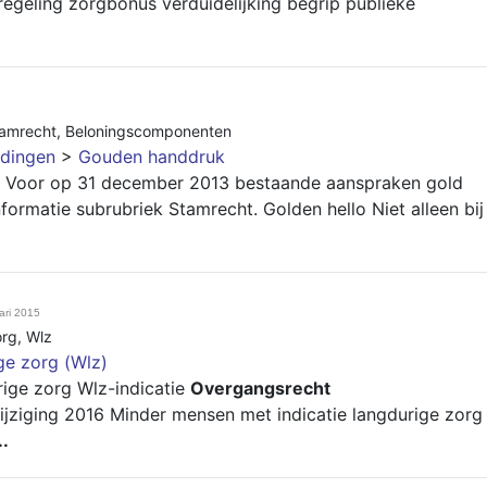
egeling zorgbonus verduidelijking begrip publieke
amrecht
,
Beloningscomponenten
dingen
>
Gouden handdruk
n. Voor op 31 december 2013 bestaande aanspraken gold
nformatie subrubriek Stamrecht. Golden hello Niet alleen bij
ari 2015
org
,
Wlz
ge zorg (Wlz)
ige zorg Wlz-indicatie
Overgangsrecht
ijziging 2016 Minder mensen met indicatie langdurige zorg
..