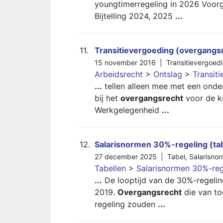
youngtimerregeling in 2026 Voorg
Bijtelling 2024, 2025
...
11.
Transitievergoeding (overgangs
15 november 2016 |
Transitievergoed
Arbeidsrecht
>
Ontslag
>
Transit
...
tellen alleen mee met een onde
bij het
overgangsrecht
voor de ke
Werkgelegenheid
...
12.
Salarisnormen 30%-regeling (ta
27 december 2025 |
Tabel
,
Salarisno
Tabellen
>
Salarisnormen 30%-rege
...
De looptijd van de 30%-regeling 
2019.
Overgangsrecht
die van to
regeling zouden
...