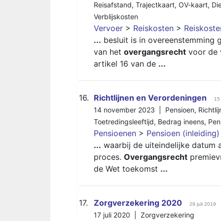
Reisafstand
,
Trajectkaart
,
OV-kaart
,
Di
Verblijskosten
Vervoer
>
Reiskosten
>
Reiskost
...
besluit is in overeenstemming g
van het
overgangsrecht
voor de 
artikel 16 van de
...
16.
Richtlijnen en Verordeningen
15
14 november 2023 |
Pensioen
,
Richtli
Toetredingsleeftijd
,
Bedrag ineens
,
Pen
Pensioenen
>
Pensioen (inleiding)
...
waarbij de uiteindelijke datum a
proces.
Overgangsrecht
premievr
de Wet toekomst
...
17.
Zorgverzekering 2020
29 juli 2019
17 juli 2020 |
Zorgverzekering