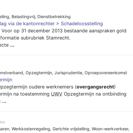
lling
,
Belastingvrij
,
Dienstbetrekking
lag via de kantonrechter
>
Schadeloosstelling
n. Voor op 31 december 2013 bestaande aanspraken gold
nformatie subrubriek Stamrecht.
ecte
...
ienstverband
,
Opzegtermijn
,
Jurisprudentie
,
Oproepovereenkomst
rmijn
pzegtermijn oudere werknemers (
overgangsrecht
)
rmijn na toestemming
UWV
Opzegtermijn na ontbinding
g
...
2011
aren
,
Werkkostenregeling
,
Gerichte vrijstelling
,
Woon-werkverkeer
,