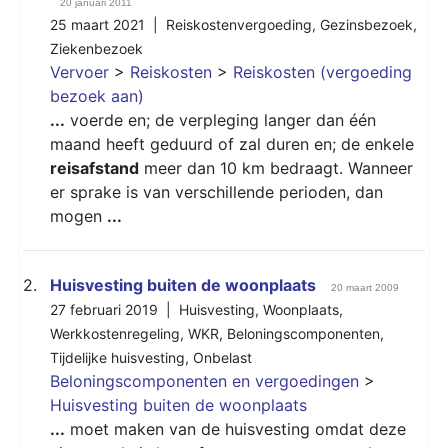
20 januari 2011
25 maart 2021 |
Reiskostenvergoeding
,
Gezinsbezoek
,
Ziekenbezoek
Vervoer
>
Reiskosten
>
Reiskosten (vergoeding
bezoek aan)
...
voerde en; de verpleging langer dan één
maand heeft geduurd of zal duren en; de enkele
reisafstand
meer dan 10 km bedraagt. Wanneer
er sprake is van verschillende perioden, dan
mogen
...
2.
Huisvesting buiten de woonplaats
20 maart 2009
27 februari 2019 |
Huisvesting
,
Woonplaats
,
Werkkostenregeling
,
WKR
,
Beloningscomponenten
,
Tijdelijke huisvesting
,
Onbelast
Beloningscomponenten en vergoedingen
>
Huisvesting buiten de woonplaats
...
moet maken van de huisvesting omdat deze