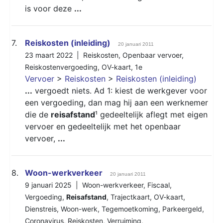
is voor deze
...
7.
Reiskosten (inleiding)
20 januari 2011
23 maart 2022 |
Reiskosten
,
Openbaar vervoer
,
Reiskostenvergoeding
,
OV-kaart
,
1e
Vervoer
>
Reiskosten
>
Reiskosten (inleiding)
...
vergoedt niets. Ad 1: kiest de werkgever voor
een vergoeding, dan mag hij aan een werknemer
die de
reisafstand
¹ gedeeltelijk aflegt met eigen
vervoer en gedeeltelijk met het openbaar
vervoer,
...
8.
Woon-werkverkeer
20 januari 2011
9 januari 2025 |
Woon-werkverkeer
,
Fiscaal
,
Vergoeding
,
Reisafstand
,
Trajectkaart
,
OV-kaart
,
Dienstreis
,
Woon-werk
,
Tegemoetkoming
,
Parkeergeld
,
Coronavirus
,
Reiskosten
,
Verruiming
,