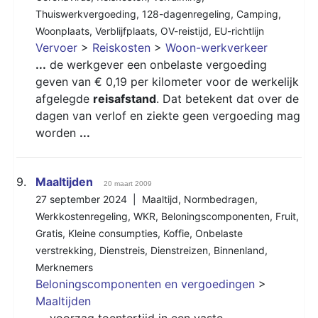
Thuiswerkvergoeding
,
128-dagenregeling
,
Camping
,
Woonplaats
,
Verblijfplaats
,
OV-reistijd
,
EU-richtlijn
Vervoer
>
Reiskosten
>
Woon-werkverkeer
...
de werkgever een onbelaste vergoeding
geven van € 0,19 per kilometer voor de werkelijk
afgelegde
reisafstand
. Dat betekent dat over de
dagen van verlof en ziekte geen vergoeding mag
worden
...
9.
Maaltijden
20 maart 2009
27 september 2024 |
Maaltijd
,
Normbedragen
,
Werkkostenregeling
,
WKR
,
Beloningscomponenten
,
Fruit
,
Gratis
,
Kleine consumpties
,
Koffie
,
Onbelaste
verstrekking
,
Dienstreis
,
Dienstreizen
,
Binnenland
,
Merknemers
Beloningscomponenten en vergoedingen
>
Maaltijden
...
voorzag toentertijd in een vaste