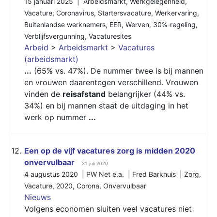
15 januari 2025 |
Arbeidsmarkt
,
Werkgelegenheid
,
Vacature
,
Coronavirus
,
Startersvacature
,
Werkervaring
,
Buitenlandse werknemers
,
EER
,
Werven
,
30%-regeling
,
Verblijfsvergunning
,
Vacaturesites
Arbeid
>
Arbeidsmarkt
>
Vacatures
(arbeidsmarkt)
...
(65% vs. 47%). De nummer twee is bij mannen
en vrouwen daarentegen verschillend. Vrouwen
vinden de
reisafstand
belangrijker (44% vs.
34%) en bij mannen staat de uitdaging in het
werk op nummer
...
12.
Een op de vijf vacatures zorg is midden 2020
onvervulbaar
31 juli 2020
4 augustus 2020 | PW Net e.a. | Fred Barkhuis |
Zorg
,
Vacature
,
2020
,
Corona
,
Onvervulbaar
Nieuws
Volgens economen sluiten veel vacatures niet