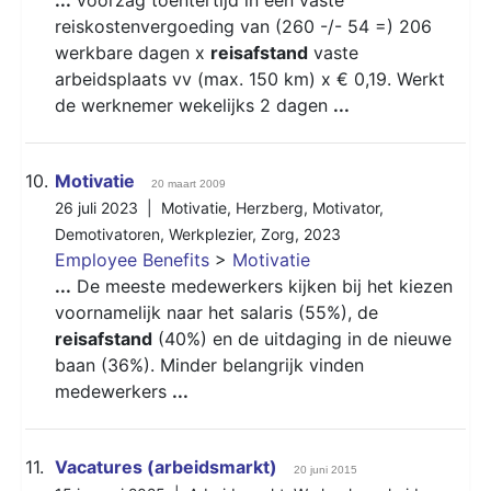
reiskostenvergoeding van (260 -/- 54 =) 206
werkbare dagen x
reisafstand
vaste
arbeidsplaats vv (max. 150 km) x € 0,19. Werkt
de werknemer wekelijks 2 dagen
...
10.
Motivatie
20 maart 2009
26 juli 2023 |
Motivatie
,
Herzberg
,
Motivator
,
Demotivatoren
,
Werkplezier
,
Zorg
,
2023
Employee Benefits
>
Motivatie
...
De meeste medewerkers kijken bij het kiezen
voornamelijk naar het salaris (55%), de
reisafstand
(40%) en de uitdaging in de nieuwe
baan (36%). Minder belangrijk vinden
medewerkers
...
11.
Vacatures (arbeidsmarkt)
20 juni 2015