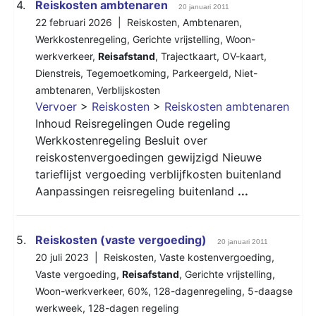
4.
Reiskosten ambtenaren
20 januari 2011
22 februari 2026 |
Reiskosten
,
Ambtenaren
,
Werkkostenregeling
,
Gerichte vrijstelling
,
Woon-
werkverkeer
,
Reisafstand
,
Trajectkaart
,
OV-kaart
,
Dienstreis
,
Tegemoetkoming
,
Parkeergeld
,
Niet-
ambtenaren
,
Verblijskosten
Vervoer
>
Reiskosten
>
Reiskosten ambtenaren
Inhoud Reisregelingen Oude regeling
Werkkostenregeling Besluit over
reiskostenvergoedingen gewijzigd Nieuwe
tarieflijst vergoeding verblijfkosten buitenland
Aanpassingen reisregeling buitenland
...
5.
Reiskosten (vaste vergoeding)
20 januari 2011
20 juli 2023 |
Reiskosten
,
Vaste kostenvergoeding
,
Vaste vergoeding
,
Reisafstand
,
Gerichte vrijstelling
,
Woon-werkverkeer
,
60%
,
128-dagenregeling
,
5-daagse
werkweek
,
128-dagen regeling