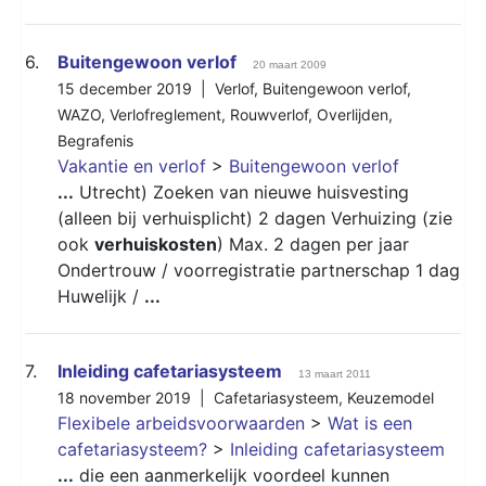
6.
Buitengewoon verlof
20 maart 2009
15 december 2019 |
Verlof
,
Buitengewoon verlof
,
WAZO
,
Verlofreglement
,
Rouwverlof
,
Overlijden
,
Begrafenis
Vakantie en verlof
>
Buitengewoon verlof
...
Utrecht) Zoeken van nieuwe huisvesting
(alleen bij verhuisplicht) 2 dagen Verhuizing (zie
ook
verhuiskosten
) Max. 2 dagen per jaar
Ondertrouw / voorregistratie partnerschap 1 dag
Huwelijk /
...
7.
Inleiding cafetariasysteem
13 maart 2011
18 november 2019 |
Cafetariasysteem
,
Keuzemodel
Flexibele arbeidsvoorwaarden
>
Wat is een
cafetariasysteem?
>
Inleiding cafetariasysteem
...
die een aanmerkelijk voordeel kunnen