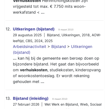
Verhuiskosten
Herinrichtingskosten zijn
vrijgesteld tot max. € 7.750 mits woon-
werkafstand <
...
12.
Uitkeringen (bijstand)
9 maart 2010
29 augustus 2025 |
Bijstand
,
Uitkeringen
,
2018
,
AOW-
leeftijd
,
CBS
,
2024
,
2025
Arbeidsinactiviteit
>
Bijstand
>
Uitkeringen
(bijstand)
...
kan hij bij de gemeente een beroep doen op
bijzondere bijstand. Het gaat dan bijvoorbeeld
om
verhuiskosten
, studiekosten, kinderopvang
of woonkostentoeslag. Er wordt rekening
gehouden met
...
13.
Bijstand (inleiding)
9 maart 2010
27 februari 2026 |
Wet Werk en Bijstand
,
Wwb
,
Sociaal