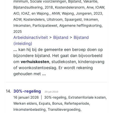
minimum
,
Sociale voorzieningen
,
Bijstand
,
Vakantie
,
Bijstandsuitkering
,
2018
,
Kostendelersnorm
,
Anw
,
IOAW
,
AIO
,
IOAZ
,
en Wajong.
,
ANW
,
Wajong
,
Jongeren
,
2023
,
AOW
,
Kostendelers
,
Uitstroom
,
Spaargeld
,
Inkomen
,
Inkomsten
,
Participatiewet
,
Algemene heffingskorting
,
2025
Arbeidsinactiviteit
>
Bijstand
>
Bijstand
(inleiding)
...
kan hij bij de gemeente een beroep doen op
bijzondere bijstand. Het gaat dan bijvoorbeeld
om
verhuiskosten
, studiekosten, kinderopvang
of woonkostentoeslag. Er wordt rekening
gehouden met
...
14.
30%-regeling
20 juli 2010
16 januari 2026 |
30%-regeling
,
Extraterritoriale kosten
,
Werken elders
,
Expats
,
Bonus
,
Referteperiode
,
Inkomstenbelasting
,
Transitievergoeding
,