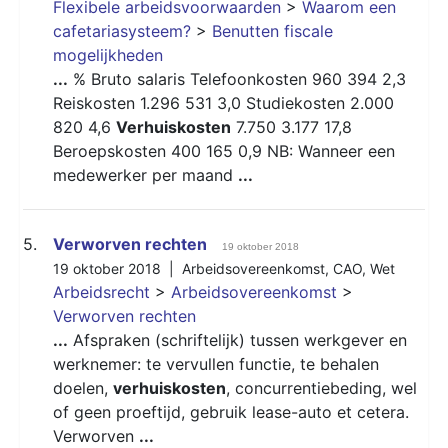
Flexibele arbeidsvoorwaarden
>
Waarom een
cafetariasysteem?
>
Benutten fiscale
mogelijkheden
...
% Bruto salaris Telefoonkosten 960 394 2,3
Reiskosten 1.296 531 3,0 Studiekosten 2.000
820 4,6
Verhuiskosten
7.750 3.177 17,8
Beroepskosten 400 165 0,9 NB: Wanneer een
medewerker per maand
...
5.
Verworven rechten
19 oktober 2018
19 oktober 2018 |
Arbeidsovereenkomst
,
CAO
,
Wet
Arbeidsrecht
>
Arbeidsovereenkomst
>
Verworven rechten
...
Afspraken (schriftelijk) tussen werkgever en
werknemer: te vervullen functie, te behalen
doelen,
verhuiskosten
, concurrentiebeding, wel
of geen proeftijd, gebruik lease-auto et cetera.
Verworven
...