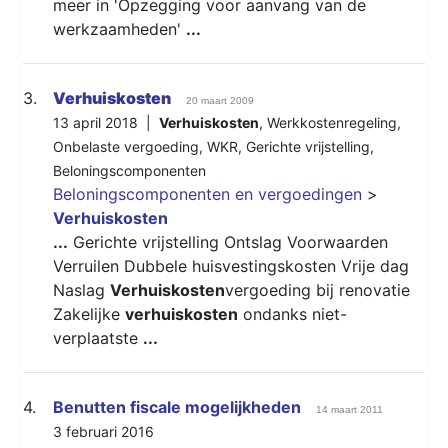
meer in 'Opzegging voor aanvang van de
werkzaamheden'
...
3.
Verhuiskosten
20 maart 2009
13 april 2018 |
Verhuiskosten
,
Werkkostenregeling
,
Onbelaste vergoeding
,
WKR
,
Gerichte vrijstelling
,
Beloningscomponenten
Beloningscomponenten en vergoedingen
>
Verhuiskosten
...
Gerichte vrijstelling Ontslag Voorwaarden
Verruilen Dubbele huisvestingskosten Vrije dag
Naslag
Verhuiskosten
vergoeding bij renovatie
Zakelijke
verhuiskosten
ondanks niet-
verplaatste
...
4.
Benutten fiscale mogelijkheden
14 maart 2011
3 februari 2016