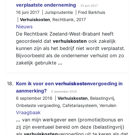
verplaatste onderneming
15 juni 2017
16 juni 2017 | Jurisprudentie | Fred Barkhuis
|
Verhuiskosten
,
Rechtbank
,
2017
Nieuws
De Rechtbank Zeeland-West-Brabant heeft
geoordeeld dat
verhuiskosten
ook zakelijk
kunnen zijn als het bedrijf niet wordt verplaatst.
Bijvoorbeeld als de ondernemer verhuist om zo
zakelijk gebruikte
...
18.
Kom ik voor een
verhuiskosten
vergoeding in
aanmerking?
6 september 2016
6 september 2016 |
Verhuiskosten
,
Belastingvrij
,
Onbelaste vergoeding
,
Cafetariasysteem
,
Verruilen
Vraagbaak
...
van mijn werkgever een (promotie)bonus en
zij zijn eventueel bereid om deze (belastingvrij)
als
verhuiskosten
vergoeding uit te keren als dat