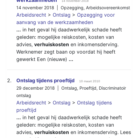
14 november 2018
14 november 2018 |
Opzegging
,
Arbeidsovereenkomst
Arbeidsrecht
>
Ontslag
>
Opzegging voor
aanvang van de werkzaamheden
...
in het geval hij daadwerkelijk schade heeft
geleden: mogelijke reiskosten, kosten van
advies,
verhuiskosten
en inkomensderving.
Werknemer zegt baan op voordat hij heeft
gewerkt Een (nieuwe)
...
2.
Ontslag tijdens proeftijd
10 maart 2010
29 december 2018 |
Ontslag
,
Proeftijd
,
Discriminatoir
ontslag
Arbeidsrecht
>
Ontslag
>
Ontslag tijdens
proeftijd
...
in het geval hij daadwerkelijk schade heeft
geleden: mogelijke reiskosten, kosten van
advies,
verhuiskosten
en inkomensderving. Lees