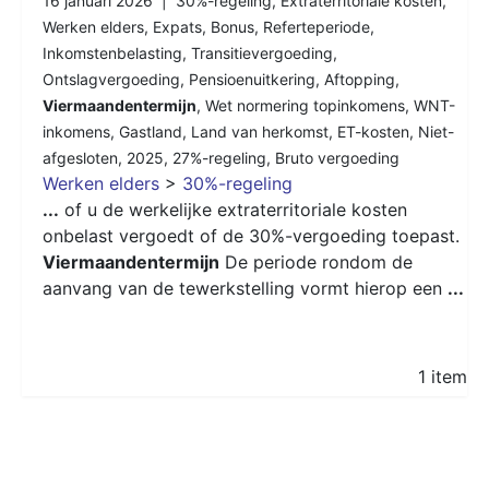
16 januari 2026 |
30%-regeling
,
Extraterritoriale kosten
,
Werken elders
,
Expats
,
Bonus
,
Referteperiode
,
Inkomstenbelasting
,
Transitievergoeding
,
Ontslagvergoeding
,
Pensioenuitkering
,
Aftopping
,
Viermaandentermijn
,
Wet normering topinkomens
,
WNT-
inkomens
,
Gastland
,
Land van herkomst
,
ET-kosten
,
Niet-
afgesloten
,
2025
,
27%-regeling
,
Bruto vergoeding
Werken elders
>
30%-regeling
...
of u de werkelijke extraterritoriale kosten
onbelast vergoedt of de 30%-vergoeding toepast.
Viermaandentermijn
De periode rondom de
aanvang van de tewerkstelling vormt hierop een
...
1 item