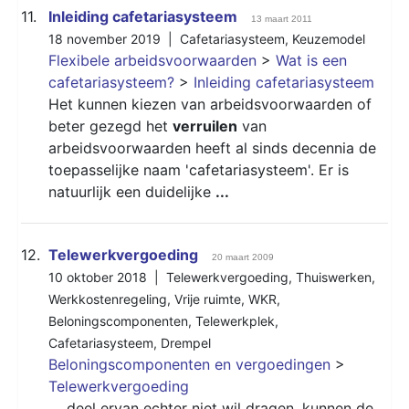
11.
Inleiding cafetariasysteem
13 maart 2011
18 november 2019 |
Cafetariasysteem
,
Keuzemodel
Flexibele arbeidsvoorwaarden
>
Wat is een
cafetariasysteem?
>
Inleiding cafetariasysteem
Het kunnen kiezen van arbeidsvoorwaarden of
beter gezegd het
verruilen
van
arbeidsvoorwaarden heeft al sinds decennia de
toepasselijke naam 'cafetariasysteem'. Er is
natuurlijk een duidelijke
...
12.
Telewerkvergoeding
20 maart 2009
10 oktober 2018 |
Telewerkvergoeding
,
Thuiswerken
,
Werkkostenregeling
,
Vrije ruimte
,
WKR
,
Beloningscomponenten
,
Telewerkplek
,
Cafetariasysteem
,
Drempel
Beloningscomponenten en vergoedingen
>
Telewerkvergoeding
...
deel ervan echter niet wil dragen, kunnen de