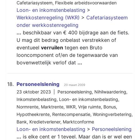
Cafetariasysteem
,
Flexibele arbeidsvoorwaarden
Loon- en inkomstenbelasting
>
Werkkostenregeling (WKR)
>
Cafetariasysteem
onder werkkostenregeling
...
beschikbaar van € 400 bijdrage aan de fiets.
U mag dit bedrag onbelast verstrekken of
eventueel
verruilen
tegen een Bruto
looncomponent of/en de tegenwaarde van
bovenwettelijk verlof dat
...
18.
Personeelslening
20 maart 2009
23 oktober 2023 |
Personeelslening
,
Nihilwaardering
,
Inkomstenbelasting
,
Loon- en inkomstenbelasting
,
Normrente
,
Marktrente
,
WKR
,
Vrije ruimte
,
Bonus
,
Hypotheekrente
,
Rentecompensatie
,
Woningverbetering
,
Bank
,
Kredietverlener
,
Marktconforme
Loon- en inkomstenbelasting
>
Personeelslening
...
is elke cent er 1 teveel. Maar dan is er wel een