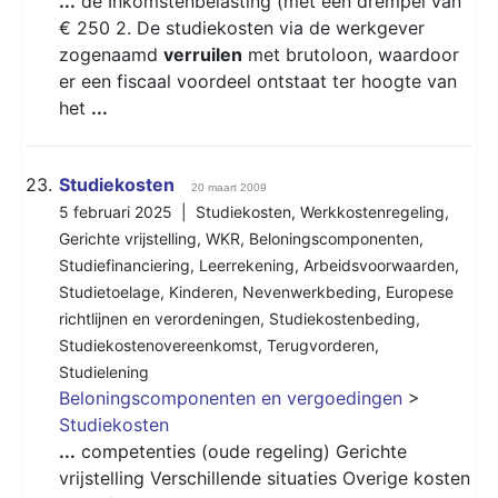
...
de Inkomstenbelasting (met een drempel van
€ 250 2. De studiekosten via de werkgever
zogenaamd
verruilen
met brutoloon, waardoor
er een fiscaal voordeel ontstaat ter hoogte van
het
...
23.
Studiekosten
20 maart 2009
5 februari 2025 |
Studiekosten
,
Werkkostenregeling
,
Gerichte vrijstelling
,
WKR
,
Beloningscomponenten
,
Studiefinanciering
,
Leerrekening
,
Arbeidsvoorwaarden
,
Studietoelage
,
Kinderen
,
Nevenwerkbeding
,
Europese
richtlijnen en verordeningen
,
Studiekostenbeding
,
Studiekostenovereenkomst
,
Terugvorderen
,
Studielening
Beloningscomponenten en vergoedingen
>
Studiekosten
...
competenties (oude regeling) Gerichte
vrijstelling Verschillende situaties Overige kosten