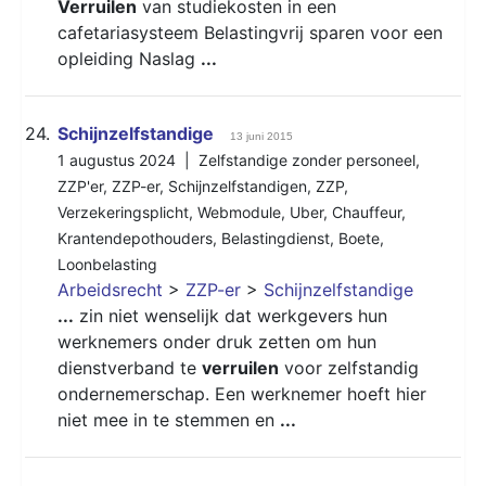
Verruilen
van studiekosten in een
cafetariasysteem Belastingvrij sparen voor een
opleiding Naslag
...
24.
Schijnzelfstandige
13 juni 2015
1 augustus 2024 |
Zelfstandige zonder personeel
,
ZZP'er
,
ZZP-er
,
Schijnzelfstandigen
,
ZZP
,
Verzekeringsplicht
,
Webmodule
,
Uber
,
Chauffeur
,
Krantendepothouders
,
Belastingdienst
,
Boete
,
Loonbelasting
Arbeidsrecht
>
ZZP-er
>
Schijnzelfstandige
...
zin niet wenselijk dat werkgevers hun
werknemers onder druk zetten om hun
dienstverband te
verruilen
voor zelfstandig
ondernemerschap. Een werknemer hoeft hier
niet mee in te stemmen en
...