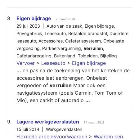
8.
Eigen bijdrage
7 maart 2010
29 juli 2023 |
Auto van de zaak
,
Eigen bijdrage
,
Privégebruik
,
Leaseauto
,
Betaalde brandstof
,
Duurdere
leaseauto
,
Accessoires
,
Cafetariasysteem
,
Onbelaste
vergoeding
,
Parkeervergunning
,
Verruilen
,
Cafetariaregeling
,
Buitenland
,
Tolgelden
,
Bijtelling
Vervoer
>
Leaseauto
>
Eigen bijdrage
...
en pas na de toekenning van het kenteken de
accessoires laat aanbrengen. Onbelast
vergoeden of
verruilen
Maar ook een
navigatiesysteem (zoals Garmin, Tom Tom of
Mio), een carkit of autoradio
...
9.
Lagere werkgeverslasten
14 maart 2011
15 juli 2014 |
Werkgeverslasten
Flexibele arbeidsvoorwaarden
>
Waarom een