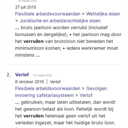
15 maart 2011
27 juli 2015
Flexibele arbeidsvoorwaarden
>
Wettelijke eisen
>
Juridische en arbeidsrechtelijke eisen
...
bruto jaarloon worden verruild (inclusief
bonussen en dergelijke); • het jaarloon mag door
het
verruilen
van brutoloon niet beneden het
minimumloon komen; • iedere werknemer moet
minstens
...
2.
Verlof
15 maart 2011
6 oktober 2016 |
Verlof
Flexibele arbeidsvoorwaarden
>
Gevolgen
invoering cafetariasysteem
>
Verlof
...
gebruiken, maar laten uitbetalen, dan wordt
het gewoon belast als loon. Feitelijk wordt bij
het
verruilen
helemaal geen verlof uit het
verleden ingezet, maar het huidige bruto loon.