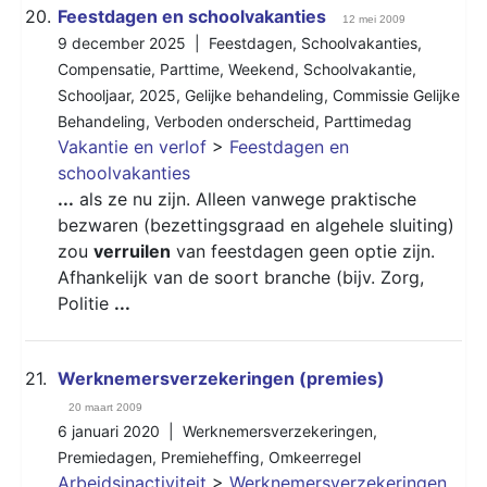
20.
Feestdagen en schoolvakanties
12 mei 2009
9 december 2025 |
Feestdagen
,
Schoolvakanties
,
Compensatie
,
Parttime
,
Weekend
,
Schoolvakantie
,
Schooljaar
,
2025
,
Gelijke behandeling
,
Commissie Gelijke
Behandeling
,
Verboden onderscheid
,
Parttimedag
Vakantie en verlof
>
Feestdagen en
schoolvakanties
...
als ze nu zijn. Alleen vanwege praktische
bezwaren (bezettingsgraad en algehele sluiting)
zou
verruilen
van feestdagen geen optie zijn.
Afhankelijk van de soort branche (bijv. Zorg,
Politie
...
21.
Werknemersverzekeringen (premies)
20 maart 2009
6 januari 2020 |
Werknemersverzekeringen
,
Premiedagen
,
Premieheffing
,
Omkeerregel
Arbeidsinactiviteit
>
Werknemersverzekeringen