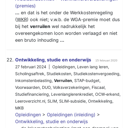
(premies)
...
en dat is het onder de Werkkostenregeling
(
WKR
) ook niet; v.w.b. de WGA-premie moet dus
bij het
verruilen
wel nadrukkelijk het
overeengekomen loon worden verlaagd en niet
een bruto inhouding
...
22.
Ontwikkeling, studie en onderwijs
15 februari 2020
27 februari 2024 |
Opleidingen
,
Leven lang leren
,
Scholingsaftrek
,
Studiekosten
,
Studiekostenvergoeding
,
Inkomstenbelasting
,
Verruilen
,
STAP-budget
,
Voorwaarden
,
DUO
,
Volksverzekeringen
,
Fiscaal
,
Studiefinanciering
,
Levenlanglerenkrediet
,
OCW-erkend
,
Leeroverzicht.nl
,
SLIM
,
SLIM-subsidie
,
Ontwikkeling
,
MKB
Opleidingen
>
Opleidingen (inleiding)
>
Ontwikkeling, studie en onderwijs