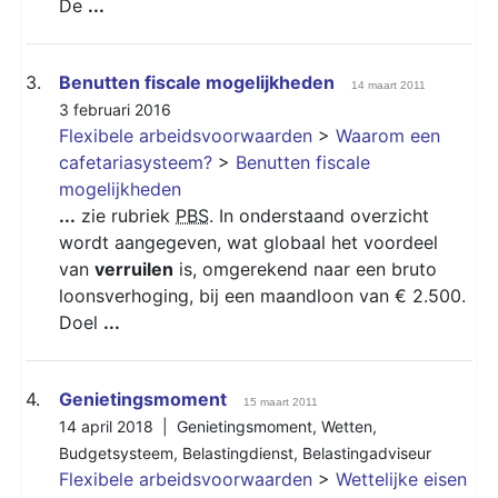
De
...
3.
Benutten fiscale mogelijkheden
14 maart 2011
3 februari 2016
Flexibele arbeidsvoorwaarden
>
Waarom een
cafetariasysteem?
>
Benutten fiscale
mogelijkheden
...
zie rubriek
PBS
. In onderstaand overzicht
wordt aangegeven, wat globaal het voordeel
van
verruilen
is, omgerekend naar een bruto
loonsverhoging, bij een maandloon van € 2.500.
Doel
...
4.
Genietingsmoment
15 maart 2011
14 april 2018 |
Genietingsmoment
,
Wetten
,
Budgetsysteem
,
Belastingdienst
,
Belastingadviseur
Flexibele arbeidsvoorwaarden
>
Wettelijke eisen