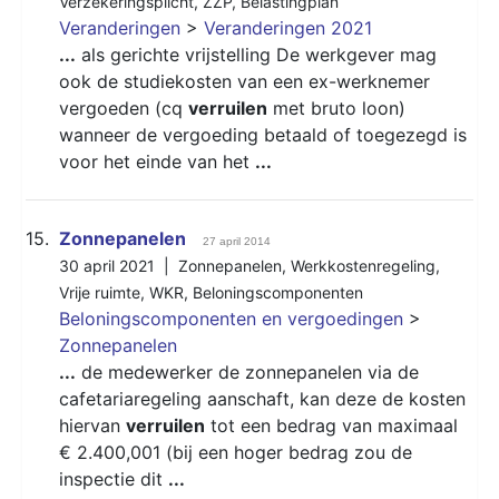
Verzekeringsplicht
,
ZZP
,
Belastingplan
Veranderingen
>
Veranderingen 2021
...
als gerichte vrijstelling De werkgever mag
ook de studiekosten van een ex-werknemer
vergoeden (cq
verruilen
met bruto loon)
wanneer de vergoeding betaald of toegezegd is
voor het einde van het
...
15.
Zonnepanelen
27 april 2014
30 april 2021 |
Zonnepanelen
,
Werkkostenregeling
,
Vrije ruimte
,
WKR
,
Beloningscomponenten
Beloningscomponenten en vergoedingen
>
Zonnepanelen
...
de medewerker de zonnepanelen via de
cafetariaregeling aanschaft, kan deze de kosten
hiervan
verruilen
tot een bedrag van maximaal
€ 2.400,001 (bij een hoger bedrag zou de
inspectie dit
...