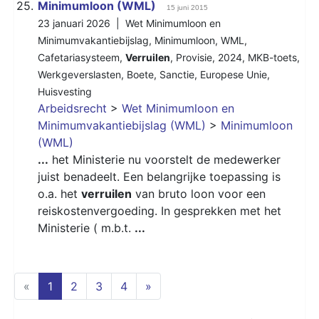
25.
Minimumloon (WML)
15 juni 2015
23 januari 2026 |
Wet Minimumloon en
Minimumvakantiebijslag
,
Minimumloon
,
WML
,
Cafetariasysteem
,
Verruilen
,
Provisie
,
2024
,
MKB-toets
,
Werkgeverslasten
,
Boete
,
Sanctie
,
Europese Unie
,
Huisvesting
Arbeidsrecht
>
Wet Minimumloon en
Minimumvakantiebijslag (WML)
>
Minimumloon
(WML)
...
het Ministerie nu voorstelt de medewerker
juist benadeelt. Een belangrijke toepassing is
o.a. het
verruilen
van bruto loon voor een
reiskostenvergoeding. In gesprekken met het
Ministerie ( m.b.t.
...
(current)
«
1
2
3
4
»