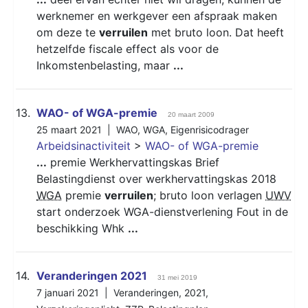
werknemer en werkgever een afspraak maken
om deze te
verruilen
met bruto loon. Dat heeft
hetzelfde fiscale effect als voor de
Inkomstenbelasting, maar
...
13.
WAO- of WGA-premie
20 maart 2009
25 maart 2021 |
WAO
,
WGA
,
Eigenrisicodrager
Arbeidsinactiviteit
>
WAO- of WGA-premie
...
premie Werkhervattingskas Brief
Belastingdienst over werkhervattingskas 2018
WGA
premie
verruilen
; bruto loon verlagen
UWV
start onderzoek WGA-dienstverlening Fout in de
beschikking Whk
...
14.
Veranderingen 2021
31 mei 2019
7 januari 2021 |
Veranderingen
,
2021
,