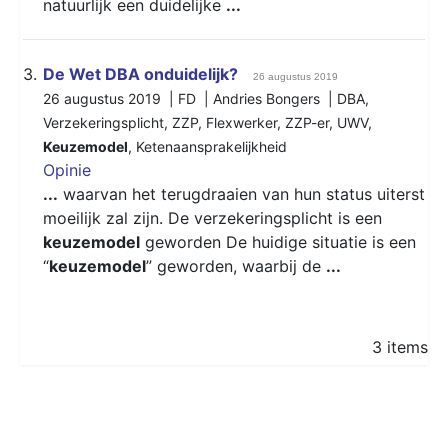
natuurlijk een duidelijke
...
3.
De Wet DBA onduidelijk?
26 augustus 2019
26 augustus 2019 | FD | Andries Bongers |
DBA
,
Verzekeringsplicht
,
ZZP
,
Flexwerker
,
ZZP-er
,
UWV
,
Keuzemodel
,
Ketenaansprakelijkheid
Opinie
...
waarvan het terugdraaien van hun status uiterst
moeilijk zal zijn. De verzekeringsplicht is een
keuzemodel
geworden De huidige situatie is een
“
keuzemodel
” geworden, waarbij de
...
3 items