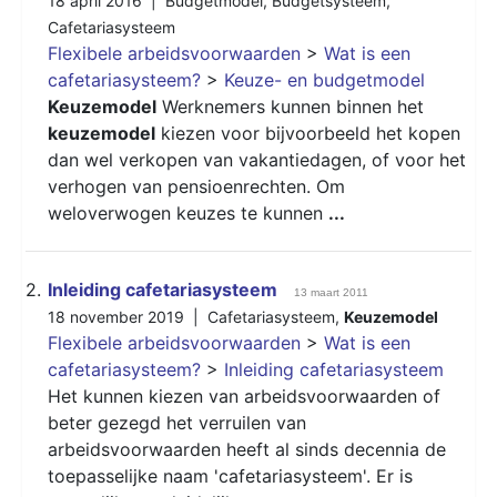
18 april 2016 |
Budgetmodel
,
Budgetsysteem
,
Cafetariasysteem
Flexibele arbeidsvoorwaarden
>
Wat is een
cafetariasysteem?
>
Keuze- en budgetmodel
Keuzemodel
Werknemers kunnen binnen het
keuzemodel
kiezen voor bijvoorbeeld het kopen
dan wel verkopen van vakantiedagen, of voor het
verhogen van pensioenrechten. Om
weloverwogen keuzes te kunnen
...
2.
Inleiding cafetariasysteem
13 maart 2011
18 november 2019 |
Cafetariasysteem
,
Keuzemodel
Flexibele arbeidsvoorwaarden
>
Wat is een
cafetariasysteem?
>
Inleiding cafetariasysteem
Het kunnen kiezen van arbeidsvoorwaarden of
beter gezegd het verruilen van
arbeidsvoorwaarden heeft al sinds decennia de
toepasselijke naam 'cafetariasysteem'. Er is