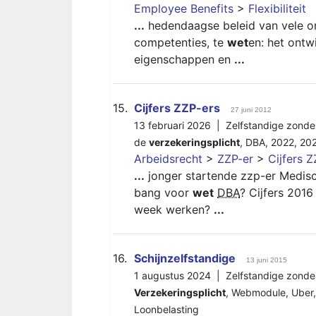
Employee Benefits
>
Flexibiliteit
...
hedendaagse beleid van vele or
competenties, te
wet
en: het ontw
eigenschappen en
...
15.
Cijfers ZZP-ers
27 juni 2012
13 februari 2026 |
Zelfstandige zonde
de
verzekeringsplicht
,
DBA
,
2022
,
20
Arbeidsrecht
>
ZZP-er
>
Cijfers Z
...
jonger startende zzp-er Medisch
bang voor
wet
DBA
? Cijfers 2016
week werken?
...
16.
Schijnzelfstandige
13 juni 2015
1 augustus 2024 |
Zelfstandige zonde
Verzekeringsplicht
,
Webmodule
,
Uber
Loonbelasting