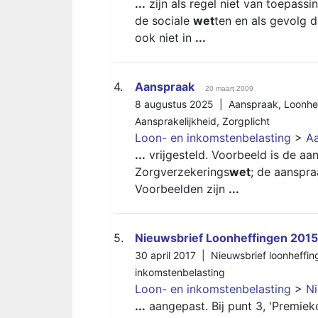
...
zijn als regel niet van toepass
de sociale
wet
ten en als gevolg d
ook niet in
...
4.
Aanspraak
20 maart 2009
8 augustus 2025 |
Aanspraak
,
Loonhe
Aansprakelijkheid
,
Zorgplicht
Loon- en inkomstenbelasting
>
A
...
vrijgesteld. Voorbeeld is de a
Zorgverzekerings
wet
; de aanspra
Voorbeelden zijn
...
5.
Nieuwsbrief Loonheffingen 2015
30 april 2017 |
Nieuwsbrief loonheffin
inkomstenbelasting
Loon- en inkomstenbelasting
>
Ni
...
aangepast. Bij punt 3, 'Premiek