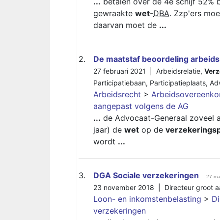
...
betalen over de 4e schijf 52% b
gewraakte
wet
-
DBA
. Zzp'ers moe
daarvan moet de
...
2.
De maatstaf beoordeling arbeid
27 februari 2021 |
Arbeidsrelatie
,
Verz
Participatiebaan
,
Participatieplaats
,
Ad
Arbeidsrecht
>
Arbeidsovereenko
aangepast volgens de AG
...
de Advocaat-Generaal zoveel aan
jaar) de
wet
op de
verzekeringsp
wordt
...
3.
DGA Sociale verzekeringen
27 ma
23 november 2018 |
Directeur groot 
Loon- en inkomstenbelasting
>
Di
verzekeringen