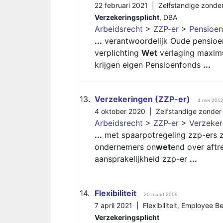
22 februari 2021 |
Zelfstandige zonde
Verzekeringsplicht
,
DBA
Arbeidsrecht
>
ZZP-er
>
Pensioen
...
verantwoordelijk Oude pensioen
verplichting
Wet
verlaging maxim
krijgen eigen Pensioenfonds
...
13.
Verzekeringen (ZZP-er)
4 mei 201
4 oktober 2020 |
Zelfstandige zonder
Arbeidsrecht
>
ZZP-er
>
Verzeker
...
met spaarpotregeling zzp-ers 
ondernemers on
wet
end over aft
aansprakelijkheid zzp-er
...
14.
Flexibiliteit
20 maart 2009
7 april 2021 |
Flexibiliteit
,
Employee Be
Verzekeringsplicht