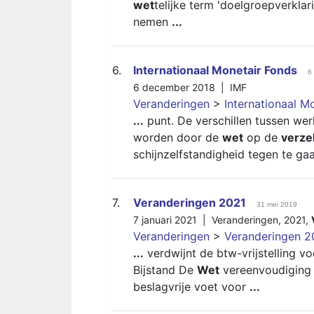
wet
telijke term 'doelgroepverklar
nemen
...
6.
Internationaal Monetair Fonds
6
6 december 2018 |
IMF
Veranderingen
>
Internationaal M
...
punt. De verschillen tussen w
worden door de
wet
op de
verze
schijnzelfstandigheid tegen te ga
7.
Veranderingen 2021
31 mei 2019
7 januari 2021 |
Veranderingen
,
2021
,
Veranderingen
>
Veranderingen 2
...
verdwijnt de btw-vrijstelling 
Bijstand De
Wet
vereenvoudiging b
beslagvrije voet voor
...