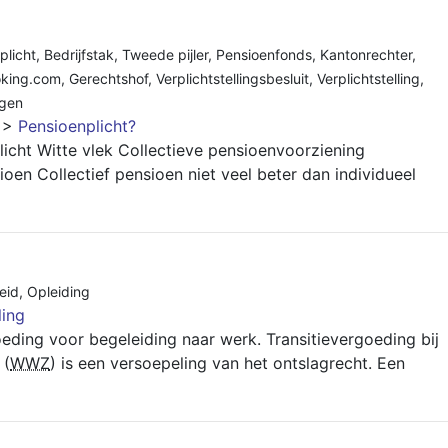
plicht
,
Bedrijfstak
,
Tweede pijler
,
Pensioenfonds
,
Kantonrechter
,
king.com
,
Gerechtshof
,
Verplichtstellingsbesluit
,
Verplichtstelling
,
igen
>
Pensioenplicht?
plicht Witte vlek Collectieve pensioenvoorziening
oen Collectief pensioen niet veel beter dan individueel
eid
,
Opleiding
ing
eding voor begeleiding naar werk. Transitievergoeding bij
 (
WWZ
) is een versoepeling van het ontslagrecht. Een