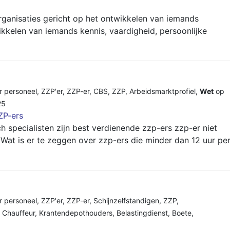
ganisaties gericht op het ontwikkelen van iemands
ikkelen van iemands kennis, vaardigheid, persoonlijke
r personeel
,
ZZP'er
,
ZZP-er
,
CBS
,
ZZP
,
Arbeidsmarktprofiel
,
Wet
op
25
ZP-ers
 specialisten zijn best verdienende zzp-ers zzp-er niet
 Wat is er te zeggen over zzp-ers die minder dan 12 uur pe
r personeel
,
ZZP'er
,
ZZP-er
,
Schijnzelfstandigen
,
ZZP
,
,
Chauffeur
,
Krantendepothouders
,
Belastingdienst
,
Boete
,