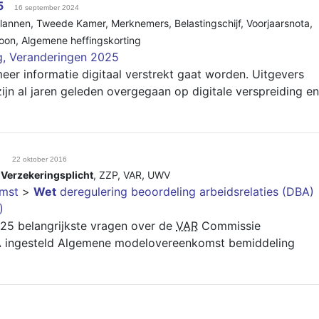
5
16 september 2024
lannen
,
Tweede Kamer
,
Merknemers
,
Belastingschijf
,
Voorjaarsnota
,
oon
,
Algemene heffingskorting
g, Veranderingen 2025
meer informatie digitaal verstrekt gaat worden. Uitgevers
zijn al jaren geleden overgegaan op digitale verspreiding en
)
22 oktober 2016
,
Verzekeringsplicht
,
ZZP
,
VAR
,
UWV
mst
>
Wet
deregulering beoordeling arbeidsrelaties (DBA)
)
 25 belangrijkste vragen over de
VAR
Commissie
ingesteld Algemene modelovereenkomst bemiddeling