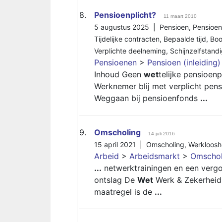
8.
Pensioenplicht?
11 maart 2010
5 augustus 2025 |
Pensioen
,
Pensioen
Tijdelijke contracten
,
Bepaalde tijd
,
Boo
Verplichte deelneming
,
Schijnzelfstand
Pensioenen
>
Pensioen (inleiding)
Inhoud Geen
wet
telijke pensioen
Werknemer blij met verplicht pensi
Weggaan bij pensioenfonds
...
9.
Omscholing
14 juli 2016
15 april 2021 |
Omscholing
,
Werkloosh
Arbeid
>
Arbeidsmarkt
>
Omschol
...
netwerktrainingen en een vergo
ontslag De
Wet
Werk & Zekerheid
maatregel is de
...