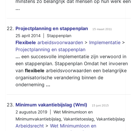
minstens zo belangrijk dat mensen op hun werk een
...
22.
Projectplanning en stappenplan
15 maart 2011
25 april 2014 |
Stappenplan
Flexibele
arbeidsvoorwaarden
>
Implementatie
>
Projectplanning en stappenplan
...
een succesvolle implementatie zijn verwoord in
een stappenplan. Stappenplan Omdat het invoeren
van
flexibele
arbeidsvoorwaarden een belangrijke
organisatorische verandering binnen de
onderneming
...
23.
Minimum vakantiebijslag (Wml)
15 juni 2015
2 augustus 2019 |
Wet Minimumloon en
Minimumvakantiebijslag
,
Vakantietoeslag
,
Vakantiebijslag
Arbeidsrecht
>
Wet Minimumloon en