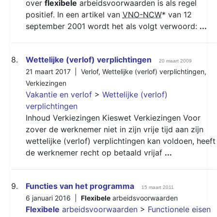
over
flexibele
arbeidsvoorwaarden is als regel
positief. In een artikel van
VNO-NCW
* van 12
september 2001 wordt het als volgt verwoord:
...
8.
Wettelijke (verlof) verplichtingen
20 maart 2009
21 maart 2017 |
Verlof
,
Wettelijke (verlof) verplichtingen
,
Verkiezingen
Vakantie en verlof
>
Wettelijke (verlof)
verplichtingen
Inhoud Verkiezingen Kieswet Verkiezingen Voor
zover de werknemer niet in zijn vrije tijd aan zijn
wettelijke (verlof) verplichtingen kan voldoen, heeft
de werknemer recht op betaald vrijaf
...
9.
Functies van het programma
15 maart 2011
6 januari 2016 |
Flexibele
arbeidsvoorwaarden
Flexibele
arbeidsvoorwaarden
>
Functionele eisen