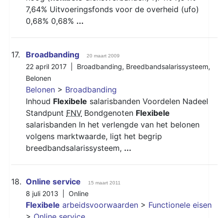
7,64% Uitvoeringsfonds voor de overheid (ufo)
0,68% 0,68%
...
17.
Broadbanding
20 maart 2009
22 april 2017 |
Broadbanding
,
Breedbandsalarissysteem
,
Belonen
Belonen
>
Broadbanding
Inhoud
Flexibele
salarisbanden Voordelen Nadeel
Standpunt
FNV
Bondgenoten
Flexibele
salarisbanden In het verlengde van het belonen
volgens marktwaarde, ligt het begrip
breedbandsalarissysteem,
...
18.
Online service
15 maart 2011
8 juli 2013 |
Online
Flexibele
arbeidsvoorwaarden
>
Functionele eisen
>
Online service