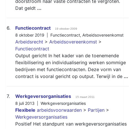
doorstroom naar vaste contracten te vergroten.
Dat geldt
...
6.
Functiecontract
19 oktober 2009
8 oktober 2019 |
Functiecontract
,
Arbeidsovereenkomst
Arbeidsrecht
>
Arbeidsovereenkomst
>
Functiecontract
Output gericht In het kader van de toenemende
flexibilisering en individualisering werken sommige
bedrijven met functiecontracten. Deze vorm van
contract is vooral gericht op output. Terwijl in de
...
7.
Werkgeversorganisaties
15 maart 2011
8 juli 2013 |
Werkgeversorganisaties
Flexibele
arbeidsvoorwaarden
>
Partijen
>
Werkgeversorganisaties
Positief Het standpunt van werkgeversorganisaties