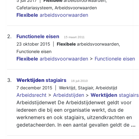
5 juli 2017 |
Flexibele
arbeidsvoorwaarden
,
Cafetariasysteem
,
Arbeidsvoorwaarden
Flexibele
arbeidsvoorwaarden
2.
Functionele eisen
15 maart 2011
23 oktober 2015 |
Flexibele
arbeidsvoorwaarden
,
Functionele eisen
Flexibele
arbeidsvoorwaarden
>
Functionele eisen
3.
Werktijden
stagiairs
16 juli 2010
7 december 2015 |
Werktijd
,
Stagiair
,
Arbeidstijd
Arbeidsrecht
>
Arbeidstijden
>
Werktijden
stagiairs
Arbeidstijdenwet De Arbeidstijdenwet geldt voor
iedereen die bij een organisatie werkt, dus de
werknemers en ook stagiairs, uitzendkrachten en
gedetacheerden. In een aantal gevallen geldt de
...