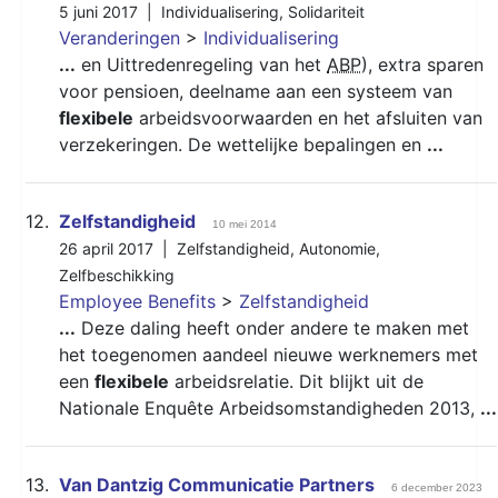
5 juni 2017 |
Individualisering
,
Solidariteit
Veranderingen
>
Individualisering
...
en Uittredenregeling van het
ABP
), extra sparen
voor pensioen, deelname aan een systeem van
flexibele
arbeidsvoorwaarden en het afsluiten van
verzekeringen. De wettelijke bepalingen en
...
12.
Zelfstandigheid
10 mei 2014
26 april 2017 |
Zelfstandigheid
,
Autonomie
,
Zelfbeschikking
Employee Benefits
>
Zelfstandigheid
...
Deze daling heeft onder andere te maken met
het toegenomen aandeel nieuwe werknemers met
een
flexibele
arbeidsrelatie. Dit blijkt uit de
Nationale Enquête Arbeidsomstandigheden 2013,
...
13.
Van Dantzig Communicatie Partners
6 december 2023