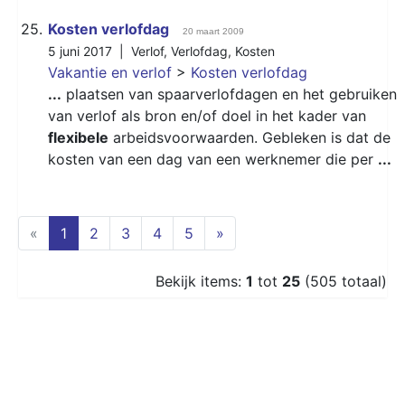
25.
Kosten verlofdag
20 maart 2009
5 juni 2017 |
Verlof
,
Verlofdag
,
Kosten
Vakantie en verlof
>
Kosten verlofdag
...
plaatsen van spaarverlofdagen en het gebruiken
van verlof als bron en/of doel in het kader van
flexibele
arbeidsvoorwaarden. Gebleken is dat de
kosten van een dag van een werknemer die per
...
(current)
«
1
2
3
4
5
»
Bekijk items:
1
tot
25
(505 totaal)