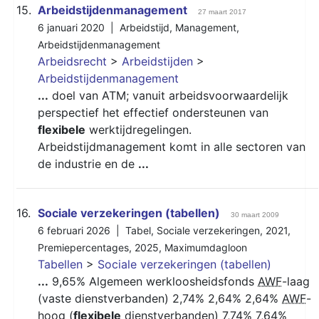
15.
Arbeidstijdenmanagement
27 maart 2017
6 januari 2020 |
Arbeidstijd
,
Management
,
Arbeidstijdenmanagement
Arbeidsrecht
>
Arbeidstijden
>
Arbeidstijdenmanagement
...
doel van ATM; vanuit arbeidsvoorwaardelijk
perspectief het effectief ondersteunen van
flexibele
werktijdregelingen.
Arbeidstijdmanagement komt in alle sectoren van
de industrie en de
...
16.
Sociale verzekeringen (tabellen)
30 maart 2009
6 februari 2026 |
Tabel
,
Sociale verzekeringen
,
2021
,
Premiepercentages
,
2025
,
Maximumdagloon
Tabellen
>
Sociale verzekeringen (tabellen)
...
9,65% Algemeen werkloosheidsfonds
AWF
-laag
(vaste dienstverbanden) 2,74% 2,64% 2,64%
AWF
-
hoog (
flexibele
dienstverbanden) 7,74% 7,64%