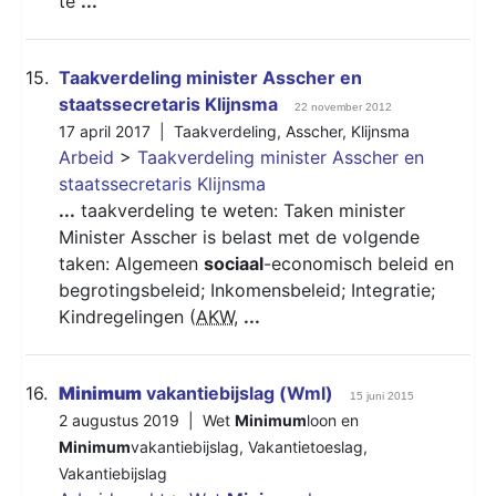
te
...
15.
Taakverdeling minister Asscher en
staatssecretaris Klijnsma
22 november 2012
17 april 2017 |
Taakverdeling
,
Asscher
,
Klijnsma
Arbeid
>
Taakverdeling minister Asscher en
staatssecretaris Klijnsma
...
taakverdeling te weten: Taken minister
Minister Asscher is belast met de volgende
taken: Algemeen
sociaal
-economisch beleid en
begrotingsbeleid; Inkomensbeleid; Integratie;
Kindregelingen (
AKW
,
...
16.
Minimum
vakantiebijslag (Wml)
15 juni 2015
2 augustus 2019 |
Wet
Minimum
loon en
Minimum
vakantiebijslag
,
Vakantietoeslag
,
Vakantiebijslag