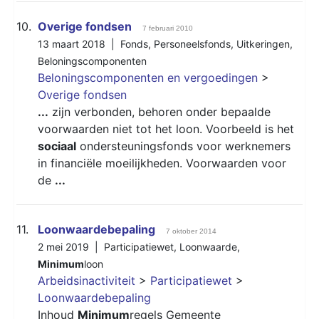
10.
Overige fondsen
7 februari 2010
13 maart 2018 |
Fonds
,
Personeelsfonds
,
Uitkeringen
,
Beloningscomponenten
Beloningscomponenten en vergoedingen
>
Overige fondsen
...
zijn verbonden, behoren onder bepaalde
voorwaarden niet tot het loon. Voorbeeld is het
sociaal
ondersteuningsfonds voor werknemers
in financiële moeilijkheden. Voorwaarden voor
de
...
11.
Loonwaardebepaling
7 oktober 2014
2 mei 2019 |
Participatiewet
,
Loonwaarde
,
Minimum
loon
Arbeidsinactiviteit
>
Participatiewet
>
Loonwaardebepaling
Inhoud
Minimum
regels Gemeente