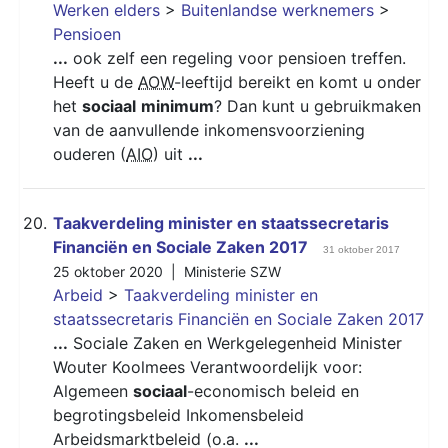
Werken elders
>
Buitenlandse werknemers
>
Pensioen
...
ook zelf een regeling voor pensioen treffen.
Heeft u de
AOW
-leeftijd bereikt en komt u onder
het
sociaal
minimum
? Dan kunt u gebruikmaken
van de aanvullende inkomensvoorziening
ouderen (
AIO
) uit
...
20.
Taakverdeling minister en staatssecretaris
Financiën en Sociale Zaken 2017
31 oktober 2017
25 oktober 2020 |
Ministerie SZW
Arbeid
>
Taakverdeling minister en
staatssecretaris Financiën en Sociale Zaken 2017
...
Sociale Zaken en Werkgelegenheid Minister
Wouter Koolmees Verantwoordelijk voor:
Algemeen
sociaal
-economisch beleid en
begrotingsbeleid Inkomensbeleid
Arbeidsmarktbeleid (o.a.
...