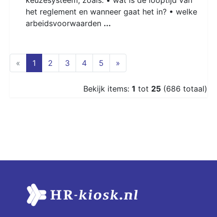
het reglement en wanneer gaat het in? • welke
arbeidsvoorwaarden
...
(current)
«
1
2
3
4
5
»
Bekijk items:
1
tot
25
(686 totaal)