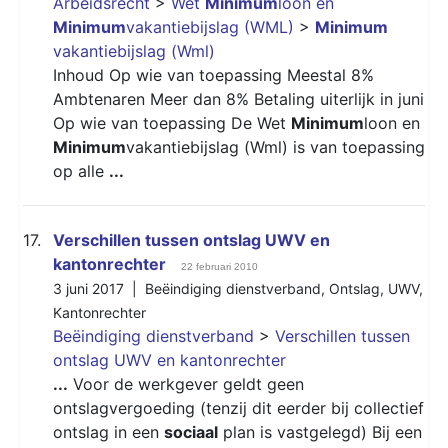
Arbeidsrecht
>
Wet
Minimum
loon en
Minimum
vakantiebijslag (WML)
>
Minimum
vakantiebijslag (Wml)
Inhoud Op wie van toepassing Meestal 8%
Ambtenaren Meer dan 8% Betaling uiterlijk in juni
Op wie van toepassing De Wet
Minimum
loon en
Minimum
vakantiebijslag (Wml) is van toepassing
op alle
...
17.
Verschillen tussen ontslag UWV en
kantonrechter
22 februari 2010
3 juni 2017 |
Beëindiging dienstverband
,
Ontslag
,
UWV
,
Kantonrechter
Beëindiging dienstverband
>
Verschillen tussen
ontslag UWV en kantonrechter
...
Voor de werkgever geldt geen
ontslagvergoeding (tenzij dit eerder bij collectief
ontslag in een
sociaal
plan is vastgelegd) Bij een