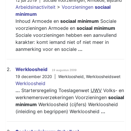
12 juli 2019 |
Sociale voorzieningen
,
Armoede
,
Bijstand
Arbeidsinactiviteit
>
Voorzieningen
sociaal
minimum
Inhoud Armoede en
sociaal
minimum
Sociale
voorzieningen Armoede en
sociaal
minimum
Sociale voorzieningen hebben een aanvullend
karakter: komt iemand niet of niet meer in
aanmerking voor en sociale
...
2.
Werkloosheid
19 augustus 2009
19 december 2020 |
Werkloosheid
,
Werkloosheidswet
Werkloosheid
...
Startersregeling Toeslagenwet
UWV
Volks- en
werknemersverzekeringen Voorzieningen
sociaal
minimum
Werkloosheid (cijfers) Werkloosheid
(inleiding en begrippen) Werkloosheid
...