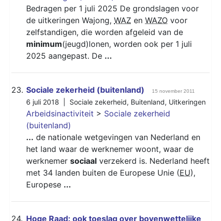
Bedragen per 1 juli 2025 De grondslagen voor
de uitkeringen Wajong,
WAZ
en
WAZO
voor
zelfstandigen, die worden afgeleid van de
minimum
(jeugd)lonen, worden ook per 1 juli
2025 aangepast. De
...
23.
Sociale zekerheid (buitenland)
15 november 2011
6 juli 2018 |
Sociale zekerheid
,
Buitenland
,
Uitkeringen
Arbeidsinactiviteit
>
Sociale zekerheid
(buitenland)
...
de nationale wetgevingen van Nederland en
het land waar de werknemer woont, waar de
werknemer
sociaal
verzekerd is. Nederland heeft
met 34 landen buiten de Europese Unie (
EU
),
Europese
...
24.
Hoge Raad: ook toeslag over bovenwettelijke