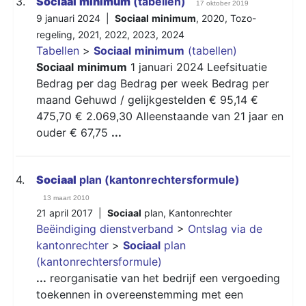
3.
Sociaal
minimum
(tabellen)
17 oktober 2019
9 januari 2024 |
Sociaal
minimum
,
2020
,
Tozo-
regeling
,
2021
,
2022
,
2023
,
2024
Tabellen
>
Sociaal
minimum
(tabellen)
Sociaal
minimum
1 januari 2024 Leefsituatie
Bedrag per dag Bedrag per week Bedrag per
maand Gehuwd / gelijkgestelden € 95,14 €
475,70 € 2.069,30 Alleenstaande van 21 jaar en
ouder € 67,75
...
4.
Sociaal
plan (kantonrechtersformule)
13 maart 2010
21 april 2017 |
Sociaal
plan
,
Kantonrechter
Beëindiging dienstverband
>
Ontslag via de
kantonrechter
>
Sociaal
plan
(kantonrechtersformule)
...
reorganisatie van het bedrijf een vergoeding
toekennen in overeenstemming met een