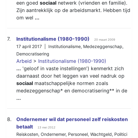
een goed
sociaal
netwerk (vrienden en familie).
Zijn aantrekklijk op de arbeidsmarkt. Hebben tijd
om wel
...
7.
Institutionalisme (1980-1990)
20 maart 2009
17 april 2017 |
Institutionalisme
,
Medezeggenschap
,
Democratisering
Arbeid
>
Institutionalisme (1980-1990)
...
'geloof in vaste instellingen') kenmerkt zich
daarnaast door het leggen van veel nadruk op
sociaal
maatschappelijke normen zoals
medezeggenschap* en democratisering** in de
...
8.
Ondernemer wil dat personeel zelf reiskosten
betaalt
13 mei 2012
Reiskosten
,
Ondernemer
,
Personeel
,
Wachtgeld
,
Politici