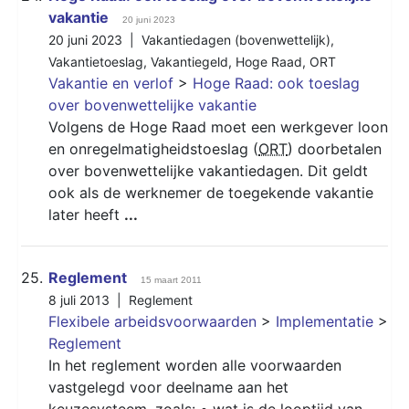
vakantie
20 juni 2023
20 juni 2023 |
Vakantiedagen (bovenwettelijk)
,
Vakantietoeslag
,
Vakantiegeld
,
Hoge Raad
,
ORT
Vakantie en verlof
>
Hoge Raad: ook toeslag
over bovenwettelijke vakantie
Volgens de Hoge Raad moet een werkgever loon
en onregelmatigheidstoeslag (
ORT
) doorbetalen
over bovenwettelijke vakantiedagen. Dit geldt
ook als de werknemer de toegekende vakantie
later heeft
...
25.
Reglement
15 maart 2011
8 juli 2013 |
Reglement
Flexibele arbeidsvoorwaarden
>
Implementatie
>
Reglement
In het reglement worden alle voorwaarden
vastgelegd voor deelname aan het
keuzesysteem, zoals: • wat is de looptijd van