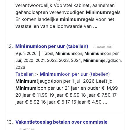
verantwoordelijk Voorstel kabinet, aannemen
gehandicapten vereenvoudigen
Minimum
regels
Er komen landelijke
minimum
regels voor het
vaststellen van de loonwaarde van
...
12.
Minimum
loon per uur (tabellen)
30 maart 2009
9 juni 2026 |
Tabel
,
Minimum
loon
,
Minimum
loon per
uur
,
2020
,
2021
,
2022
,
2023
,
2024
,
Minimum
jeugdloon
,
2026
Tabellen
>
Minimum
loon per uur (tabellen)
Minimum
(jeugd)loon per 1 juli 2026 Leeftijd
Minimum
loon per uur 21 jaar en ouder € 14,99
20 jaar € 11,99 19 jaar € 8,99 18 jaar € 7,50 17
jaar € 5,92 16 jaar € 5,17 15 jaar € 4,50
...
13.
Vakantietoeslag betalen over commissie
13 juli 2014