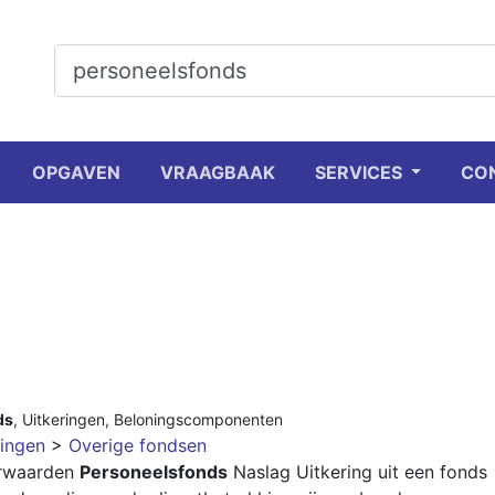
OPGAVEN
VRAAGBAAK
SERVICES
CO
ds
,
Uitkeringen
,
Beloningscomponenten
ingen
>
Overige fondsen
orwaarden
Personeelsfonds
Naslag Uitkering uit een fonds