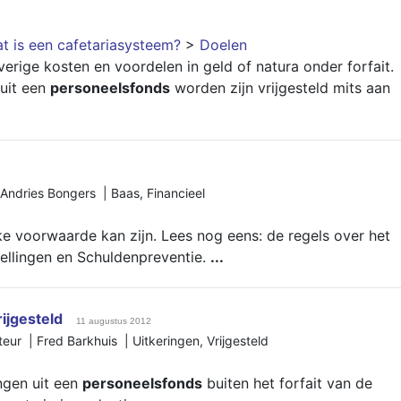
t is een cafetariasysteem?
>
Doelen
verige kosten en voordelen in geld of natura onder forfait.
 uit een
personeelsfonds
worden zijn vrijgesteld mits aan
 Andries Bongers |
Baas
,
Financieel
ke voorwaarde kan zijn. Lees nog eens: de regels over het
tellingen en Schuldenpreventie.
...
rijgesteld
11 augustus 2012
teur | Fred Barkhuis |
Uitkeringen
,
Vrijgesteld
ngen uit een
personeelsfonds
buiten het forfait van de