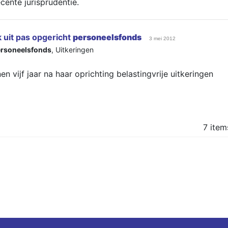
cente jurisprudentie.
k uit pas opgericht
personeelsfonds
3 mei 2012
rsoneelsfonds
,
Uitkeringen
n vijf jaar na haar oprichting belastingvrije uitkeringen
7 item