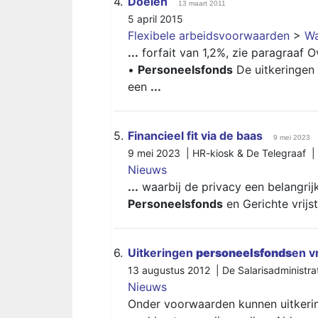
4.
Doelen
13 maart 2011
5 april 2015
Flexibele arbeidsvoorwaarden
>
Wa
...
forfait van 1,2%, zie paragraaf O
•
Personeelsfonds
De uitkeringen
een
...
5.
Financieel fit via de baas
9 mei 2023
9 mei 2023 | HR-kiosk & De Telegraaf |
Nieuws
...
waarbij de privacy een belangrij
Personeelsfonds
en Gerichte vrijs
6.
Uitkeringen
personeelsfonds
en v
13 augustus 2012 | De Salarisadministra
Nieuws
Onder voorwaarden kunnen uitkeri