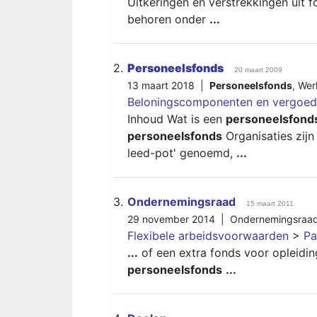
Uitkeringen en verstrekkingen uit 
behoren onder
...
2.
Personeelsfonds
20 maart 2009
13 maart 2018 |
Personeelsfonds
,
Wer
Beloningscomponenten en vergoed
Inhoud Wat is een
personeelsfond
personeelsfonds
Organisaties zijn
leed-pot' genoemd,
...
3.
Ondernemingsraad
15 maart 2011
29 november 2014 |
Ondernemingsraa
Flexibele arbeidsvoorwaarden
>
Pa
...
of een extra fonds voor opleidin
personeelsfonds
...