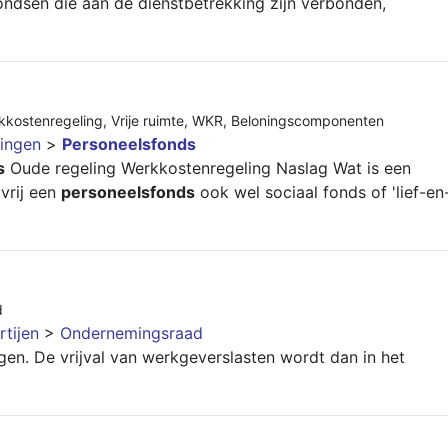
fondsen die aan de dienstbetrekking zijn verbonden,
kkostenregeling
,
Vrije ruimte
,
WKR
,
Beloningscomponenten
ingen
>
Personeelsfonds
s
Oude regeling Werkkostenregeling Naslag Wat is een
 vrij een
personeelsfonds
ook wel sociaal fonds of 'lief-en
d
rtijen
>
Ondernemingsraad
gen. De vrijval van werkgeverslasten wordt dan in het