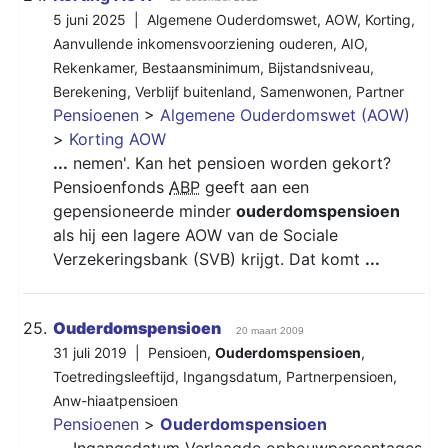
5 juni 2025 |
Algemene Ouderdomswet
,
AOW
,
Korting
,
Aanvullende inkomensvoorziening ouderen
,
AIO
,
Rekenkamer
,
Bestaansminimum
,
Bijstandsniveau
,
Berekening
,
Verblijf buitenland
,
Samenwonen
,
Partner
Pensioenen
>
Algemene Ouderdomswet (AOW)
>
Korting AOW
...
nemen'. Kan het pensioen worden gekort?
Pensioenfonds
ABP
geeft aan een
gepensioneerde minder
ouderdomspensioen
als hij een lagere AOW van de Sociale
Verzekeringsbank (SVB) krijgt. Dat komt
...
25.
Ouderdomspensioen
20 maart 2009
31 juli 2019 |
Pensioen
,
Ouderdomspensioen
,
Toetredingsleeftijd
,
Ingangsdatum
,
Partnerpensioen
,
Anw-hiaatpensioen
Pensioenen
>
Ouderdomspensioen
...
Ingangsdatum Verlaagde opbouwpercentages