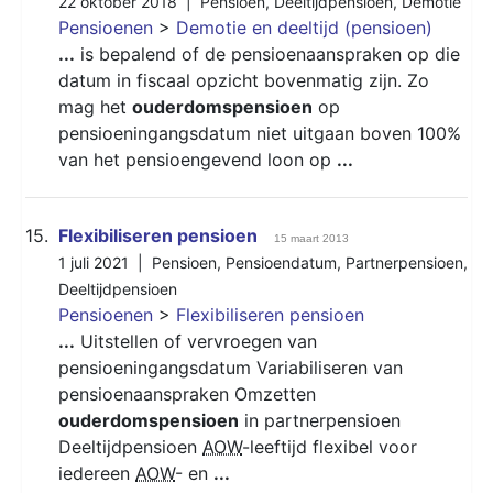
22 oktober 2018 |
Pensioen
,
Deeltijdpensioen
,
Demotie
Pensioenen
>
Demotie en deeltijd (pensioen)
...
is bepalend of de pensioenaanspraken op die
datum in fiscaal opzicht bovenmatig zijn. Zo
mag het
ouderdomspensioen
op
pensioeningangsdatum niet uitgaan boven 100%
van het pensioengevend loon op
...
15.
Flexibiliseren pensioen
15 maart 2013
1 juli 2021 |
Pensioen
,
Pensioendatum
,
Partnerpensioen
,
Deeltijdpensioen
Pensioenen
>
Flexibiliseren pensioen
...
Uitstellen of vervroegen van
pensioeningangsdatum Variabiliseren van
pensioenaanspraken Omzetten
ouderdomspensioen
in partnerpensioen
Deeltijdpensioen
AOW
-leeftijd flexibel voor
iedereen
AOW
- en
...