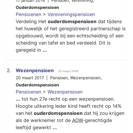
17 januari 2016 |
Pensioen
,
Verevening
,
Ouderdomspensioen
Pensioenen
>
Vereveningspensioen
Verdeling Het
ouderdomspensioen
dat tijdens
het huwelijk of het geregistreerd partnerschap is
opgebouwd, wordt bij een echtscheiding of een
scheiding van tafel en bed verdeeld. Dit is
geregeld in
...
2.
Wezenpensioen
20 maart 2009
20 maart 2017 |
Pensioen
,
Wezenpensioen
,
Ouderdomspensioen
Pensioenen
>
Wezenpensioen
...
tot hun 27e recht op een wezenpensioen.
Hoogte uitkering Ieder kind heeft recht op 14%
van het
ouderdomspensioen
dat hij zou krijgen
als de werknemer tot de
AOW
-gerechtigde
leeftijd gewerkt
...