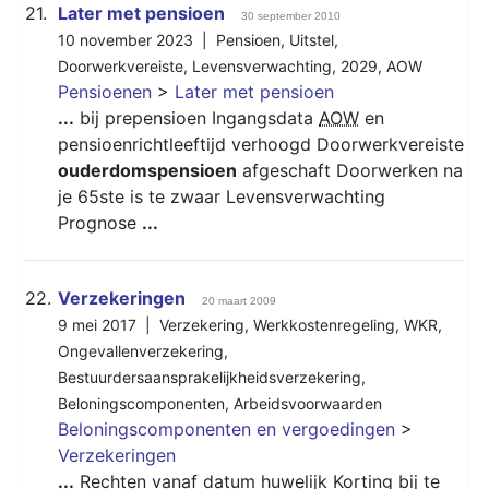
21.
Later met pensioen
30 september 2010
10 november 2023 |
Pensioen
,
Uitstel
,
Doorwerkvereiste
,
Levensverwachting
,
2029
,
AOW
Pensioenen
>
Later met pensioen
...
bij prepensioen Ingangsdata
AOW
en
pensioenrichtleeftijd verhoogd Doorwerkvereiste
ouderdomspensioen
afgeschaft Doorwerken na
je 65ste is te zwaar Levensverwachting
Prognose
...
22.
Verzekeringen
20 maart 2009
9 mei 2017 |
Verzekering
,
Werkkostenregeling
,
WKR
,
Ongevallenverzekering
,
Bestuurdersaansprakelijkheidsverzekering
,
Beloningscomponenten
,
Arbeidsvoorwaarden
Beloningscomponenten en vergoedingen
>
Verzekeringen
...
Rechten vanaf datum huwelijk Korting bij te