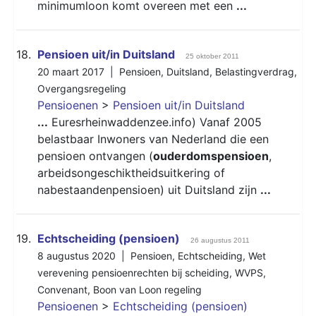
minimumloon komt overeen met een
...
18.
Pensioen uit/in Duitsland
25 oktober 2011
20 maart 2017 |
Pensioen
,
Duitsland
,
Belastingverdrag
,
Overgangsregeling
Pensioenen
>
Pensioen uit/in Duitsland
...
Euresrheinwaddenzee.info) Vanaf 2005
belastbaar Inwoners van Nederland die een
pensioen ontvangen (
ouderdomspensioen
,
arbeidsongeschiktheidsuitkering of
nabestaandenpensioen) uit Duitsland zijn
...
19.
Echtscheiding (pensioen)
26 augustus 2011
8 augustus 2020 |
Pensioen
,
Echtscheiding
,
Wet
verevening pensioenrechten bij scheiding
,
WVPS
,
Convenant
,
Boon van Loon regeling
Pensioenen
>
Echtscheiding (pensioen)