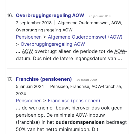
16.
Overbruggingsregeling AOW
25 januari 2013
7 september 2018 |
Algemene Ouderdomswet
,
AOW
,
Overbruggingsregeling AOW
Pensioenen
>
Algemene Ouderdomswet (AOW)
>
Overbruggingsregeling AOW
...
AOW
overbrugt alleen de periode tot de
AOW
-
datum. Dus niet de latere ingangsdatum van
...
17.
Franchise (pensioenen)
20 maart 2009
5 januari 2024 |
Pensioen
,
Franchise
,
AOW-franchise
,
2024
Pensioenen
>
Franchise (pensioenen)
...
de werknemer bouwt hierover dus ook geen
pensioen op. De minimale
AOW
-inbouw
(franchise) in het
ouderdomspensioen
bedraagt
50% van het netto minimumloon. Dit