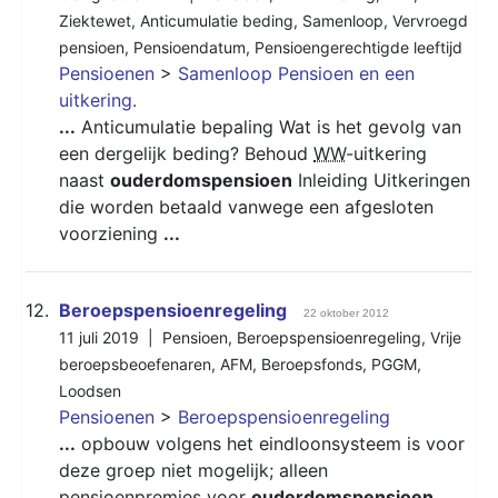
Ziektewet
,
Anticumulatie beding
,
Samenloop
,
Vervroegd
pensioen
,
Pensioendatum
,
Pensioengerechtigde leeftijd
Pensioenen
>
Samenloop Pensioen en een
uitkering.
...
Anticumulatie bepaling Wat is het gevolg van
een dergelijk beding? Behoud
WW
-uitkering
naast
ouderdomspensioen
Inleiding Uitkeringen
die worden betaald vanwege een afgesloten
voorziening
...
12.
Beroepspensioenregeling
22 oktober 2012
11 juli 2019 |
Pensioen
,
Beroepspensioenregeling
,
Vrije
beroepsbeoefenaren
,
AFM
,
Beroepsfonds
,
PGGM
,
Loodsen
Pensioenen
>
Beroepspensioenregeling
...
opbouw volgens het eindloonsysteem is voor
deze groep niet mogelijk; alleen
pensioenpremies voor
ouderdomspensioen
,