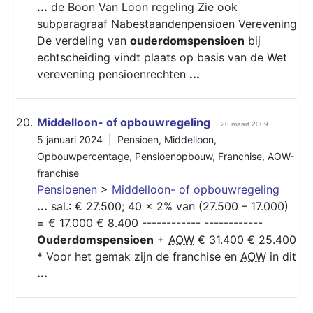
...
de Boon Van Loon regeling Zie ook
subparagraaf Nabestaandenpensioen Verevening
De verdeling van
ouderdomspensioen
bij
echtscheiding vindt plaats op basis van de Wet
verevening pensioenrechten
...
20.
Middelloon- of opbouwregeling
20 maart 2009
5 januari 2024 |
Pensioen
,
Middelloon
,
Opbouwpercentage
,
Pensioenopbouw
,
Franchise
,
AOW-
franchise
Pensioenen
>
Middelloon- of opbouwregeling
...
sal.: € 27.500; 40 x 2% van (27.500 – 17.000)
= € 17.000 € 8.400 ------------ ------------
Ouderdomspensioen
+
AOW
€ 31.400 € 25.400
* Voor het gemak zijn de franchise en
AOW
in dit
...