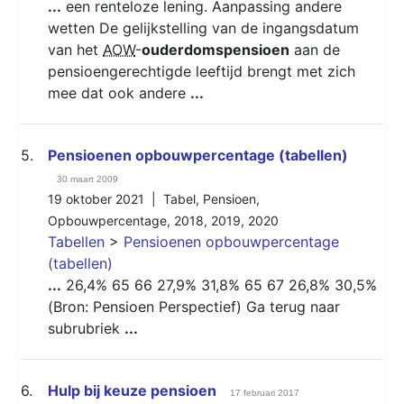
...
een renteloze lening. Aanpassing andere
wetten De gelijkstelling van de ingangsdatum
van het
AOW
-
ouderdomspensioen
aan de
pensioengerechtigde leeftijd brengt met zich
mee dat ook andere
...
5.
Pensioenen opbouwpercentage (tabellen)
30 maart 2009
19 oktober 2021 |
Tabel
,
Pensioen
,
Opbouwpercentage
,
2018
,
2019
,
2020
Tabellen
>
Pensioenen opbouwpercentage
(tabellen)
...
26,4% 65 66 27,9% 31,8% 65 67 26,8% 30,5%
(Bron: Pensioen Perspectief) Ga terug naar
subrubriek
...
6.
Hulp bij keuze pensioen
17 februari 2017