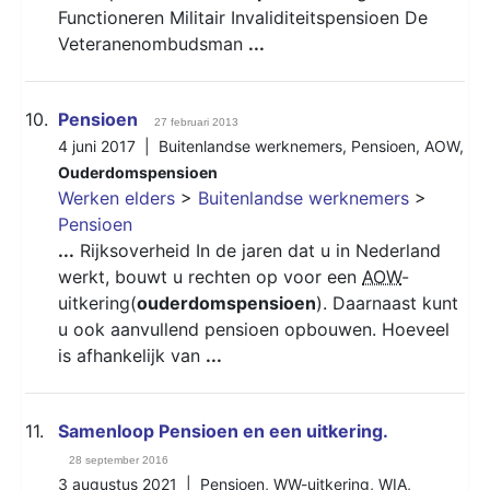
Functioneren Militair Invaliditeitspensioen De
Veteranenombudsman
...
10.
Pensioen
27 februari 2013
4 juni 2017 |
Buitenlandse werknemers
,
Pensioen
,
AOW
,
Ouderdomspensioen
Werken elders
>
Buitenlandse werknemers
>
Pensioen
...
Rijksoverheid In de jaren dat u in Nederland
werkt, bouwt u rechten op voor een
AOW
-
uitkering(
ouderdomspensioen
). Daarnaast kunt
u ook aanvullend pensioen opbouwen. Hoeveel
is afhankelijk van
...
11.
Samenloop Pensioen en een uitkering.
28 september 2016
3 augustus 2021 |
Pensioen
,
WW-uitkering
,
WIA
,