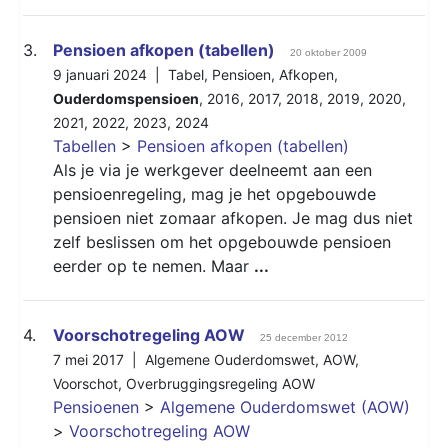
3.
Pensioen afkopen (tabellen)
20 oktober 2009
9 januari 2024 |
Tabel
,
Pensioen
,
Afkopen
,
Ouderdomspensioen
,
2016
,
2017
,
2018
,
2019
,
2020
,
2021
,
2022
,
2023
,
2024
Tabellen
>
Pensioen afkopen (tabellen)
Als je via je werkgever deelneemt aan een
pensioenregeling, mag je het opgebouwde
pensioen niet zomaar afkopen. Je mag dus niet
zelf beslissen om het opgebouwde pensioen
eerder op te nemen. Maar
...
4.
Voorschotregeling AOW
25 december 2012
7 mei 2017 |
Algemene Ouderdomswet
,
AOW
,
Voorschot
,
Overbruggingsregeling AOW
Pensioenen
>
Algemene Ouderdomswet (AOW)
>
Voorschotregeling AOW