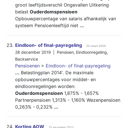
groot leeftijdsverschil Ongevallen Uitkering
belast
Ouderdomspensioen
Opbouwpercentage van salaris afhankelijk van
systeem Pensioenleeftijd niet
...
23.
Eindloon- of final-payregeling
20 maart 2009
28 december 2019 |
Pensioen
,
Eindloonregeling
,
Backservice
Pensioenen
>
Eindloon- of final-payregeling
...
Belastingplan 2014′. De maximale
opbouwpercentages voor middel- en
eindloonregelingen worden:
Ouderdomspensioen
1,875% - 1,657%
Partnerpensioen 1,313% - 1,160% Wezenpensioen
0,263% - 0,232%
...
24.
Korting AOW
25 december 2012